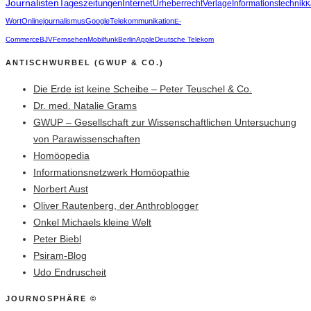
Journalisten
Tageszeitungen
Internet
Urheberrecht
Verlage
Informationstechnik
K
Wort
Onlinejournalismus
Google
Telekommunikation
E-
Commerce
BJV
Fernsehen
Mobilfunk
Berlin
Apple
Deutsche Telekom
ANTISCHWURBEL (GWUP & CO.)
Die Erde ist keine Scheibe – Peter Teuschel & Co.
Dr. med. Natalie Grams
GWUP – Gesellschaft zur Wissenschaftlichen Untersuchung
von Parawissenschaften
Homöopedia
Informationsnetzwerk Homöopathie
Norbert Aust
Oliver Rautenberg, der Anthroblogger
Onkel Michaels kleine Welt
Peter Biebl
Psiram-Blog
Udo Endruscheit
JOURNOSPHÄRE ©