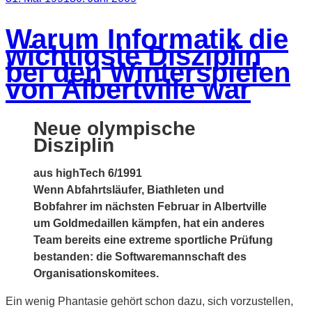
ICE
am
anfangs
Warum Informatik die
das
wichtigste Disziplin
Gespött
bei den Winterspielen
der
von Albertville war
Fahrgäste
war“
Neue olympische
Disziplin
aus highTech 6/1991
Wenn Abfahrtsläufer, Biathleten und
Bobfahrer im nächsten Februar in Albertville
um Goldmedaillen kämpfen, hat ein anderes
Team bereits eine extreme sportliche Prüfung
bestanden: die Softwaremannschaft des
Organisationskomitees.
Ein wenig Phantasie gehört schon dazu, sich vorzustellen,