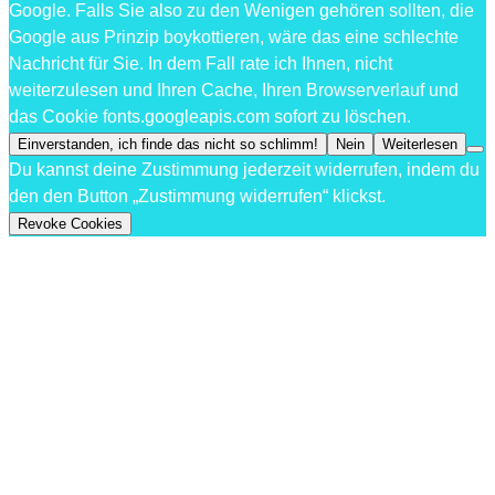
Google. Falls Sie also zu den Wenigen gehören sollten, die
Google aus Prinzip boykottieren, wäre das eine schlechte
Nachricht für Sie. In dem Fall rate ich Ihnen, nicht
weiterzulesen und Ihren Cache, Ihren Browserverlauf und
das Cookie fonts.googleapis.com sofort zu löschen.
Einverstanden, ich finde das nicht so schlimm!
Nein
Weiterlesen
Du kannst deine Zustimmung jederzeit widerrufen, indem du
den den Button „Zustimmung widerrufen“ klickst.
Revoke Cookies