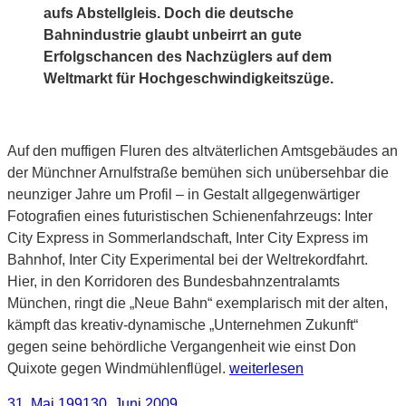
aufs Abstellgleis. Doch die deutsche
Bahnindustrie glaubt unbeirrt an gute
Erfolgschancen des Nachzüglers auf dem
Weltmarkt für Hochgeschwindigkeitszüge.
Auf den muffigen Fluren des altväterlichen Amtsgebäudes an
der Münchner Arnulfstraße bemühen sich unübersehbar die
neunziger Jahre um Profil – in Gestalt allgegenwärtiger
Fotografien eines futuristischen Schienenfahrzeugs: Inter
City Express in Sommerlandschaft, Inter City Express im
Bahnhof, Inter City Experimental bei der Weltrekordfahrt.
Hier, in den Korridoren des Bundesbahnzentralamts
München, ringt die „Neue Bahn“ exemplarisch mit der alten,
kämpft das kreativ-dynamische „Unternehmen Zukunft“
gegen seine behördliche Vergangenheit wie einst Don
„Warum
Quixote gegen Windmühlenflügel.
weiterlesen
der
Veröffentlicht
31. Mai 1991
30. Juni 2009