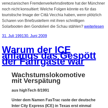
venezianischen Fremdenverkehrsdirettore hat der Münchner
noch nicht konsultiert: Welche Folgen könnte es für das
touristische Image der Città Vecchia haben, wenn plötzlich
Scharen von Briefzustellern mit ihren schnittigen
„Wie
Solarbooten den Gondolieri die Schau stählen?
weiterlesen
zwei
Veröffentlicht
31. Juli 1991
30. Juni 2009
Bayern
am
mit
Warum der ICE
Solarzellen
anfangs das Gespött
gegen
der Fahrgäste war
Bootslärm
antraten“
Wachstumslokomotive
mit Verspätung
aus highTech 8/1991
Unter dem Namen FasTrac raste der deutsche
Inter City Express (ICE) in Texas erst einmal