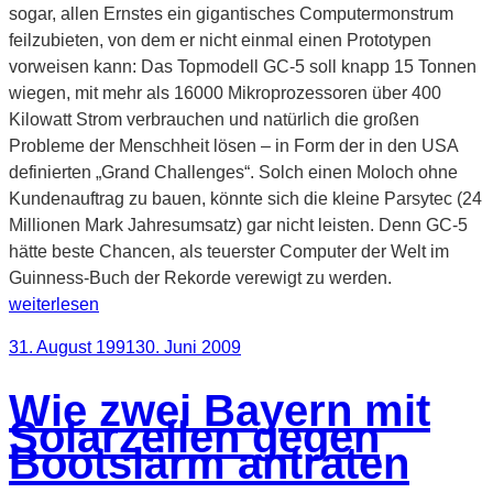
sogar, allen Ernstes ein gigantisches Computermonstrum
feilzubieten, von dem er nicht einmal einen Prototypen
vorweisen kann: Das Topmodell GC-5 soll knapp 15 Tonnen
wiegen, mit mehr als 16000 Mikroprozessoren über 400
Kilowatt Strom verbrauchen und natürlich die großen
Probleme der Menschheit lösen – in Form der in den USA
definierten „Grand Challenges“. Solch einen Moloch ohne
Kundenauftrag zu bauen, könnte sich die kleine Parsytec (24
Millionen Mark Jahresumsatz) gar nicht leisten. Denn GC-5
hätte beste Chancen, als teuerster Computer der Welt im
„Wie
Guinness-Buch der Rekorde verewigt zu werden.
PC-
weiterlesen
Chips
Veröffentlicht
31. August 1991
30. Juni 2009
die
am
Großrechner
Wie zwei Bayern mit
auf
Solarzellen gegen
den
Bootslärm antraten
Kopf
stellten“