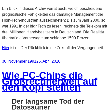
Ein Blick in dieses Archiv verrät auch, welch bescheidene
prognostische Fähigkeiten das damalige Management der
High-Tech-Industrien auszeichneten: Bis zum Jahr 2000, so
war 1991 in der highTech zu lesen, rechnete die Telekom mit
drei Millionen Handybesitzern in Deutschland. Die Realität
übertraf die Vorhersage um schlappe 1500 Prozent.
Hier
ist er: Der Rückblick in die Zukunft der Vergangenheit.
Veröffentlicht
30. November 1991
25. April 2010
am
Wie PC-Chips die
Großrechnerwelt auf
den Kopf stellten
Der langsame Tod der
Datosaurier