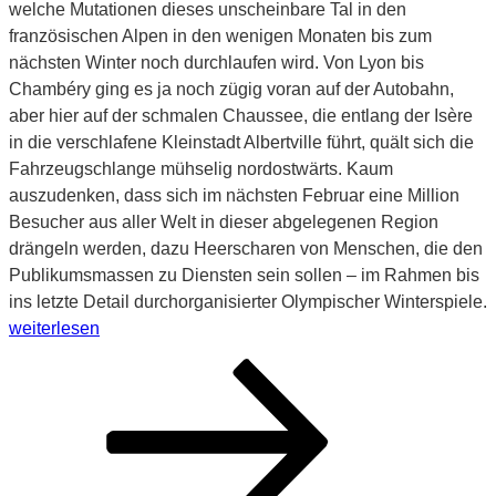
welche Mutationen dieses unscheinbare Tal in den
französischen Alpen in den wenigen Monaten bis zum
nächsten Winter noch durchlaufen wird. Von Lyon bis
Chambéry ging es ja noch zügig voran auf der Autobahn,
aber hier auf der schmalen Chaussee, die entlang der Isère
in die verschlafene Kleinstadt Albertville führt, quält sich die
Fahrzeugschlange mühselig nordostwärts. Kaum
auszudenken, dass sich im nächsten Februar eine Million
Besucher aus aller Welt in dieser abgelegenen Region
drängeln werden, dazu Heerscharen von Menschen, die den
Publikumsmassen zu Diensten sein sollen – im Rahmen bis
ins letzte Detail durchorganisierter Olympischer Winterspiele.
„Warum
weiterlesen
Informatik
Seitennummerierung
Seite
Seite
Seite
Nächste
die
der
Seite
wichtigste
Beiträge
Disziplin
bei
den