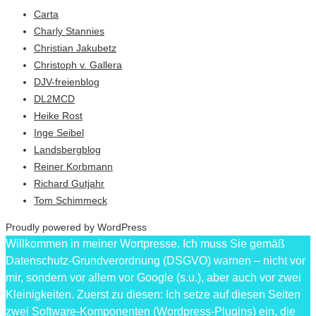
Carta
Charly Stannies
Christian Jakubetz
Christoph v. Gallera
DJV-freienblog
DL2MCD
Heike Rost
Inge Seibel
Landsbergblog
Reiner Korbmann
Richard Gutjahr
Tom Schimmeck
Proudly powered by WordPress
Willkommen in meiner Wortpresse. Ich muss Sie gemäß
Datenschutz-Grundverordnung (DSGVO) warnen – nicht vor
mir, sondern vor allem vor Google (s.u.), aber auch vor zwei
Kleinigkeiten. Zuerst zu diesen: Ich setze auf diesen Seiten
zwei Software-Komponenten (Wordpress-Plugins) ein, die