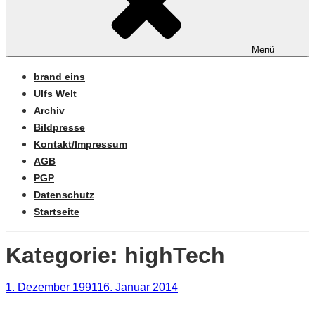
Menü
brand eins
Ulfs Welt
Archiv
Bildpresse
Kontakt/Impressum
AGB
PGP
Datenschutz
Startseite
Kategorie:
highTech
Veröffentlicht
1. Dezember 1991
16. Januar 2014
am