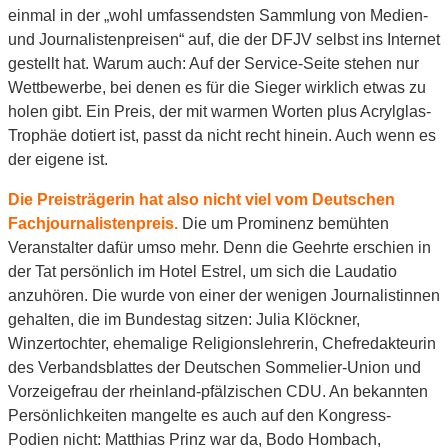
einmal in der „wohl umfassendsten Sammlung von Medien-
und Journalistenpreisen“ auf, die der DFJV selbst ins Internet
gestellt hat. Warum auch: Auf der Service-Seite stehen nur
Wettbewerbe, bei denen es für die Sieger wirklich etwas zu
holen gibt. Ein Preis, der mit warmen Worten plus Acrylglas-
Trophäe dotiert ist, passt da nicht recht hinein. Auch wenn es
der eigene ist.
Die Preisträgerin hat also nicht viel vom Deutschen
Fachjournalistenpreis.
Die um Prominenz bemühten
Veranstalter dafür umso mehr. Denn die Geehrte erschien in
der Tat persönlich im Hotel Estrel, um sich die Laudatio
anzuhören. Die wurde von einer der wenigen Journalistinnen
gehalten, die im Bundestag sitzen: Julia Klöckner,
Winzertochter, ehemalige Religionslehrerin, Chefredakteurin
des Verbandsblattes der Deutschen Sommelier-Union und
Vorzeigefrau der rheinland-pfälzischen CDU. An bekannten
Persönlichkeiten mangelte es auch auf den Kongress-
Podien nicht: Matthias Prinz war da, Bodo Hombach,