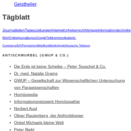
Geistheiler
Tägblatt
Journalisten
Tageszeitungen
Internet
Urheberrecht
Verlage
Informationstechnik
K
Wort
Onlinejournalismus
Google
Telekommunikation
E-
Commerce
BJV
Fernsehen
Mobilfunk
Berlin
Apple
Deutsche Telekom
ANTISCHWURBEL (GWUP & CO.)
Die Erde ist keine Scheibe – Peter Teuschel & Co.
Dr. med. Natalie Grams
GWUP – Gesellschaft zur Wissenschaftlichen Untersuchung
von Parawissenschaften
Homöopedia
Informationsnetzwerk Homöopathie
Norbert Aust
Oliver Rautenberg, der Anthroblogger
Onkel Michaels kleine Welt
Peter Biebl