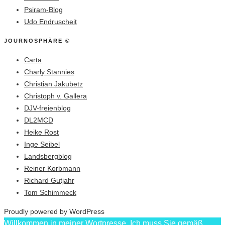
Psiram-Blog
Udo Endruscheit
JOURNOSPHÄRE ©
Carta
Charly Stannies
Christian Jakubetz
Christoph v. Gallera
DJV-freienblog
DL2MCD
Heike Rost
Inge Seibel
Landsbergblog
Reiner Korbmann
Richard Gutjahr
Tom Schimmeck
Proudly powered by WordPress
Willkommen in meiner Wortpresse. Ich muss Sie gemäß