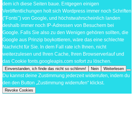
dem ich diese Seiten baue. Entgegen einigen
Veröffentlichungen holt sich Wordpress immer noch Schriften
("Fonts") von Google, und höchstwahrscheinlich landen
deshalb immer noch IP-Adressen von Besuchern bei
Google. Falls Sie also zu den Wenigen gehören sollten, die
Google aus Prinzip boykottieren, wäre das eine schlechte
Nachricht für Sie. In dem Fall rate ich Ihnen, nicht
weiterzulesen und Ihren Cache, Ihren Browserverlauf und
das Cookie fonts.googleapis.com sofort zu löschen.
Einverstanden, ich finde das nicht so schlimm!
Nein
Weiterlesen
Du kannst deine Zustimmung jederzeit widerrufen, indem du
den den Button „Zustimmung widerrufen“ klickst.
Revoke Cookies