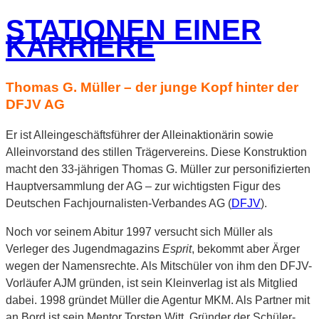
STATIONEN EINER
KARRIERE
Thomas G. Müller – der junge Kopf hinter der
DFJV AG
Er ist Alleingeschäftsführer der Alleinaktionärin sowie
Alleinvorstand des stillen Trägervereins. Diese Konstruktion
macht den 33-jährigen Thomas G. Müller zur personifizierten
Hauptversammlung der AG – zur wichtigsten Figur des
Deutschen Fachjournalisten-Verbandes AG (
DFJV
).
Noch vor seinem Abitur 1997 versucht sich Müller als
Verleger des Jugendmagazins
Esprit
, bekommt aber Ärger
wegen der Namensrechte. Als Mitschüler von ihm den DFJV-
Vorläufer AJM gründen, ist sein Kleinverlag ist als Mitglied
dabei. 1998 gründet Müller die Agentur MKM. Als Partner mit
an Bord ist sein Mentor Torsten Witt, Gründer der Schüler-