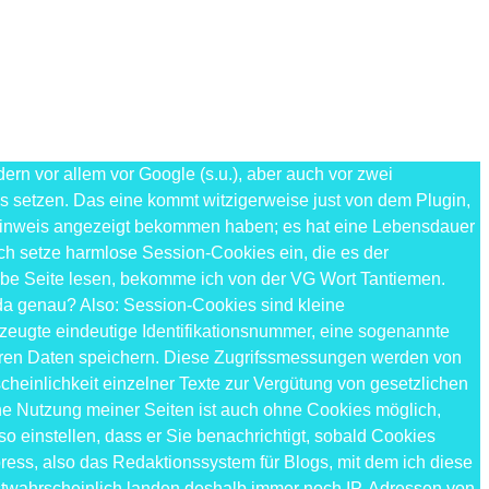
n vor allem vor Google (s.u.), aber auch vor zwei
es setzen. Das eine kommt witzigerweise just von dem Plugin,
e-Hinweis angezeigt bekommen haben; es hat eine Lebensdauer
ch setze harmlose Session-Cookies ein, die es der
elbe Seite lesen, bekomme ich von der VG Wort Tantiemen.
 da genau? Also: Session-Cookies sind kleine
erzeugte eindeutige Identifikationsnummer, eine sogenannte
deren Daten speichern. Diese Zugrifssmessungen werden von
einlichkeit einzelner Texte zur Vergütung von gesetzlichen
e Nutzung meiner Seiten ist auch ohne Cookies möglich,
so einstellen, dass er Sie benachrichtigt, sobald Cookies
ess, also das Redaktionssystem für Blogs, mit dem ich diese
hstwahrscheinlich landen deshalb immer noch IP-Adressen von