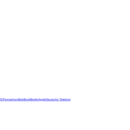
JV
Fernsehen
Mobilfunk
Berlin
Apple
Deutsche Telekom