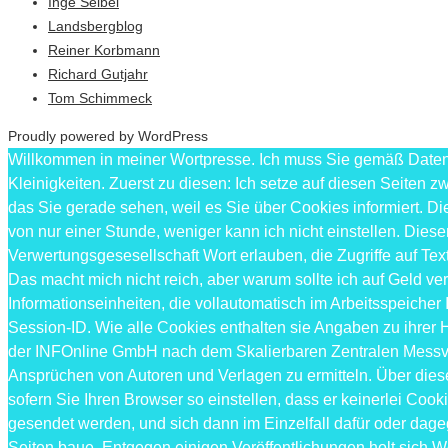
Inge Seibel
Landsbergblog
Reiner Korbmann
Richard Gutjahr
Tom Schimmeck
Proudly powered by WordPress
Willkommen in meiner Wortpresse. Ich muss Sie gemäß Datens
Kleinigkeiten. Zuerst zu diesen: Ich setze auf diesen Seiten
das Sie gerade sehen, weil es Sie über Cookies informiert.
von nur einer Stunde, weniger kann ich nicht einstellen. Die
Verwertungsgesesellschaft Wort erlauben, die Zugriffe auf T
Das macht mich nicht reich, aber warum sollte ich auf Geld v
Informationseinheiten, die vollautomatisch im Arbeitsspeicher
Session-ID. Wie alle Cookies enthalten sie Angaben zu ihrer
der INFOnline GmbH nach dem Skalierbaren Zentralen Messverf
Ansprüchen von Autoren und Verlagen zu ermitteln. Über die
sofern Sie Ihren Browser so einstellen, dass er keinerlei Cook
gesendet werden, und sich dann im Einzelfall dafür oder dag
Seiten baue. Entgegen einigen Veröffentlichungen holt sich 