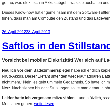
genau, was elektrisch in Akkus abgeht, was sie aushalten und 
Dieses Know-how hat er gemeinsam mit dem Software-Tüftler M
tunen, dass man am Computer den Zustand und das Ladeverh
Veröffentlicht
26. April 2012
28. April 2013
am
Saftlos in den Stillstan
Vorsicht bei mobiler Elektrizität! Wer sich auf L
Neulich vor dem Badezimmerspiegel
habe ich endlich kapie
NiCd-Akkus. Dieser Elefant unter den wiederaufladbaren Batter
nicht mehr.“ Nein, es geht um mein Gedächtnis. So hatte ich m
Netz. Nach sieben bis acht Stutzungen sollte man genau hinho
Leider hatte ich vergessen mitzuzählen
– und plötzlich, sss
„Saftlos
Menschen gehen.
weiterlesen
in