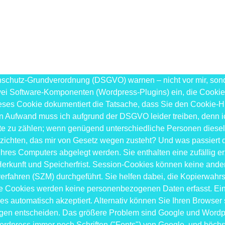
chutz-Grundverordnung (DSGVO) warnen – nicht vor mir, sonder
 zwei Software-Komponenten (Wordpress-Plugins) ein, die Cooki
 Dieses Cookie dokumentiert die Tatsache, dass Sie den Cooki
sen Aufwand muss ich aufgrund der DSGVO leider treiben, denn i
exte zu zählen; wenn genügend unterschiedliche Personen dies
erzichten, das mir von Gesetz wegen zusteht? Und was passiert
 Ihres Computers abgelegt werden. Sie enthalten eine zufällig 
 Herkunft und Speicherfrist. Session-Cookies können keine an
ahren (SZM) durchgeführt. Sie helfen dabei, die Kopierwahrsch
se Cookies werden keine personenbezogenen Daten erfasst. Ein
ies automatisch akzeptiert. Alternativ können Sie Ihren Browser 
egen entscheiden. Das größere Problem sind Google und Wordpr
Wordpress immer noch Schriften ("Fonts") von Google, und höc