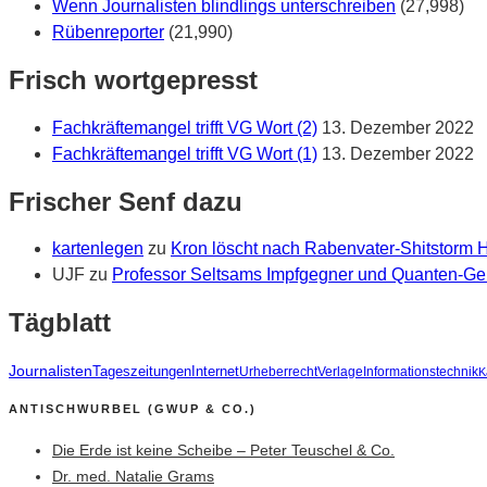
Wenn Journalisten blindlings unterschreiben
(27,998)
Rübenreporter
(21,990)
Frisch wortgepresst
Fachkräftemangel trifft VG Wort (2)
13. Dezember 2022
Fachkräftemangel trifft VG Wort (1)
13. Dezember 2022
Frischer Senf dazu
kartenlegen
zu
Kron löscht nach Rabenvater-Shitstorm
UJF
zu
Professor Seltsams Impfgegner und Quanten-Gei
Tägblatt
Journalisten
Tageszeitungen
Internet
Urheberrecht
Verlage
Informationstechnik
K
ANTISCHWURBEL (GWUP & CO.)
Die Erde ist keine Scheibe – Peter Teuschel & Co.
Dr. med. Natalie Grams