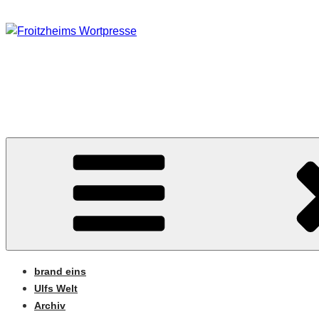
Zum
Inhalt
springen
FROITZHEIMS WORT
Journalismus unter Druck
brand eins
Ulfs Welt
Archiv