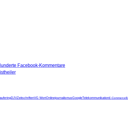
 Hunderte Facebook-Kommentare
stheiler
aufering
DJV
Zeitschriften
VG Wort
Onlinejournalismus
Google
Telekommunikation
E-Commerce
B