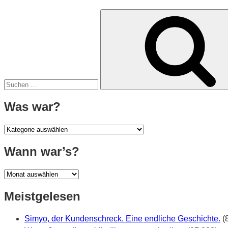
den
Suche
Stillstand“
nach:
Was war?
Was
war?
Wann war’s?
Wann
war’s?
Meistgelesen
Simyo, der Kundenschreck. Eine endliche Geschichte.
(