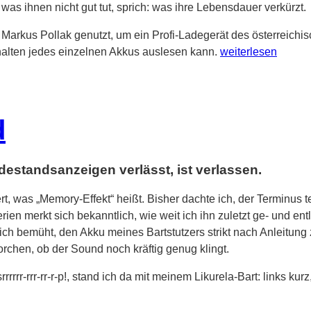
was ihnen nicht gut tut, sprich: was ihre Lebensdauer verkürzt.
arkus Pollak genutzt, um ein Profi-Ladegerät des österreichi
„Endlich
alten jedes einzelnen Akkus auslesen kann.
weiterlesen
ein
gescheiter
Akkulader“
d
adestandsanzeigen verlässt, ist verlassen.
rt, was „Memory-Effekt“ heißt. Bisher dachte ich, der Terminus 
ien merkt sich bekanntlich, wie weit ich ihn zuletzt ge- und en
ich bemüht, den Akku meines Bartstutzers strikt nach Anleitung 
rchen, ob der Sound noch kräftig genug klingt.
srrrrrr-rrr-rr-r-p!, stand ich da mit meinem Likurela-Bart: links k