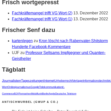
Frisch wortgepresst
Fachkräftemangel trifft VG Wort (2)
13. Dezember 2022
Fachkräftemangel trifft VG Wort (1)
13. Dezember 2022
Frischer Senf dazu
kartenlegen
zu
Kron löscht nach Rabenvater-Shitstorm
Hunderte Facebook-Kommentare
UJF
zu
Professor Seltsams Impfgegner und Quanten-
Geistheiler
Tägblatt
Journalisten
Tageszeitungen
Internet
Urheberrecht
Verlage
Informationstechnik
K
Wort
Onlinejournalismus
Google
Telekommunikation
E-
Commerce
BJV
Fernsehen
Mobilfunk
Berlin
Apple
Deutsche Telekom
ANTISCHWURBEL (GWUP & CO.)