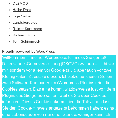
DL2MCD
Heike Rost
Inge Seibel
Landsbergblog
Reiner Korbmann
Richard Gutjahr
Tom Schimmeck
Proudly powered by WordPress
Willkommen in meiner Wortpresse. Ich muss Sie gemäß
Datenschutz-Grundverordnung (DSGVO) warnen – nicht vor
mir, sondern vor allem vor Google (s.u.), aber auch vor zwei
Kleinigkeiten. Zuerst zu diesen: Ich setze auf diesen Seiten
zwei Software-Komponenten (Wordpress-Plugins) ein, die
Cookies setzen. Das eine kommt witzigerweise just von dem
Plugin, das Sie gerade sehen, weil es Sie über Cookies
informiert. Dieses Cookie dokumentiert die Tatsache, dass
Sie den Cookie-Hinweis angezeigt bekommen haben; es hat
eine Lebensdauer von nur einer Stunde, weniger kann ich