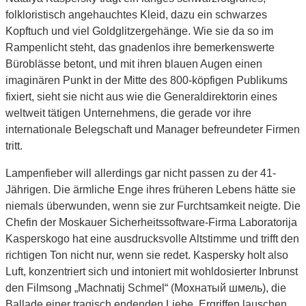
folkloristisch angehauchtes Kleid, dazu ein schwarzes
Kopftuch und viel Goldglitzergehänge. Wie sie da so im
Rampenlicht steht, das gnadenlos ihre bemerkenswerte
Büroblässe betont, und mit ihren blauen Augen einen
imaginären Punkt in der Mitte des 800-köpfigen Publikums
fixiert, sieht sie nicht aus wie die Generaldirektorin eines
weltweit tätigen Unternehmens, die gerade vor ihre
internationale Belegschaft und Manager befreundeter Firmen
tritt.
Lampenfieber will allerdings gar nicht passen zu der 41-
Jährigen. Die ärmliche Enge ihres früheren Lebens hätte sie
niemals überwunden, wenn sie zur Furchtsamkeit neigte. Die
Chefin der Moskauer Sicherheitssoftware-Firma Laboratorija
Kasperskogo hat eine ausdrucksvolle Altstimme und trifft den
richtigen Ton nicht nur, wenn sie redet. Kaspersky holt also
Luft, konzentriert sich und intoniert mit wohldosierter Inbrunst
den Filmsong „Machnatij Schmel“ (Мохнатый шмель), die
Ballade einer tragisch endenden Liebe. Ergriffen lauschen