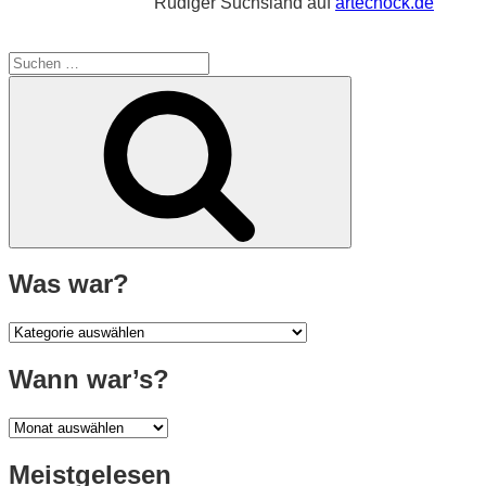
Rüdiger Suchsland auf
artechock.de
Suche
nach:
Suchen
Was war?
Was
war?
Wann war’s?
Wann
war’s?
Meistgelesen