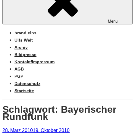
Menü
brand eins
Ulfs Welt
Archiv
Bildpresse
Kontakt/Impressum
AGB
PGP
Datenschutz
Startseite
Schlagwort:
Bayerischer
Rundfunk
Veröffentlicht
28. März 2010
19. Oktober 2010