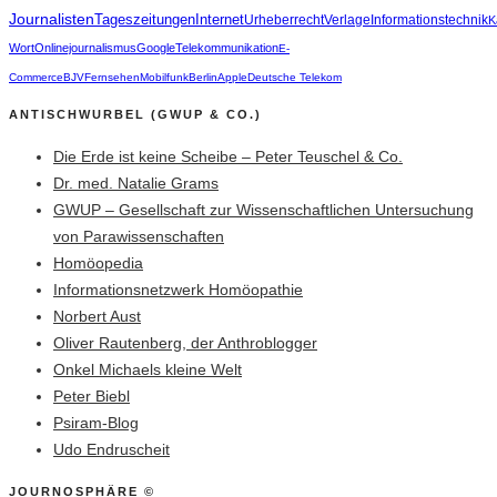
Journalisten
Tageszeitungen
Internet
Urheberrecht
Verlage
Informationstechnik
K
Wort
Onlinejournalismus
Google
Telekommunikation
E-
Commerce
BJV
Fernsehen
Mobilfunk
Berlin
Apple
Deutsche Telekom
ANTISCHWURBEL (GWUP & CO.)
Die Erde ist keine Scheibe – Peter Teuschel & Co.
Dr. med. Natalie Grams
GWUP – Gesellschaft zur Wissenschaftlichen Untersuchung
von Parawissenschaften
Homöopedia
Informationsnetzwerk Homöopathie
Norbert Aust
Oliver Rautenberg, der Anthroblogger
Onkel Michaels kleine Welt
Peter Biebl
Psiram-Blog
Udo Endruscheit
JOURNOSPHÄRE ©