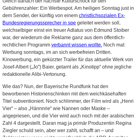
Gleich danach der nächste Kulturschock für den
Gebührenzahler: Ein Werbespot. Am heiligen Sonntag just in
dem Sender, der künftig von einem
christlichsozialen Ex-
Bundesregierungssprecher in spe
geleitet werden soll,
welchselbiger einst ein treuer Adlatus von Edmund Stoiber
war, der wiederum die Reklame ganz aus dem öffentlich-
rechtlichen Programm
verbannt wissen wollte.
Noch mal:
Werbung sonntags, im an sich werbefreien Dritten.
Kinowerbung, ein gekürzter Trailer
für das aktuelle Werk von
Josef-Albert („Jo“) Baier, getarnt als „Kinotipp“ ohne jegliche
redaktionelle Alibi-Vertonung.
Wie das? Nun, der Bayerische Rundfunk hat den
beworbenen Historienschinken mit dem weichkäsehaften
Titel subventioniert. Noch schlimmer, der Film wird als „Henri
Vier“ – also „Hännnrie“ wie Nannen oder Maske –
angepriesen, und die Vier wird auch noch mit der arabischen
Zahl 4 dargestellt. Daran mag ja primär Produzentin Regina
Ziegler schuld sein, aber wer zahlt, schafft an – und