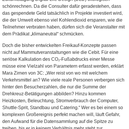
schönrechnen. Da die Consulter dafür geradestehen, dass
das gespendete Geld tatsächlich in Projekte investiert wird,
die der Umwelt ebenso viel Kohlendioxid ersparen, wie die
Teilnehmer verbraten haben, dürfen sich die Veranstalter mit
dem Prädikat „klimaneutral“ schmücken.
Doch die bisher entwickelten Freikauf-Konzepte passen
nicht auf Mammutveranstaltungen wie die Cebit. Für eine
seriöse Kalkulation des CO₂-Fußabdrucks einer Messe
müsse eine Vielzahl von Parametern erfasst werden, erklärt
Mara Zirnen von 3C: „Wer reist von wo mit welchem
Verkehrsmittel an? Wie viele reale Personen verbergen sich
hinter den Besucherzahlen, die nur die Summe der
Drehkreuz-Betätigungen abbilden? Hinzu kommen
Heizkosten, Beleuchtung, Stromverbrauch der Computer,
Shuttle-Sprit, Standbau und Catering.“ Wer es bei einem so
komplexen Großereignis perfekt machen will, läuft Gefahr,
den Aufwand für die Datensammlung auf die Spitze zu
treiben, bis er in keinem Verhältnis mehr steht zur