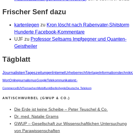
Frischer Senf dazu
kartenlegen
zu
Kron löscht nach Rabenvater-Shitstorm
Hunderte Facebook-Kommentare
UJF
zu
Professor Seltsams Impfgegner und Quanten-
Geistheiler
Tägblatt
Journalisten
Tageszeitungen
Internet
Urheberrecht
Verlage
Informationstechnik
K
Wort
Onlinejournalismus
Google
Telekommunikation
E-
Commerce
BJV
Fernsehen
Mobilfunk
Berlin
Apple
Deutsche Telekom
ANTISCHWURBEL (GWUP & CO.)
Die Erde ist keine Scheibe – Peter Teuschel & Co.
Dr. med. Natalie Grams
GWUP – Gesellschaft zur Wissenschaftlichen Untersuchung
von Parawissenschaften