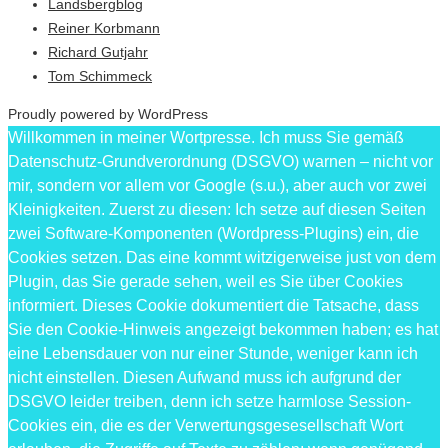
Landsbergblog
Reiner Korbmann
Richard Gutjahr
Tom Schimmeck
Proudly powered by WordPress
Willkommen in meiner Wortpresse. Ich muss Sie gemäß
Datenschutz-Grundverordnung (DSGVO) warnen – nicht vor
mir, sondern vor allem vor Google (s.u.), aber auch vor zwei
Kleinigkeiten. Zuerst zu diesen: Ich setze auf diesen Seiten
zwei Software-Komponenten (Wordpress-Plugins) ein, die
Cookies setzen. Das eine kommt witzigerweise just von dem
Plugin, das Sie gerade sehen, weil es Sie über Cookies
informiert. Dieses Cookie dokumentiert die Tatsache, dass
Sie den Cookie-Hinweis angezeigt bekommen haben; es hat
eine Lebensdauer von nur einer Stunde, weniger kann ich
nicht einstellen. Diesen Aufwand muss ich aufgrund der
DSGVO leider treiben, denn ich setze harmlose Session-
Cookies ein, die es der Verwertungsgesesellschaft Wort