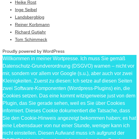
Heike Rost
Inge Seibel
Landsbergblog
Reiner Korbmann
Richard Gutjahr
Tom Schimmeck
Proudly powered by WordPress
Willkommen in meiner Wortpresse. Ich muss Sie gemäß
Datenschutz-Grundverordnung (DSGVO) warnen – nicht vor
mir, sondern vor allem vor Google (s.u.), aber auch vor zwei
Kleinigkeiten. Zuerst zu diesen: Ich setze auf diesen Seiten
zwei Software-Komponenten (Wordpress-Plugins) ein, die
Cookies setzen. Das eine kommt witzigerweise just von dem
Plugin, das Sie gerade sehen, weil es Sie über Cookies
informiert. Dieses Cookie dokumentiert die Tatsache, dass
Sie den Cookie-Hinweis angezeigt bekommen haben; es hat
eine Lebensdauer von nur einer Stunde, weniger kann ich
nicht einstellen. Diesen Aufwand muss ich aufgrund der