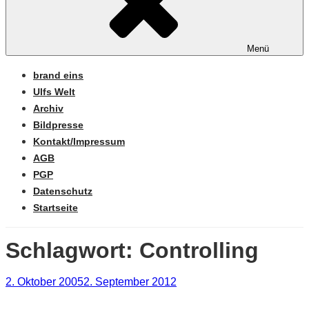
Menü
brand eins
Ulfs Welt
Archiv
Bildpresse
Kontakt/Impressum
AGB
PGP
Datenschutz
Startseite
Schlagwort:
Controlling
Veröffentlicht
2. Oktober 2005
2. September 2012
am