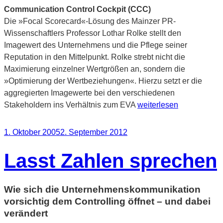
Communication Control Cockpit (CCC)
Die »Focal Scorecard«-Lösung des Mainzer PR-
Wissenschaftlers Professor Lothar Rolke stellt den
Imagewert des Unternehmens und die Pflege seiner
Reputation in den Mittelpunkt. Rolke strebt nicht die
Maximierung einzelner Wertgrößen an, sondern die
»Optimierung der Wertbeziehungen«. Hierzu setzt er die
aggregierten Imagewerte bei den verschiedenen
„Glossar:
Stakeholdern ins Verhältnis zum EVA
weiterlesen
Von
BSC
Veröffentlicht
1. Oktober 2005
2. September 2012
bis
am
VBCoM“
Lasst Zahlen sprechen
Wie sich die Unternehmenskommunikation
vorsichtig dem Controlling öffnet – und dabei
verändert