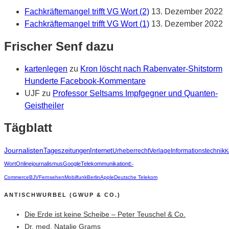
Fachkräftemangel trifft VG Wort (2)
13. Dezember 2022
Fachkräftemangel trifft VG Wort (1)
13. Dezember 2022
Frischer Senf dazu
kartenlegen
zu
Kron löscht nach Rabenvater-Shitstorm
Hunderte Facebook-Kommentare
UJF
zu
Professor Seltsams Impfgegner und Quanten-
Geistheiler
Tägblatt
Journalisten
Tageszeitungen
Internet
Urheberrecht
Verlage
Informationstechnik
K
Wort
Onlinejournalismus
Google
Telekommunikation
E-
Commerce
BJV
Fernsehen
Mobilfunk
Berlin
Apple
Deutsche Telekom
ANTISCHWURBEL (GWUP & CO.)
Die Erde ist keine Scheibe – Peter Teuschel & Co.
Dr. med. Natalie Grams