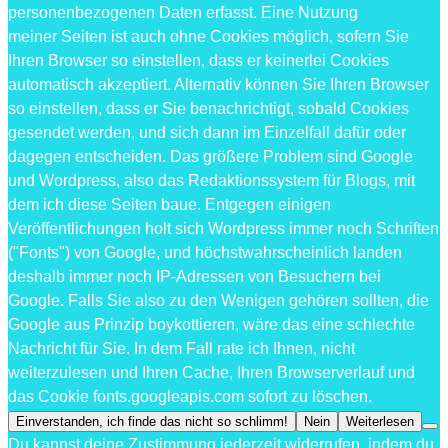
personenbezogenen Daten erfasst. Eine Nutzung
meiner Seiten ist auch ohne Cookies möglich, sofern Sie
Ihren Browser so einstellen, dass er keinerlei Cookies
automatisch akzeptiert. Alternativ können Sie Ihren Browser
so einstellen, dass er Sie benachrichtigt, sobald Cookies
gesendet werden, und sich dann im Einzelfall dafür oder
dagegen entscheiden. Das größere Problem sind Google
und Wordpress, also das Redaktionssystem für Blogs, mit
dem ich diese Seiten baue. Entgegen einigen
Veröffentlichungen holt sich Wordpress immer noch Schriften
("Fonts") von Google, und höchstwahrscheinlich landen
deshalb immer noch IP-Adressen von Besuchern bei
Google. Falls Sie also zu den Wenigen gehören sollten, die
Google aus Prinzip boykottieren, wäre das eine schlechte
Nachricht für Sie. In dem Fall rate ich Ihnen, nicht
weiterzulesen und Ihren Cache, Ihren Browserverlauf und
das Cookie fonts.googleapis.com sofort zu löschen.
Einverstanden, ich finde das nicht so schlimm!
Nein
Weiterlesen
Du kannst deine Zustimmung jederzeit widerrufen, indem du