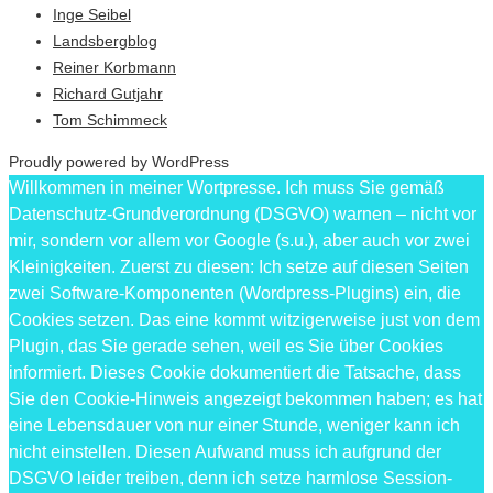
Inge Seibel
Landsbergblog
Reiner Korbmann
Richard Gutjahr
Tom Schimmeck
Proudly powered by WordPress
Willkommen in meiner Wortpresse. Ich muss Sie gemäß
Datenschutz-Grundverordnung (DSGVO) warnen – nicht vor
mir, sondern vor allem vor Google (s.u.), aber auch vor zwei
Kleinigkeiten. Zuerst zu diesen: Ich setze auf diesen Seiten
zwei Software-Komponenten (Wordpress-Plugins) ein, die
Cookies setzen. Das eine kommt witzigerweise just von dem
Plugin, das Sie gerade sehen, weil es Sie über Cookies
informiert. Dieses Cookie dokumentiert die Tatsache, dass
Sie den Cookie-Hinweis angezeigt bekommen haben; es hat
eine Lebensdauer von nur einer Stunde, weniger kann ich
nicht einstellen. Diesen Aufwand muss ich aufgrund der
DSGVO leider treiben, denn ich setze harmlose Session-