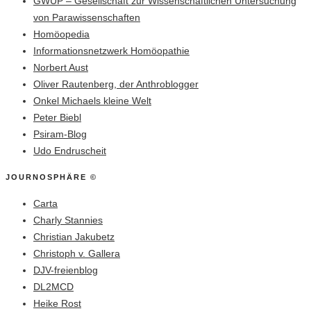
GWUP – Gesellschaft zur Wissenschaftlichen Untersuchung
von Parawissenschaften
Homöopedia
Informationsnetzwerk Homöopathie
Norbert Aust
Oliver Rautenberg, der Anthroblogger
Onkel Michaels kleine Welt
Peter Biebl
Psiram-Blog
Udo Endruscheit
JOURNOSPHÄRE ©
Carta
Charly Stannies
Christian Jakubetz
Christoph v. Gallera
DJV-freienblog
DL2MCD
Heike Rost