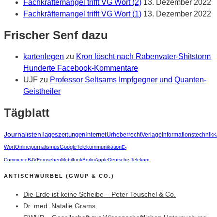
Fachkräftemangel trifft VG Wort (2)
13. Dezember 2022
Fachkräftemangel trifft VG Wort (1)
13. Dezember 2022
Frischer Senf dazu
kartenlegen
zu
Kron löscht nach Rabenvater-Shitstorm
Hunderte Facebook-Kommentare
UJF
zu
Professor Seltsams Impfgegner und Quanten-
Geistheiler
Tägblatt
Journalisten
Tageszeitungen
Internet
Urheberrecht
Verlage
Informationstechnik
K
Wort
Onlinejournalismus
Google
Telekommunikation
E-
Commerce
BJV
Fernsehen
Mobilfunk
Berlin
Apple
Deutsche Telekom
ANTISCHWURBEL (GWUP & CO.)
Die Erde ist keine Scheibe – Peter Teuschel & Co.
Dr. med. Natalie Grams