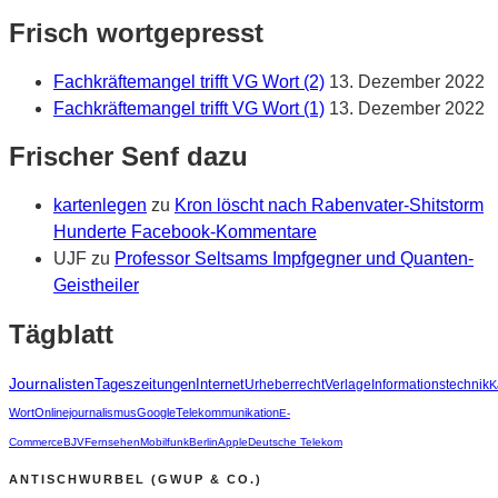
Frisch wortgepresst
Fachkräftemangel trifft VG Wort (2)
13. Dezember 2022
Fachkräftemangel trifft VG Wort (1)
13. Dezember 2022
Frischer Senf dazu
kartenlegen
zu
Kron löscht nach Rabenvater-Shitstorm
Hunderte Facebook-Kommentare
UJF
zu
Professor Seltsams Impfgegner und Quanten-
Geistheiler
Tägblatt
Journalisten
Tageszeitungen
Internet
Urheberrecht
Verlage
Informationstechnik
K
Wort
Onlinejournalismus
Google
Telekommunikation
E-
Commerce
BJV
Fernsehen
Mobilfunk
Berlin
Apple
Deutsche Telekom
ANTISCHWURBEL (GWUP & CO.)