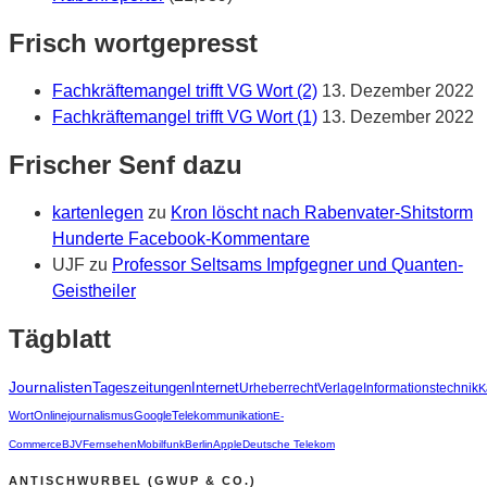
Frisch wortgepresst
Fachkräftemangel trifft VG Wort (2)
13. Dezember 2022
Fachkräftemangel trifft VG Wort (1)
13. Dezember 2022
Frischer Senf dazu
kartenlegen
zu
Kron löscht nach Rabenvater-Shitstorm
Hunderte Facebook-Kommentare
UJF
zu
Professor Seltsams Impfgegner und Quanten-
Geistheiler
Tägblatt
Journalisten
Tageszeitungen
Internet
Urheberrecht
Verlage
Informationstechnik
K
Wort
Onlinejournalismus
Google
Telekommunikation
E-
Commerce
BJV
Fernsehen
Mobilfunk
Berlin
Apple
Deutsche Telekom
ANTISCHWURBEL (GWUP & CO.)