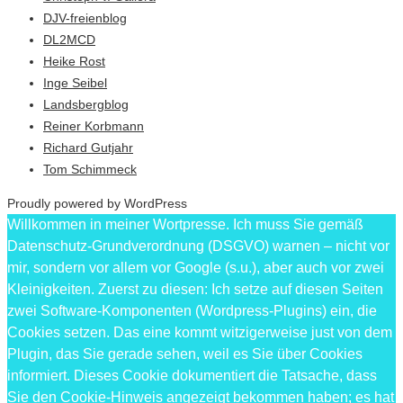
DJV-freienblog
DL2MCD
Heike Rost
Inge Seibel
Landsbergblog
Reiner Korbmann
Richard Gutjahr
Tom Schimmeck
Proudly powered by WordPress
Willkommen in meiner Wortpresse. Ich muss Sie gemäß
Datenschutz-Grundverordnung (DSGVO) warnen – nicht vor
mir, sondern vor allem vor Google (s.u.), aber auch vor zwei
Kleinigkeiten. Zuerst zu diesen: Ich setze auf diesen Seiten
zwei Software-Komponenten (Wordpress-Plugins) ein, die
Cookies setzen. Das eine kommt witzigerweise just von dem
Plugin, das Sie gerade sehen, weil es Sie über Cookies
informiert. Dieses Cookie dokumentiert die Tatsache, dass
Sie den Cookie-Hinweis angezeigt bekommen haben; es hat