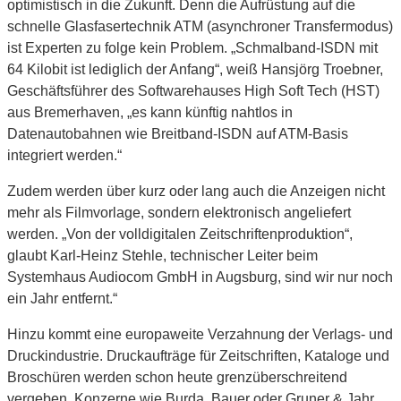
optimistisch in die Zukunft. Denn die Aufrüstung auf die
schnelle Glasfasertechnik ATM (asynchroner Transfermodus)
ist Experten zu folge kein Problem. „Schmalband-ISDN mit
64 Kilobit ist lediglich der Anfang“, weiß Hansjörg Troebner,
Geschäftsführer des Softwarehauses High Soft Tech (HST)
aus Bremerhaven, „es kann künftig nahtlos in
Datenautobahnen wie Breitband-ISDN auf ATM-Basis
integriert werden.“
Zudem werden über kurz oder lang auch die Anzeigen nicht
mehr als Filmvorlage, sondern elektronisch angeliefert
werden. „Von der volldigitalen Zeitschriftenproduktion“,
glaubt Karl-Heinz Stehle, technischer Leiter beim
Systemhaus Audiocom GmbH in Augsburg, sind wir nur noch
ein Jahr entfernt.“
Hinzu kommt eine europaweite Verzahnung der Verlags- und
Druckindustrie. Druckaufträge für Zeitschriften, Kataloge und
Broschüren werden schon heute grenzüberschreitend
vergeben. Konzerne wie Burda, Bauer oder Gruner & Jahr