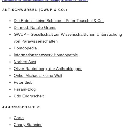
Commerce
BJV
Fernsehen
Mobilfunk
Berlin
Apple
Deutsche Telekom
ANTISCHWURBEL (GWUP & CO.)
Die Erde ist keine Scheibe – Peter Teuschel & Co.
Dr. med. Natalie Grams
GWUP – Gesellschaft zur Wissenschaftlichen Untersuchung
von Parawissenschaften
Homöopedia
Informationsnetzwerk Homöopathie
Norbert Aust
Oliver Rautenberg, der Anthroblogger
Onkel Michaels kleine Welt
Peter Biebl
Psiram-Blog
Udo Endruscheit
JOURNOSPHÄRE ©
Carta
Charly Stannies