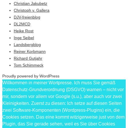
Christian Jakubetz
Christoph v. Gallera
DJV-freienblog
DL2MCD
Heike Rost
Inge Seibel
Landsbergblog
Reiner Korbmann
Richard Gutjahr
Tom Schimmeck
Proudly powered by WordPress
Willkommen in meiner Wortpresse. Ich muss Sie gemäß
Datenschutz-Grundverordnung (DSGVO) warnen – nicht vor
mir, sondern vor allem vor Google (s.u.), aber auch vor zwei
Kleinigkeiten. Zuerst zu diesen: Ich setze auf diesen Seiten
zwei Software-Komponenten (Wordpress-Plugins) ein, die
Cookies setzen. Das eine kommt witzigerweise just von dem
Plugin, das Sie gerade sehen, weil es Sie über Cookies