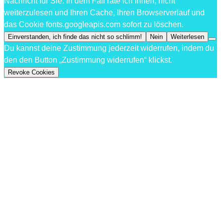
Nachricht für Sie. In dem Fall rate ich Ihnen, nicht
weiterzulesen und Ihren Cache, Ihren Browserverlauf und
das Cookie fonts.googleapis.com sofort zu löschen.
Einverstanden, ich finde das nicht so schlimm!
Nein
Weiterlesen
Du kannst deine Zustimmung jederzeit widerrufen, indem du
den den Button „Zustimmung widerrufen“ klickst.
Revoke Cookies