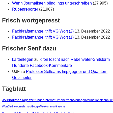
Wenn Journalisten blindlings unterschreiben
(27,995)
Rübenreporter
(21,987)
Frisch wortgepresst
Fachkräftemangel trifft VG Wort (2)
13. Dezember 2022
Fachkräftemangel trifft VG Wort (1)
13. Dezember 2022
Frischer Senf dazu
kartenlegen
zu
Kron löscht nach Rabenvater-Shitstorm
Hunderte Facebook-Kommentare
UJF
zu
Professor Seltsams Impfgegner und Quanten-
Geistheiler
Tägblatt
Journalisten
Tageszeitungen
Internet
Urheberrecht
Verlage
Informationstechnik
K
Wort
Onlinejournalismus
Google
Telekommunikation
E-