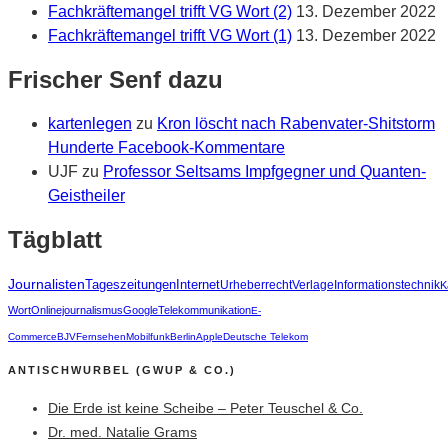
Fachkräftemangel trifft VG Wort (2)
13. Dezember 2022
Fachkräftemangel trifft VG Wort (1)
13. Dezember 2022
Frischer Senf dazu
kartenlegen
zu
Kron löscht nach Rabenvater-Shitstorm
Hunderte Facebook-Kommentare
UJF
zu
Professor Seltsams Impfgegner und Quanten-
Geistheiler
Tägblatt
Journalisten
Tageszeitungen
Internet
Urheberrecht
Verlage
Informationstechnik
K
Wort
Onlinejournalismus
Google
Telekommunikation
E-
Commerce
BJV
Fernsehen
Mobilfunk
Berlin
Apple
Deutsche Telekom
ANTISCHWURBEL (GWUP & CO.)
Die Erde ist keine Scheibe – Peter Teuschel & Co.
Dr. med. Natalie Grams