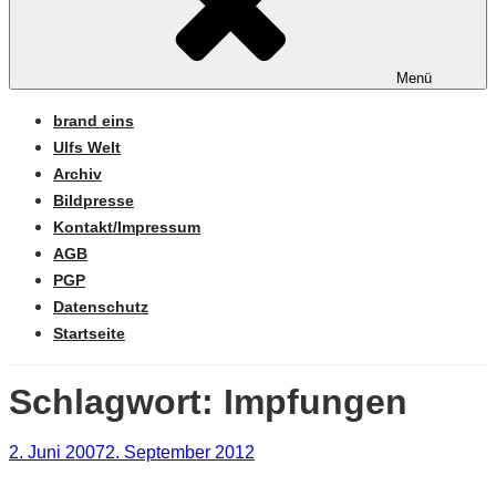
Menü
brand eins
Ulfs Welt
Archiv
Bildpresse
Kontakt/Impressum
AGB
PGP
Datenschutz
Startseite
Schlagwort:
Impfungen
Veröffentlicht
2. Juni 2007
2. September 2012
am