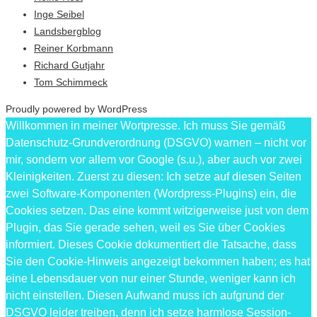
Inge Seibel
Landsbergblog
Reiner Korbmann
Richard Gutjahr
Tom Schimmeck
Proudly powered by WordPress
Willkommen in meiner Wortpresse. Ich muss Sie gemäß
Datenschutz-Grundverordnung (DSGVO) warnen – nicht vor
mir, sondern vor allem vor Google (s.u.), aber auch vor zwei
Kleinigkeiten. Zuerst zu diesen: Ich setze auf diesen Seiten
zwei Software-Komponenten (Wordpress-Plugins) ein, die
Cookies setzen. Das eine kommt witzigerweise just von dem
Plugin, das Sie gerade sehen, weil es Sie über Cookies
informiert. Dieses Cookie dokumentiert die Tatsache, dass
Sie den Cookie-Hinweis angezeigt bekommen haben; es hat
eine Lebensdauer von nur einer Stunde, weniger kann ich
nicht einstellen. Diesen Aufwand muss ich aufgrund der
DSGVO leider treiben, denn ich setze harmlose Session-