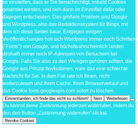
so einstellen, dass er Sie benachrichtigt, sobald Cookies
gesendet werden, und sich dann im Einzelfall dafür oder
dagegen entscheiden. Das größere Problem sind Google
und Wordpress, also das Redaktionssystem für Blogs, mit
dem ich diese Seiten baue. Entgegen einigen
Veröffentlichungen holt sich Wordpress immer noch Schriften
("Fonts") von Google, und höchstwahrscheinlich landen
deshalb immer noch IP-Adressen von Besuchern bei
Google. Falls Sie also zu den Wenigen gehören sollten, die
Google aus Prinzip boykottieren, wäre das eine schlechte
Nachricht für Sie. In dem Fall rate ich Ihnen, nicht
weiterzulesen und Ihren Cache, Ihren Browserverlauf und
das Cookie fonts.googleapis.com sofort zu löschen.
Einverstanden, ich finde das nicht so schlimm!
Nein
Weiterlesen
Du kannst deine Zustimmung jederzeit widerrufen, indem du
den den Button „Zustimmung widerrufen“ klickst.
Revoke Cookies