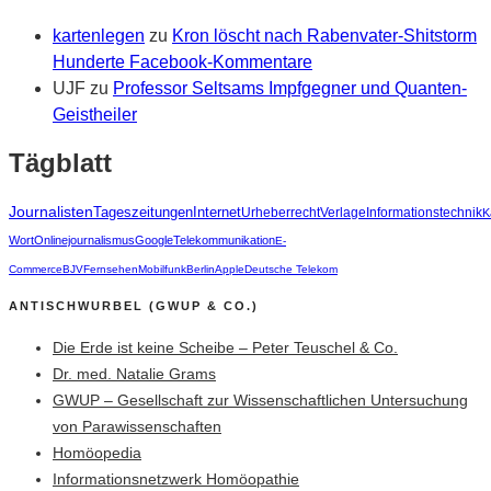
kartenlegen
zu
Kron löscht nach Rabenvater-Shitstorm
Hunderte Facebook-Kommentare
UJF
zu
Professor Seltsams Impfgegner und Quanten-
Geistheiler
Tägblatt
Journalisten
Tageszeitungen
Internet
Urheberrecht
Verlage
Informationstechnik
K
Wort
Onlinejournalismus
Google
Telekommunikation
E-
Commerce
BJV
Fernsehen
Mobilfunk
Berlin
Apple
Deutsche Telekom
ANTISCHWURBEL (GWUP & CO.)
Die Erde ist keine Scheibe – Peter Teuschel & Co.
Dr. med. Natalie Grams
GWUP – Gesellschaft zur Wissenschaftlichen Untersuchung
von Parawissenschaften
Homöopedia
Informationsnetzwerk Homöopathie