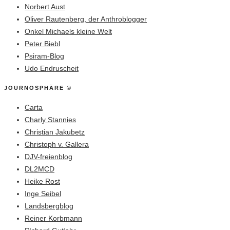
Norbert Aust
Oliver Rautenberg, der Anthroblogger
Onkel Michaels kleine Welt
Peter Biebl
Psiram-Blog
Udo Endruscheit
JOURNOSPHÄRE ©
Carta
Charly Stannies
Christian Jakubetz
Christoph v. Gallera
DJV-freienblog
DL2MCD
Heike Rost
Inge Seibel
Landsbergblog
Reiner Korbmann