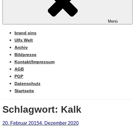
Menü
brand eins
Ulfs Welt
Archiv
Bildpresse
Kontakt/Impressum
AGB
PGP
Datenschutz
Startseite
Schlagwort:
Kalk
Veröffentlicht
20. Februar 2015
4. Dezember 2020
am