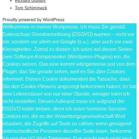
Richard Gutjahr
Tom Schimmeck
Proudly powered by WordPress
Willkommen in meiner Wortpresse. Ich muss Sie gemäß
Datenschutz-Grundverordnung (DSGVO) warnen – nicht vor
mir, sondern vor allem vor Google (s.u.), aber auch vor zwei
Kleinigkeiten. Zuerst zu diesen: Ich setze auf diesen Seiten
zwei Software-Komponenten (Wordpress-Plugins) ein, die
Cookies setzen. Das eine kommt witzigerweise just von dem
Plugin, das Sie gerade sehen, weil es Sie über Cookies
informiert. Dieses Cookie dokumentiert die Tatsache, dass
Sie den Cookie-Hinweis angezeigt bekommen haben; es hat
eine Lebensdauer von nur einer Stunde, weniger kann ich
nicht einstellen. Diesen Aufwand muss ich aufgrund der
DSGVO leider treiben, denn ich setze harmlose Session-
Cookies ein, die es der Verwertungsgesesellschaft Wort
erlauben, die Zugriffe auf Texte zu zählen; wenn genügend
unterschiedliche Personen dieselbe Seite lesen, bekomme
ich von der VG Wort Tantiemen. Das macht mich nicht reich,