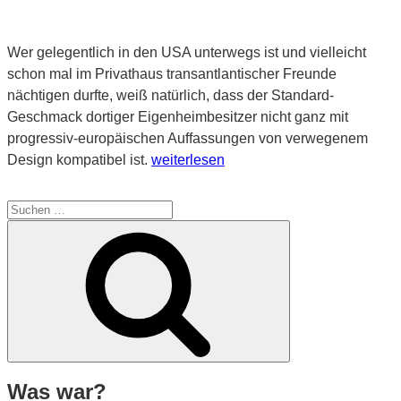
Wer gelegentlich in den USA unterwegs ist und vielleicht
schon mal im Privathaus transantlantischer Freunde
nächtigen durfte, weiß natürlich, dass der Standard-
Geschmack dortiger Eigenheimbesitzer nicht ganz mit
progressiv-europäischen Auffassungen von verwegenem
„Ich
Design kompatibel ist.
weiterlesen
muss
meinen
Suche
MP3-
nach:
Suchen
Player
entkalken“
Was war?