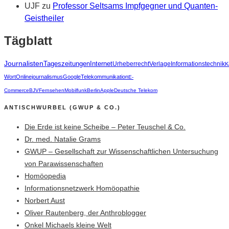
UJF
zu
Professor Seltsams Impfgegner und Quanten-
Geistheiler
Tägblatt
Journalisten
Tageszeitungen
Internet
Urheberrecht
Verlage
Informationstechnik
K
Wort
Onlinejournalismus
Google
Telekommunikation
E-
Commerce
BJV
Fernsehen
Mobilfunk
Berlin
Apple
Deutsche Telekom
ANTISCHWURBEL (GWUP & CO.)
Die Erde ist keine Scheibe – Peter Teuschel & Co.
Dr. med. Natalie Grams
GWUP – Gesellschaft zur Wissenschaftlichen Untersuchung
von Parawissenschaften
Homöopedia
Informationsnetzwerk Homöopathie
Norbert Aust
Oliver Rautenberg, der Anthroblogger
Onkel Michaels kleine Welt