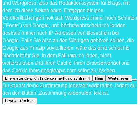
und Wordpress, also das Redaktionssystem für Blogs, mit
dem ich diese Seiten baue. Entgegen einigen
Veröffentlichungen holt sich Wordpress immer noch Schriften
("Fonts") von Google, und höchstwahrscheinlich landen
deshalb immer noch IP-Adressen von Besuchern bei
Google. Falls Sie also zu den Wenigen gehören sollten, die
Google aus Prinzip boykottieren, wäre das eine schlechte
Nachricht für Sie. In dem Fall rate ich Ihnen, nicht
weiterzulesen und Ihren Cache, Ihren Browserverlauf und
das Cookie fonts.googleapis.com sofort zu löschen.
Einverstanden, ich finde das nicht so schlimm!
Nein
Weiterlesen
Du kannst deine Zustimmung jederzeit widerrufen, indem du
den den Button „Zustimmung widerrufen“ klickst.
Revoke Cookies