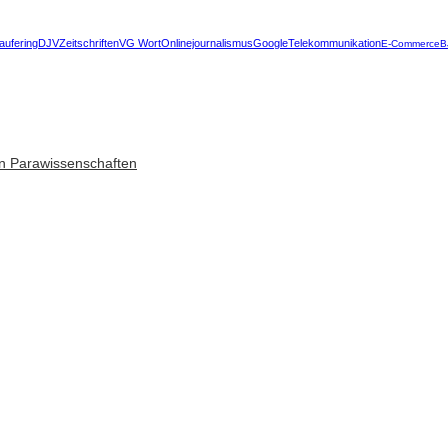
aufering
DJV
Zeitschriften
VG Wort
Onlinejournalismus
Google
Telekommunikation
E-Commerce
B
n Parawissenschaften