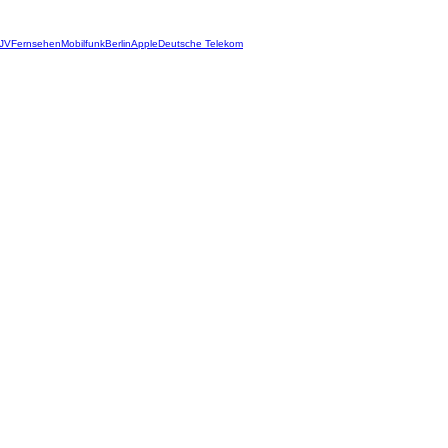
JV
Fernsehen
Mobilfunk
Berlin
Apple
Deutsche Telekom