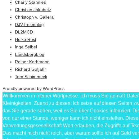
Charly Stannies
Christian Jakubetz
Christoph v. Gallera
DJV-freienblog
DL2MCD
Heike Rost
Inge Seibel
Landsbergblog
Reiner Korbmann
Richard Gutjahr
Tom Schimmeck
Proudly powered by WordPress
Willkommen in meiner Wortpresse. Ich muss Sie gemäß Datens
Kleinigkeiten. Zuerst zu diesen: Ich setze auf diesen Seiten
das Sie gerade sehen, weil es Sie über Cookies informiert.
von nur einer Stunde, weniger kann ich nicht einstellen. Die
Verwertungsgesesellschaft Wort erlauben, die Zugriffe auf T
Das macht mich nicht reich, aber warum sollte ich auf Geld v