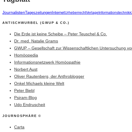
Journalisten
Tageszeitungen
Internet
Urheberrecht
Verlage
Informationstechnik
K
ANTISCHWURBEL (GWUP & CO.)
Die Erde ist keine Scheibe – Peter Teuschel & Co.
Dr. med. Natalie Grams
GWUP – Gesellschaft zur Wissenschaftlichen Untersuchung vo
Homöopedia
Informationsnetzwerk Homöopathie
Norbert Aust
Oliver Rautenberg, der Anthroblogger
Onkel Michaels kleine Welt
Peter Biebl
Psiram-Blog
Udo Endruscheit
JOURNOSPHÄRE ©
Carta