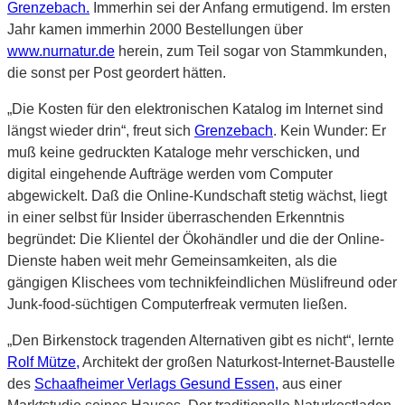
Grenzebach.
Immerhin sei der Anfang ermutigend. Im ersten
Jahr kamen immerhin 2000 Bestellungen über
www.nurnatur.de
herein, zum Teil sogar von Stammkunden,
die sonst per Post geordert hätten.
„Die Kosten für den elektronischen Katalog im Internet sind
längst wieder drin“, freut sich
Grenzebach
. Kein Wunder: Er
muß keine gedruckten Kataloge mehr verschicken, und
digital eingehende Aufträge werden vom Computer
abgewickelt. Daß die Online-Kundschaft stetig wächst, liegt
in einer selbst für Insider überraschenden Erkenntnis
begründet: Die Klientel der Ökohändler und die der Online-
Dienste haben weit mehr Gemeinsamkeiten, als die
gängigen Klischees vom technikfeindlichen Müslifreund oder
Junk-food-süchtigen Computerfreak vermuten ließen.
„Den Birkenstock tragenden Alternativen gibt es nicht“, lernte
Rolf Mütze,
Architekt der großen Naturkost-Internet-Baustelle
des
Schaafheimer Verlags Gesund Essen,
aus einer