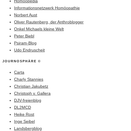
Homöopedia
Informationsnetzwerk Homöopathie
Norbert Aust
Oliver Rautenberg, der Anthroblogger
Onkel Michaels kleine Welt
Peter Biebl
Psiram-Blog
Udo Endruscheit
JOURNOSPHÄRE ©
Carta
Charly Stannies
Christian Jakubetz
Christoph v. Gallera
DJV-freienblog
DL2MCD
Heike Rost
Inge Seibel
Landsbergblog