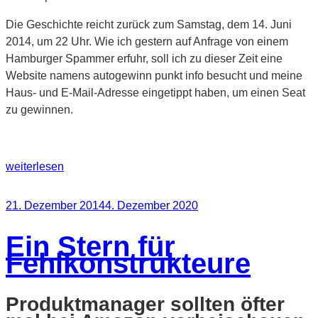
Die Geschichte reicht zurück zum Samstag, dem 14. Juni
2014, um 22 Uhr. Wie ich gestern auf Anfrage von einem
Hamburger Spammer erfuhr, soll ich zu dieser Zeit eine
Website namens autogewinn punkt info besucht und meine
Haus- und E-Mail-Adresse eingetippt haben, um einen Seat
zu gewinnen.
„Marken-
weiterlesen
Spam:
Meine
Veröffentlicht
21. Dezember 2014
4. Dezember 2020
schwarze
am
Liste“
Ein Stern für
Fehlkonstrukteure
Produktmanager sollten öfter