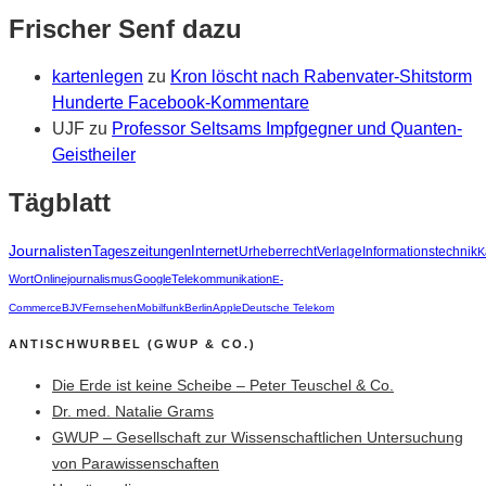
Frischer Senf dazu
kartenlegen
zu
Kron löscht nach Rabenvater-Shitstorm
Hunderte Facebook-Kommentare
UJF
zu
Professor Seltsams Impfgegner und Quanten-
Geistheiler
Tägblatt
Journalisten
Tageszeitungen
Internet
Urheberrecht
Verlage
Informationstechnik
K
Wort
Onlinejournalismus
Google
Telekommunikation
E-
Commerce
BJV
Fernsehen
Mobilfunk
Berlin
Apple
Deutsche Telekom
ANTISCHWURBEL (GWUP & CO.)
Die Erde ist keine Scheibe – Peter Teuschel & Co.
Dr. med. Natalie Grams
GWUP – Gesellschaft zur Wissenschaftlichen Untersuchung
von Parawissenschaften