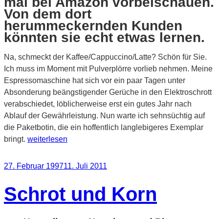
mal bei Amazon vorbeischauen.
Von dem dort
herummeckernden Kunden
könnten sie echt etwas lernen.
Na, schmeckt der Kaffee/Cappuccino/Latte? Schön für Sie.
Ich muss im Moment mit Pulverplörre vorlieb nehmen. Meine
Espressomaschine hat sich vor ein paar Tagen unter
Absonderung beängstigender Gerüche in den Elektroschrott
verabschiedet, löblicherweise erst ein gutes Jahr nach
Ablauf der Gewährleistung. Nun warte ich sehnsüchtig auf
die Paketbotin, die ein hoffentlich langlebigeres Exemplar
„Ein
bringt.
weiterlesen
Stern
für
Veröffentlicht
27. Februar 1997
11. Juli 2011
Fehlkonstrukteure“
am
Schrot und Korn