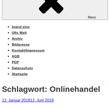
Menü
brand eins
Ulfs Welt
Archiv
Bildpresse
Kontakt/Impressum
AGB
PGP
Datenschutz
Startseite
Schlagwort:
Onlinehandel
Veröffentlicht
12. Januar 2018
12. Juni 2018
am