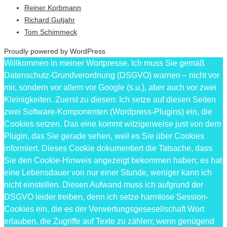
Reiner Korbmann
Richard Gutjahr
Tom Schimmeck
Proudly powered by WordPress
Willkommen in meiner Wortpresse. Ich muss Sie gemäß
Datenschutz-Grundverordnung (DSGVO) warnen – nicht vor
mir, sondern vor allem vor Google (s.u.), aber auch vor zwei
Kleinigkeiten. Zuerst zu diesen: Ich setze auf diesen Seiten
zwei Software-Komponenten (Wordpress-Plugins) ein, die
Cookies setzen. Das eine kommt witzigerweise just von dem
Plugin, das Sie gerade sehen, weil es Sie über Cookies
informiert. Dieses Cookie dokumentiert die Tatsache, dass
Sie den Cookie-Hinweis angezeigt bekommen haben; es hat
eine Lebensdauer von nur einer Stunde, weniger kann ich
nicht einstellen. Diesen Aufwand muss ich aufgrund der
DSGVO leider treiben, denn ich setze harmlose Session-
Cookies ein, die es der Verwertungsgesesellschaft Wort
erlauben, die Zugriffe auf Texte zu zählen; wenn genügend