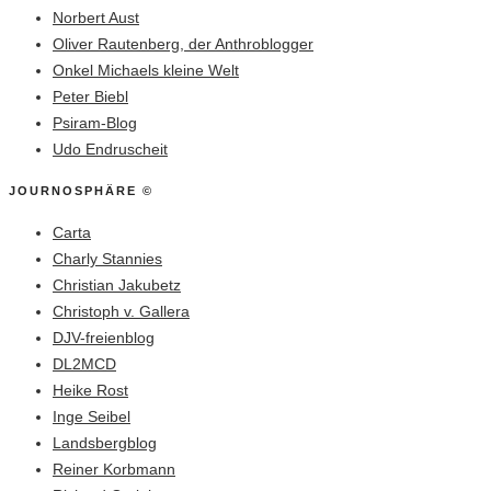
Norbert Aust
Oliver Rautenberg, der Anthroblogger
Onkel Michaels kleine Welt
Peter Biebl
Psiram-Blog
Udo Endruscheit
JOURNOSPHÄRE ©
Carta
Charly Stannies
Christian Jakubetz
Christoph v. Gallera
DJV-freienblog
DL2MCD
Heike Rost
Inge Seibel
Landsbergblog
Reiner Korbmann