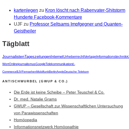
kartenlegen
zu
Kron löscht nach Rabenvater-Shitstorm
Hunderte Facebook-Kommentare
UJF
zu
Professor Seltsams Impfgegner und Quanten-
Geistheiler
Tägblatt
Journalisten
Tageszeitungen
Internet
Urheberrecht
Verlage
Informationstechnik
K
Wort
Onlinejournalismus
Google
Telekommunikation
E-
Commerce
BJV
Fernsehen
Mobilfunk
Berlin
Apple
Deutsche Telekom
ANTISCHWURBEL (GWUP & CO.)
Die Erde ist keine Scheibe – Peter Teuschel & Co.
Dr. med. Natalie Grams
GWUP – Gesellschaft zur Wissenschaftlichen Untersuchung
von Parawissenschaften
Homöopedia
Informationsnetzwerk Homöopathie