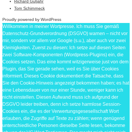
Richard Gutjahr
Tom Schimmeck
Proudly powered by WordPress
Willkommen in meiner Wortpresse. Ich muss Sie gemäß
Datenschutz-Grundverordnung (DSGVO) warnen – nicht vor
mir, sondern vor allem vor Google (s.u.), aber auch vor zwei
Kleinigkeiten. Zuerst zu diesen: Ich setze auf diesen Seiten
zwei Software-Komponenten (Wordpress-Plugins) ein, die
Cookies setzen. Das eine kommt witzigerweise just von dem
Plugin, das Sie gerade sehen, weil es Sie über Cookies
informiert. Dieses Cookie dokumentiert die Tatsache, dass
Sie den Cookie-Hinweis angezeigt bekommen haben; es hat
eine Lebensdauer von nur einer Stunde, weniger kann ich
nicht einstellen. Diesen Aufwand muss ich aufgrund der
DSGVO leider treiben, denn ich setze harmlose Session-
Cookies ein, die es der Verwertungsgesesellschaft Wort
erlauben, die Zugriffe auf Texte zu zählen; wenn genügend
unterschiedliche Personen dieselbe Seite lesen, bekomme