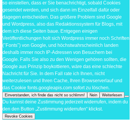
so einstellen, dass er Sie benachrichtigt, sobald Cookies
gesendet werden, und sich dann im Einzelfall dafür oder
dagegen entscheiden. Das größere Problem sind Google
und Wordpress, also das Redaktionssystem für Blogs, mit
dem ich diese Seiten baue. Entgegen einigen
Veröffentlichungen holt sich Wordpress immer noch Schriften
("Fonts") von Google, und höchstwahrscheinlich landen
deshalb immer noch IP-Adressen von Besuchern bei
Google. Falls Sie also zu den Wenigen gehören sollten, die
Google aus Prinzip boykottieren, wäre das eine schlechte
Nachricht für Sie. In dem Fall rate ich Ihnen, nicht
weiterzulesen und Ihren Cache, Ihren Browserverlauf und
das Cookie fonts.googleapis.com sofort zu löschen.
Einverstanden, ich finde das nicht so schlimm!
Nein
Weiterlesen
Du kannst deine Zustimmung jederzeit widerrufen, indem du
den den Button „Zustimmung widerrufen“ klickst.
Revoke Cookies