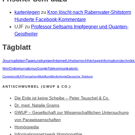
kartenlegen
zu
Kron löscht nach Rabenvater-Shitstorm
Hunderte Facebook-Kommentare
UJF
zu
Professor Seltsams Impfgegner und Quanten-
Geistheiler
Tägblatt
Journalisten
Tageszeitungen
Internet
Urheberrecht
Verlage
Informationstechnik
K
Wort
Onlinejournalismus
Google
Telekommunikation
E-
Commerce
BJV
Fernsehen
Mobilfunk
Berlin
Apple
Deutsche Telekom
ANTISCHWURBEL (GWUP & CO.)
Die Erde ist keine Scheibe – Peter Teuschel & Co.
Dr. med. Natalie Grams
GWUP – Gesellschaft zur Wissenschaftlichen Untersuchung
von Parawissenschaften
Homöopedia
Informationsnetzwerk Homöopathie