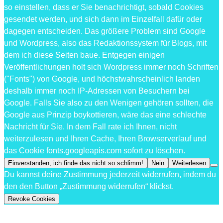
so einstellen, dass er Sie benachrichtigt, sobald Cookies
gesendet werden, und sich dann im Einzelfall dafür oder
dagegen entscheiden. Das größere Problem sind Google
und Wordpress, also das Redaktionssystem für Blogs, mit
dem ich diese Seiten baue. Entgegen einigen
Veröffentlichungen holt sich Wordpress immer noch Schriften
("Fonts") von Google, und höchstwahrscheinlich landen
deshalb immer noch IP-Adressen von Besuchern bei
Google. Falls Sie also zu den Wenigen gehören sollten, die
Google aus Prinzip boykottieren, wäre das eine schlechte
Nachricht für Sie. In dem Fall rate ich Ihnen, nicht
weiterzulesen und Ihren Cache, Ihren Browserverlauf und
das Cookie fonts.googleapis.com sofort zu löschen.
Einverstanden, ich finde das nicht so schlimm!
Nein
Weiterlesen
Du kannst deine Zustimmung jederzeit widerrufen, indem du
den den Button „Zustimmung widerrufen“ klickst.
Revoke Cookies