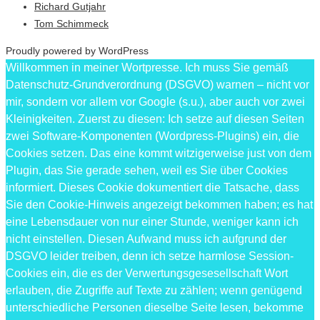
Richard Gutjahr
Tom Schimmeck
Proudly powered by WordPress
Willkommen in meiner Wortpresse. Ich muss Sie gemäß
Datenschutz-Grundverordnung (DSGVO) warnen – nicht vor
mir, sondern vor allem vor Google (s.u.), aber auch vor zwei
Kleinigkeiten. Zuerst zu diesen: Ich setze auf diesen Seiten
zwei Software-Komponenten (Wordpress-Plugins) ein, die
Cookies setzen. Das eine kommt witzigerweise just von dem
Plugin, das Sie gerade sehen, weil es Sie über Cookies
informiert. Dieses Cookie dokumentiert die Tatsache, dass
Sie den Cookie-Hinweis angezeigt bekommen haben; es hat
eine Lebensdauer von nur einer Stunde, weniger kann ich
nicht einstellen. Diesen Aufwand muss ich aufgrund der
DSGVO leider treiben, denn ich setze harmlose Session-
Cookies ein, die es der Verwertungsgesesellschaft Wort
erlauben, die Zugriffe auf Texte zu zählen; wenn genügend
unterschiedliche Personen dieselbe Seite lesen, bekomme