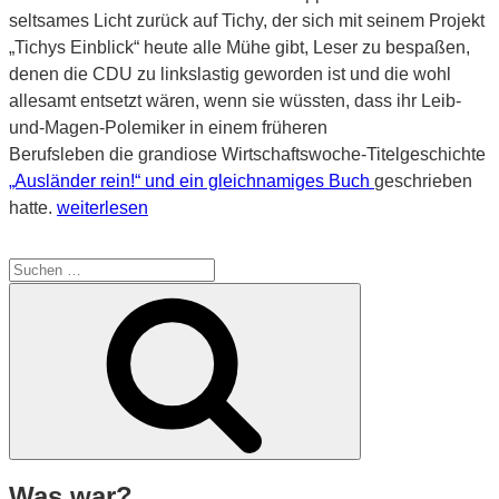
seltsames Licht zurück auf Tichy, der sich mit seinem Projekt
„Tichys Einblick“ heute alle Mühe gibt, Leser zu bespaßen,
denen die CDU zu linkslastig geworden ist und die wohl
allesamt entsetzt wären, wenn sie wüssten, dass ihr Leib-
und-Magen-Polemiker in einem früheren
Berufsleben die grandiose Wirtschaftswoche-Titelgeschichte
„Ausländer rein!“ und ein gleichnamiges Buch
geschrieben
„Tichys
hatte.
weiterlesen
Austick“
Suche
nach:
Suchen
Was war?