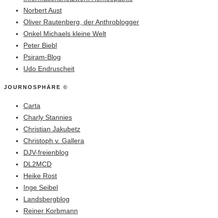
Norbert Aust
Oliver Rautenberg, der Anthroblogger
Onkel Michaels kleine Welt
Peter Biebl
Psiram-Blog
Udo Endruscheit
JOURNOSPHÄRE ©
Carta
Charly Stannies
Christian Jakubetz
Christoph v. Gallera
DJV-freienblog
DL2MCD
Heike Rost
Inge Seibel
Landsbergblog
Reiner Korbmann