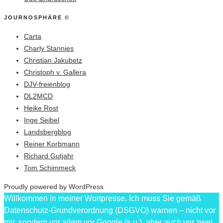
JOURNOSPHÄRE ©
Carta
Charly Stannies
Christian Jakubetz
Christoph v. Gallera
DJV-freienblog
DL2MCD
Heike Rost
Inge Seibel
Landsbergblog
Reiner Korbmann
Richard Gutjahr
Tom Schimmeck
Proudly powered by WordPress
Willkommen in meiner Wortpresse. Ich muss Sie gemäß
Datenschutz-Grundverordnung (DSGVO) warnen – nicht vor
mir, sondern vor allem vor Google (s.u.), aber auch vor zwei