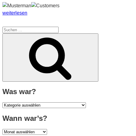
„Von
weiterlesen
Mrs.
Musterman,
Suche
Herrn
nach:
Suchen
Szty…
&
Astro
Sehara“
Was war?
Was
war?
Wann war’s?
Wann