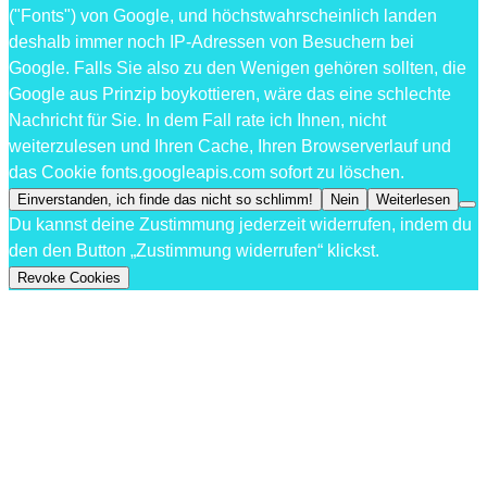
("Fonts") von Google, und höchstwahrscheinlich landen
deshalb immer noch IP-Adressen von Besuchern bei
Google. Falls Sie also zu den Wenigen gehören sollten, die
Google aus Prinzip boykottieren, wäre das eine schlechte
Nachricht für Sie. In dem Fall rate ich Ihnen, nicht
weiterzulesen und Ihren Cache, Ihren Browserverlauf und
das Cookie fonts.googleapis.com sofort zu löschen.
Einverstanden, ich finde das nicht so schlimm!
Nein
Weiterlesen
Du kannst deine Zustimmung jederzeit widerrufen, indem du
den den Button „Zustimmung widerrufen“ klickst.
Revoke Cookies