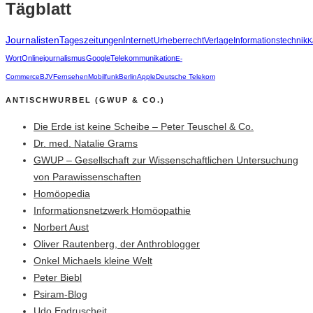
Tägblatt
Journalisten
Tageszeitungen
Internet
Urheberrecht
Verlage
Informationstechnik
K
Wort
Onlinejournalismus
Google
Telekommunikation
E-
Commerce
BJV
Fernsehen
Mobilfunk
Berlin
Apple
Deutsche Telekom
ANTISCHWURBEL (GWUP & CO.)
Die Erde ist keine Scheibe – Peter Teuschel & Co.
Dr. med. Natalie Grams
GWUP – Gesellschaft zur Wissenschaftlichen Untersuchung
von Parawissenschaften
Homöopedia
Informationsnetzwerk Homöopathie
Norbert Aust
Oliver Rautenberg, der Anthroblogger
Onkel Michaels kleine Welt
Peter Biebl
Psiram-Blog
Udo Endruscheit