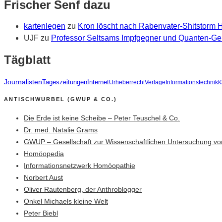
Frischer Senf dazu
kartenlegen
zu
Kron löscht nach Rabenvater-Shitstorm
UJF
zu
Professor Seltsams Impfgegner und Quanten-Gei
Tägblatt
Journalisten
Tageszeitungen
Internet
Urheberrecht
Verlage
Informationstechnik
K
ANTISCHWURBEL (GWUP & CO.)
Die Erde ist keine Scheibe – Peter Teuschel & Co.
Dr. med. Natalie Grams
GWUP – Gesellschaft zur Wissenschaftlichen Untersuchung vo
Homöopedia
Informationsnetzwerk Homöopathie
Norbert Aust
Oliver Rautenberg, der Anthroblogger
Onkel Michaels kleine Welt
Peter Biebl