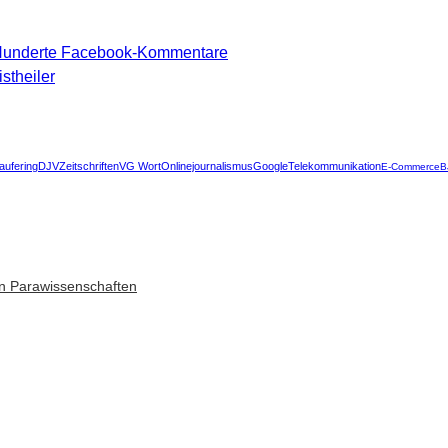
 Hunderte Facebook-Kommentare
stheiler
aufering
DJV
Zeitschriften
VG Wort
Onlinejournalismus
Google
Telekommunikation
E-Commerce
B
n Parawissenschaften