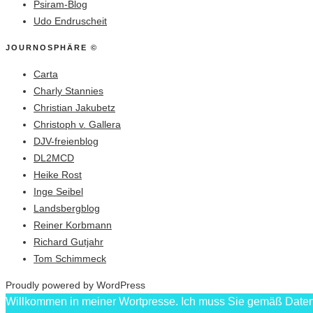
Psiram-Blog
Udo Endruscheit
JOURNOSPHÄRE ©
Carta
Charly Stannies
Christian Jakubetz
Christoph v. Gallera
DJV-freienblog
DL2MCD
Heike Rost
Inge Seibel
Landsbergblog
Reiner Korbmann
Richard Gutjahr
Tom Schimmeck
Proudly powered by WordPress
Willkommen in meiner Wortpresse. Ich muss Sie gemäß Datens