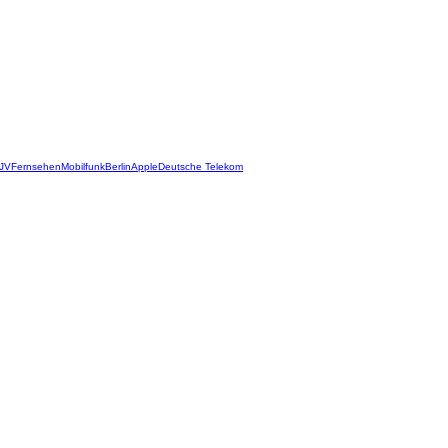
JV
Fernsehen
Mobilfunk
Berlin
Apple
Deutsche Telekom