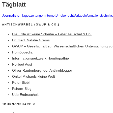
Tägblatt
Journalisten
Tageszeitungen
Internet
Urheberrecht
Verlage
Informationstechnik
K
ANTISCHWURBEL (GWUP & CO.)
Die Erde ist keine Scheibe – Peter Teuschel & Co.
Dr. med. Natalie Grams
GWUP – Gesellschaft zur Wissenschaftlichen Untersuchung vo
Homöopedia
Informationsnetzwerk Homöopathie
Norbert Aust
Oliver Rautenberg, der Anthroblogger
Onkel Michaels kleine Welt
Peter Biebl
Psiram-Blog
Udo Endruscheit
JOURNOSPHÄRE ©