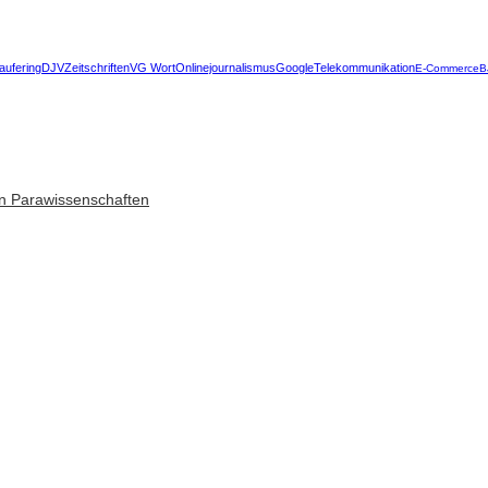
aufering
DJV
Zeitschriften
VG Wort
Onlinejournalismus
Google
Telekommunikation
E-Commerce
B
n Parawissenschaften