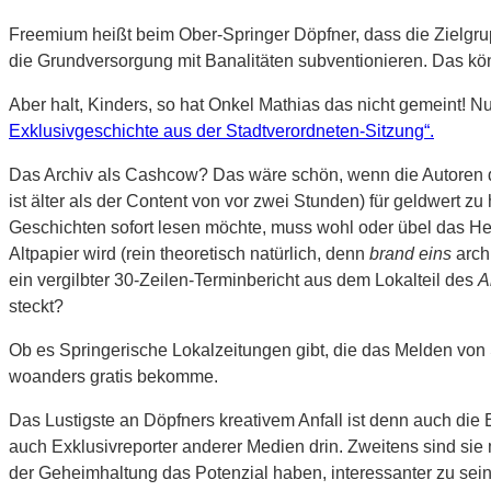
Freemium heißt beim Ober-Springer Döpfner, dass die Zielgrup
die Grundversorgung mit Banalitäten subventionieren. Das kön
Aber halt, Kinders, so hat Onkel Mathias das nicht gemeint! 
Exklusivgeschichte aus der Stadtverordneten-Sitzung“.
Das Archiv als Cashcow? Das wäre schön, wenn die Autoren dav
ist älter als der Content von vor zwei Stunden) für geldwert zu 
Geschichten sofort lesen möchte, muss wohl oder übel das H
Altpapier wird (rein theoretisch natürlich, denn
brand eins
archi
ein vergilbter 30-Zeilen-Terminbericht aus dem Lokalteil des
A
steckt?
Ob es Springerische Lokalzeitungen gibt, die das Melden von S
woanders gratis bekomme.
Das Lustigste an Döpfners kreativem Anfall ist denn auch die 
auch Exklusivreporter anderer Medien drin. Zweitens sind sie 
der Geheimhaltung das Potenzial haben, interessanter zu sei