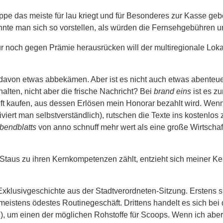
pe das meiste für lau kriegt und für Besonderes zur Kasse gebe
nte man sich so vorstellen, als würden die Fernsehgebühren um
Nur noch gegen Prämie herausrücken will der multiregionale Lok
on etwas abbekämen. Aber ist es nicht auch etwas abenteuerlic
halten, nicht aber die frische Nachricht? Bei
brand eins
ist es z
eft kaufen, aus dessen Erlösen mein Honorar bezahlt wird. We
viert man selbstverständlich), rutschen die Texte ins kostenlos z
bendblatts
von anno schnuff mehr wert als eine große Wirtschaft
taus zu ihren Kernkompetenzen zählt, entzieht sich meiner Kenn
Exklusivgeschichte aus der Stadtverordneten-Sitzung. Erstens s
meistens ödestes Routinegeschäft. Drittens handelt es sich bei
n), um einen der möglichen Rohstoffe für Scoops. Wenn ich abe