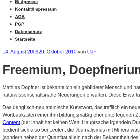
Bildpresse
Kontakt/Impressum
AGB
PGP
Datenschutz
Startseite
Veröffentlicht
14. August 2009
20. Oktober 2010
von
UJF
am
Freemium, Doepfnerium
Mathias Döpfner ist bekanntlich ein gebildeter Mensch und hat 
naturwissenschaftsnahe Neuerungen erwarten. Diese Erwartung
Das denglisch-neulateinische Kunstwort, das trefflich ein n
Wortbaukasten einer ihm bildungsmäßig eher unterlegenen Zun
Content
(der Inhalt hat keinen Wert, Hauptsache irgendein D
bedient sich also bei Leuten, die Journalismus mit Mineralwa
(sondern neben der Quantität allein nach der Bekanntheit de