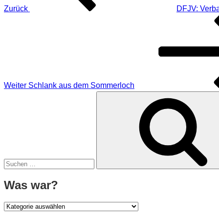
Zurück
DFJV: Verba
Nächster
Beitrag
Weiter
Schlank aus dem Sommerloch
Suche
nach:
Was war?
Was
war?