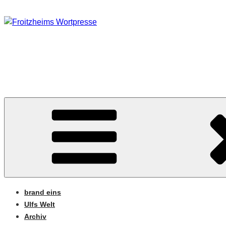
Zum
Inhalt
springen
FROITZHEIMS WORT
Journalismus unter Druck
brand eins
Ulfs Welt
Archiv