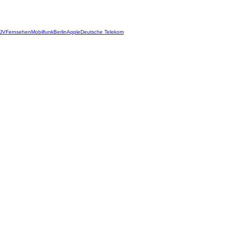
JV
Fernsehen
Mobilfunk
Berlin
Apple
Deutsche Telekom