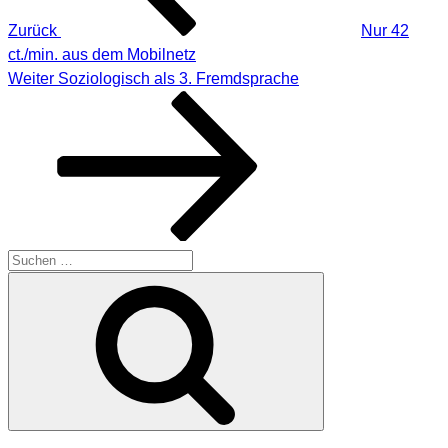
Zurück
Nur 42
ct./min. aus dem Mobilnetz
Nächster
Weiter
Soziologisch als 3. Fremdsprache
Beitrag
Suche
nach:
Suchen