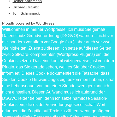
Reiner Korbmann
Richard Gutjahr
Tom Schimmeck
Proudly powered by WordPress
Willkommen in meiner Wortpresse. Ich muss Sie gemäß
Datenschutz-Grundverordnung (DSGVO) warnen – nicht vor
mir, sondern vor allem vor Google (s.u.), aber auch vor zwei
Kleinigkeiten. Zuerst zu diesen: Ich setze auf diesen Seiten
zwei Software-Komponenten (Wordpress-Plugins) ein, die
Cookies setzen. Das eine kommt witzigerweise just von dem
Plugin, das Sie gerade sehen, weil es Sie über Cookies
informiert. Dieses Cookie dokumentiert die Tatsache, dass
Sie den Cookie-Hinweis angezeigt bekommen haben; es hat
eine Lebensdauer von nur einer Stunde, weniger kann ich
nicht einstellen. Diesen Aufwand muss ich aufgrund der
DSGVO leider treiben, denn ich setze harmlose Session-
Cookies ein, die es der Verwertungsgesesellschaft Wort
erlauben, die Zugriffe auf Texte zu zählen; wenn genügend