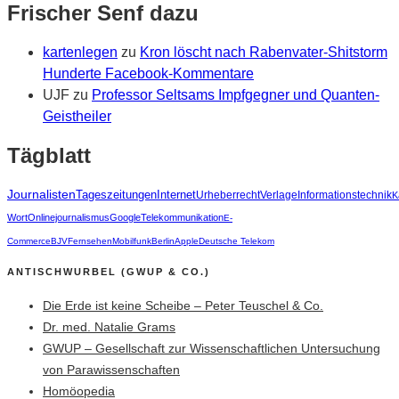
Frischer Senf dazu
kartenlegen
zu
Kron löscht nach Rabenvater-Shitstorm
Hunderte Facebook-Kommentare
UJF
zu
Professor Seltsams Impfgegner und Quanten-
Geistheiler
Tägblatt
Journalisten
Tageszeitungen
Internet
Urheberrecht
Verlage
Informationstechnik
K
Wort
Onlinejournalismus
Google
Telekommunikation
E-
Commerce
BJV
Fernsehen
Mobilfunk
Berlin
Apple
Deutsche Telekom
ANTISCHWURBEL (GWUP & CO.)
Die Erde ist keine Scheibe – Peter Teuschel & Co.
Dr. med. Natalie Grams
GWUP – Gesellschaft zur Wissenschaftlichen Untersuchung
von Parawissenschaften
Homöopedia