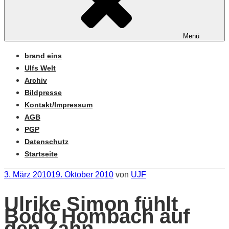
Menü
brand eins
Ulfs Welt
Archiv
Bildpresse
Kontakt/Impressum
AGB
PGP
Datenschutz
Startseite
Veröffentlicht
3. März 2010
19. Oktober 2010
von
UJF
am
Ulrike Simon fühlt
Bodo Hombach auf
den Zahn