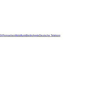
JV
Fernsehen
Mobilfunk
Berlin
Apple
Deutsche Telekom