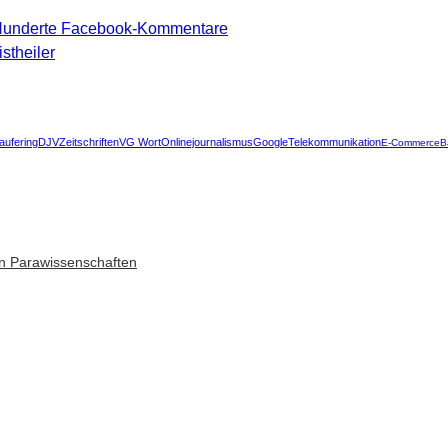
 Hunderte Facebook-Kommentare
stheiler
aufering
DJV
Zeitschriften
VG Wort
Onlinejournalismus
Google
Telekommunikation
E-Commerce
B
n Parawissenschaften