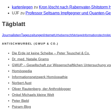
kartenlegen
zu
Kron löscht nach Rabenvater-Shitstorm
UJF
zu
Professor Seltsams Impfgegner und Quanten-Gei
Tägblatt
Journalisten
Tageszeitungen
Internet
Urheberrecht
Verlage
Informationstechnik
K
ANTISCHWURBEL (GWUP & CO.)
Die Erde ist keine Scheibe – Peter Teuschel & Co.
Dr. med. Natalie Grams
GWUP – Gesellschaft zur Wissenschaftlichen Untersuchung vo
Homöopedia
Informationsnetzwerk Homöopathie
Norbert Aust
Oliver Rautenberg, der Anthroblogger
Onkel Michaels kleine Welt
Peter Biebl
Psiram-Blog