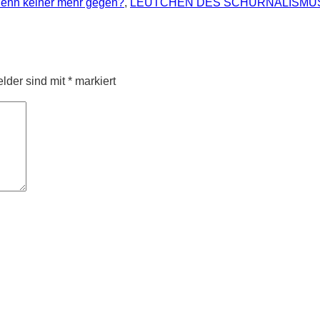
 denn keiner mehr gegen?
,
LEUTCHEN DES SCHURNALISMU
elder sind mit
*
markiert