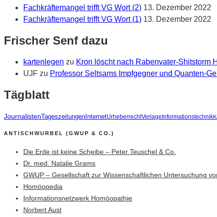
Fachkräftemangel trifft VG Wort (2)
13. Dezember 2022
Fachkräftemangel trifft VG Wort (1)
13. Dezember 2022
Frischer Senf dazu
kartenlegen
zu
Kron löscht nach Rabenvater-Shitstorm
UJF
zu
Professor Seltsams Impfgegner und Quanten-Gei
Tägblatt
Journalisten
Tageszeitungen
Internet
Urheberrecht
Verlage
Informationstechnik
K
ANTISCHWURBEL (GWUP & CO.)
Die Erde ist keine Scheibe – Peter Teuschel & Co.
Dr. med. Natalie Grams
GWUP – Gesellschaft zur Wissenschaftlichen Untersuchung vo
Homöopedia
Informationsnetzwerk Homöopathie
Norbert Aust