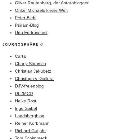
Oliver Rautenberg, der Anthroblogger
Onkel Michaels kleine Welt
Peter Biebl
Psiram-Blog
Udo Endruscheit
JOURNOSPHÄRE ©
Carta
Charly Stannies
Christian Jakubetz
Christoph v. Gallera
DJV-freienblog
DL2MCD
Heike Rost
Inge Seibel
Landsbergblog
Reiner Korbmann
Richard Gutjahr
Tom Schimmeck