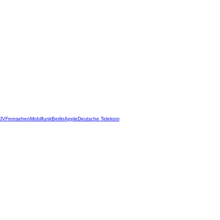
JV
Fernsehen
Mobilfunk
Berlin
Apple
Deutsche Telekom