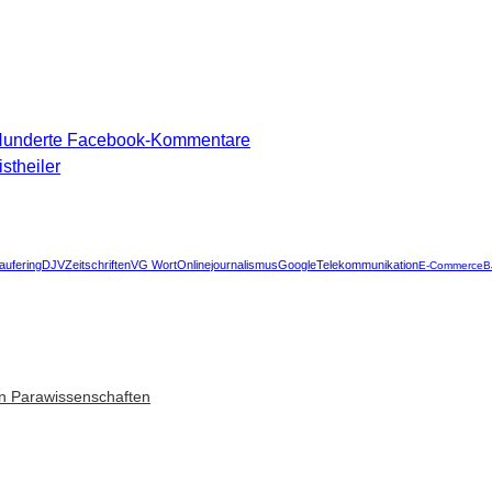
 Hunderte Facebook-Kommentare
stheiler
aufering
DJV
Zeitschriften
VG Wort
Onlinejournalismus
Google
Telekommunikation
E-Commerce
B
n Parawissenschaften