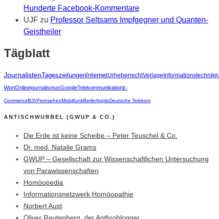
Hunderte Facebook-Kommentare
UJF
zu
Professor Seltsams Impfgegner und Quanten-
Geistheiler
Tägblatt
Journalisten
Tageszeitungen
Internet
Urheberrecht
Verlage
Informationstechnik
K
Wort
Onlinejournalismus
Google
Telekommunikation
E-
Commerce
BJV
Fernsehen
Mobilfunk
Berlin
Apple
Deutsche Telekom
ANTISCHWURBEL (GWUP & CO.)
Die Erde ist keine Scheibe – Peter Teuschel & Co.
Dr. med. Natalie Grams
GWUP – Gesellschaft zur Wissenschaftlichen Untersuchung
von Parawissenschaften
Homöopedia
Informationsnetzwerk Homöopathie
Norbert Aust
Oliver Rautenberg, der Anthroblogger