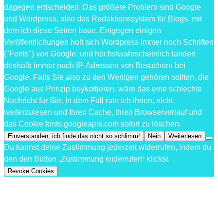
dagegen entscheiden. Das größere Problem sind Google
und Wordpress, also das Redaktionssystem für Blogs, mit
dem ich diese Seiten baue. Entgegen einigen
Veröffentlichungen holt sich Wordpress immer noch Schriften
("Fonts") von Google, und höchstwahrscheinlich landen
deshalb immer noch IP-Adressen von Besuchern bei
Google. Falls Sie also zu den Wenigen gehören sollten, die
Google aus Prinzip boykottieren, wäre das eine schlechte
Nachricht für Sie. In dem Fall rate ich Ihnen, nicht
weiterzulesen und Ihren Cache, Ihren Browserverlauf und
das Cookie fonts.googleapis.com sofort zu löschen.
Einverstanden, ich finde das nicht so schlimm!
Nein
Weiterlesen
Du kannst deine Zustimmung jederzeit widerrufen, indem du
den den Button „Zustimmung widerrufen“ klickst.
Revoke Cookies