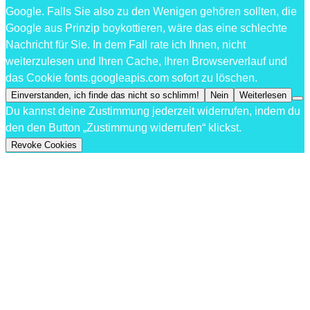
Google. Falls Sie also zu den Wenigen gehören sollten, die
Google aus Prinzip boykottieren, wäre das eine schlechte
Nachricht für Sie. In dem Fall rate ich Ihnen, nicht
weiterzulesen und Ihren Cache, Ihren Browserverlauf und
das Cookie fonts.googleapis.com sofort zu löschen.
Einverstanden, ich finde das nicht so schlimm!
Nein
Weiterlesen
Du kannst deine Zustimmung jederzeit widerrufen, indem du
den den Button „Zustimmung widerrufen“ klickst.
Revoke Cookies