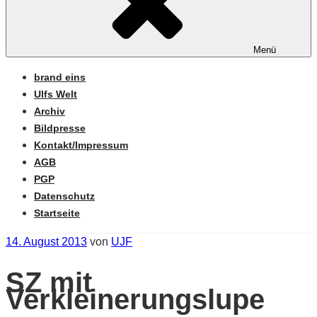
Menü
brand eins
Ulfs Welt
Archiv
Bildpresse
Kontakt/Impressum
AGB
PGP
Datenschutz
Startseite
Veröffentlicht
14. August 2013
von
UJF
am
SZ mit
Verkleinerungslupe