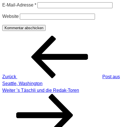
E-Mail-Adresse
*
Website
Beitragsnavigation
Vorheriger
Beitrag
Zurück
Post aus
Seattle, Washington
Nächster
Weiter
’s Täschli und die Redak-Toren
Beitrag