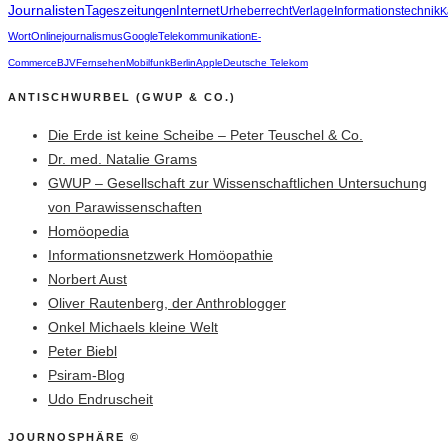
Journalisten
Tageszeitungen
Internet
Urheberrecht
Verlage
Informationstechnik
K
Wort
Onlinejournalismus
Google
Telekommunikation
E-
Commerce
BJV
Fernsehen
Mobilfunk
Berlin
Apple
Deutsche Telekom
ANTISCHWURBEL (GWUP & CO.)
Die Erde ist keine Scheibe – Peter Teuschel & Co.
Dr. med. Natalie Grams
GWUP – Gesellschaft zur Wissenschaftlichen Untersuchung
von Parawissenschaften
Homöopedia
Informationsnetzwerk Homöopathie
Norbert Aust
Oliver Rautenberg, der Anthroblogger
Onkel Michaels kleine Welt
Peter Biebl
Psiram-Blog
Udo Endruscheit
JOURNOSPHÄRE ©