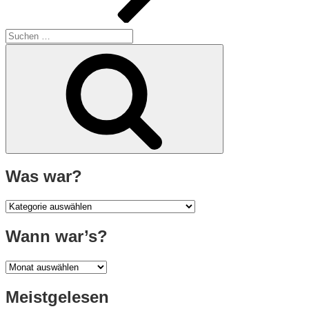
Suche
nach:
Suchen
Was war?
Was
war?
Wann war’s?
Wann
war’s?
Meistgelesen