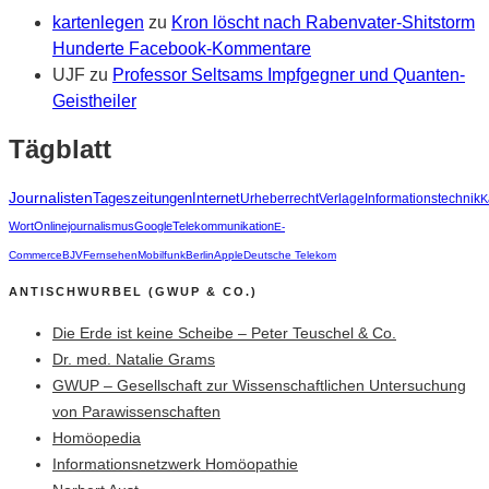
kartenlegen
zu
Kron löscht nach Rabenvater-Shitstorm
Hunderte Facebook-Kommentare
UJF
zu
Professor Seltsams Impfgegner und Quanten-
Geistheiler
Tägblatt
Journalisten
Tageszeitungen
Internet
Urheberrecht
Verlage
Informationstechnik
K
Wort
Onlinejournalismus
Google
Telekommunikation
E-
Commerce
BJV
Fernsehen
Mobilfunk
Berlin
Apple
Deutsche Telekom
ANTISCHWURBEL (GWUP & CO.)
Die Erde ist keine Scheibe – Peter Teuschel & Co.
Dr. med. Natalie Grams
GWUP – Gesellschaft zur Wissenschaftlichen Untersuchung
von Parawissenschaften
Homöopedia
Informationsnetzwerk Homöopathie