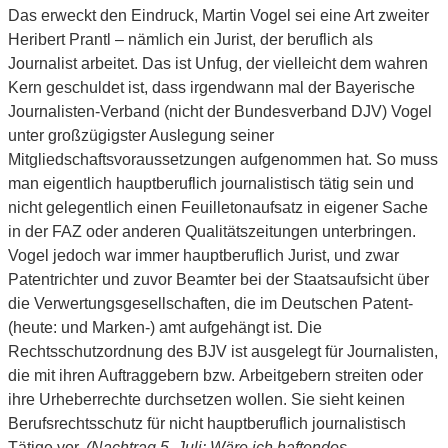
Das erweckt den Eindruck, Martin Vogel sei eine Art zweiter
Heribert Prantl – nämlich ein Jurist, der beruflich als
Journalist arbeitet. Das ist Unfug, der vielleicht dem wahren
Kern geschuldet ist, dass irgendwann mal der Bayerische
Journalisten-Verband (nicht der Bundesverband DJV) Vogel
unter großzügigster Auslegung seiner
Mitgliedschaftsvoraussetzungen aufgenommen hat. So muss
man eigentlich hauptberuflich journalistisch tätig sein und
nicht gelegentlich einen Feuilletonaufsatz in eigener Sache
in der FAZ oder anderen Qualitätszeitungen unterbringen.
Vogel jedoch war immer hauptberuflich Jurist, und zwar
Patentrichter und zuvor Beamter bei der Staatsaufsicht über
die Verwertungsgesellschaften, die im Deutschen Patent-
(heute: und Marken-) amt aufgehängt ist. Die
Rechtsschutzordnung des BJV ist ausgelegt für Journalisten,
die mit ihren Auftraggebern bzw. Arbeitgebern streiten oder
ihre Urheberrechte durchsetzen wollen. Sie sieht keinen
Berufsrechtsschutz für nicht hauptberuflich journalistisch
Tätige vor.
(Nachtrag 5. Juli: Wäre ich haftendes