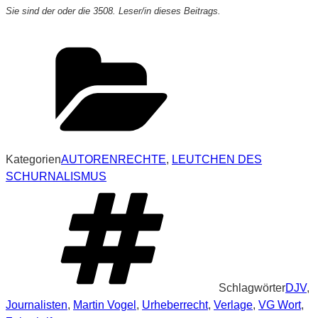
Sie sind der oder die 3508. Leser/in dieses Beitrags.
Kategorien
AUTORENRECHTE
,
LEUTCHEN DES
SCHURNALISMUS
Schlagwörter
DJV
,
Journalisten
,
Martin Vogel
,
Urheberrecht
,
Verlage
,
VG Wort
,