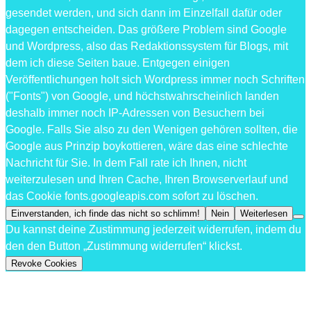
gesendet werden, und sich dann im Einzelfall dafür oder
dagegen entscheiden. Das größere Problem sind Google
und Wordpress, also das Redaktionssystem für Blogs, mit
dem ich diese Seiten baue. Entgegen einigen
Veröffentlichungen holt sich Wordpress immer noch Schriften
("Fonts") von Google, und höchstwahrscheinlich landen
deshalb immer noch IP-Adressen von Besuchern bei
Google. Falls Sie also zu den Wenigen gehören sollten, die
Google aus Prinzip boykottieren, wäre das eine schlechte
Nachricht für Sie. In dem Fall rate ich Ihnen, nicht
weiterzulesen und Ihren Cache, Ihren Browserverlauf und
das Cookie fonts.googleapis.com sofort zu löschen.
Einverstanden, ich finde das nicht so schlimm!
Nein
Weiterlesen
Du kannst deine Zustimmung jederzeit widerrufen, indem du
den den Button „Zustimmung widerrufen“ klickst.
Revoke Cookies