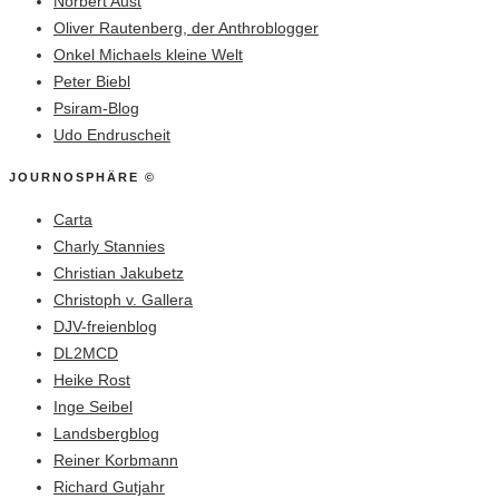
Norbert Aust
Oliver Rautenberg, der Anthroblogger
Onkel Michaels kleine Welt
Peter Biebl
Psiram-Blog
Udo Endruscheit
JOURNOSPHÄRE ©
Carta
Charly Stannies
Christian Jakubetz
Christoph v. Gallera
DJV-freienblog
DL2MCD
Heike Rost
Inge Seibel
Landsbergblog
Reiner Korbmann
Richard Gutjahr