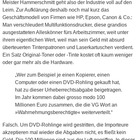
Meister Hammerschmitt geht also der Industrie voll auf den
Leim. Zur Aufklärung deshalb noch mal kurz das
Geschäftsmodell von Firmen wie HP, Epson, Canon & Co.:
Man verschleudert Multifunktionsdrucker, diese grandios
ausgestatteten Alleskönner fürs Arbeitszimmer, weit unter
ihrem eigentlichen Wert, weil man sein Geld mit absurd
überteuerten Tintenpatronen und Laserkartuschen verdient.
Ein Satz Original-Toner oder -Tinte kostet oft kaum weniger
oder gar mehr als die Hardware.
„Wer zum Beispiel je einen Kopierer, einen
Computer oder einen DVD-Rohling gekauft hat,
hat zu dieser Urheberrechtsabgabe beigetragen.
Im Jahr kommen dabei grosso modo 100
Millionen Euro zusammen, die die VG Wort an
»Wahrnehmungsberechtigte« weiterverteilt.“
Falsch. Um DVD-Rohlinge wird gestritten, die Importeure
akzeptieren mal wieder die Abgaben nicht, es fließt kein
Geld. Die 100 Millionen sind aus der Luft gegriffen. In dieser