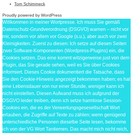
Tom Schimmeck
Proudly powered by WordPress
Willkommen in meiner Wortpresse. Ich muss Sie gemäß
Datenschutz-Grundverordnung (DSGVO) warnen – nicht vor
mir, sondern vor allem vor Google (s.u.), aber auch vor zwei
Kleinigkeiten. Zuerst zu diesen: Ich setze auf diesen Seiten
zwei Software-Komponenten (Wordpress-Plugins) ein, die
Cookies setzen. Das eine kommt witzigerweise just von dem
Plugin, das Sie gerade sehen, weil es Sie über Cookies
informiert. Dieses Cookie dokumentiert die Tatsache, dass
Sie den Cookie-Hinweis angezeigt bekommen haben; es hat
eine Lebensdauer von nur einer Stunde, weniger kann ich
nicht einstellen. Diesen Aufwand muss ich aufgrund der
DSGVO leider treiben, denn ich setze harmlose Session-
Cookies ein, die es der Verwertungsgesesellschaft Wort
erlauben, die Zugriffe auf Texte zu zählen; wenn genügend
unterschiedliche Personen dieselbe Seite lesen, bekomme
ich von der VG Wort Tantiemen. Das macht mich nicht reich,