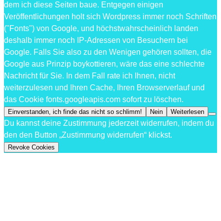
dem ich diese Seiten baue. Entgegen einigen
Veröffentlichungen holt sich Wordpress immer noch Schriften
("Fonts") von Google, und höchstwahrscheinlich landen
deshalb immer noch IP-Adressen von Besuchern bei
Google. Falls Sie also zu den Wenigen gehören sollten, die
Google aus Prinzip boykottieren, wäre das eine schlechte
Nachricht für Sie. In dem Fall rate ich Ihnen, nicht
weiterzulesen und Ihren Cache, Ihren Browserverlauf und
das Cookie fonts.googleapis.com sofort zu löschen.
Einverstanden, ich finde das nicht so schlimm!
Nein
Weiterlesen
Du kannst deine Zustimmung jederzeit widerrufen, indem du
den den Button „Zustimmung widerrufen“ klickst.
Revoke Cookies