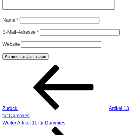
Name
*
E-Mail-Adresse
*
Website
Beitragsnavigation
Vorheriger
Beitrag
Zurück
Artikel 13
für Dummies
Nächster
Weiter
Artikel 11 für Dummies
Beitrag