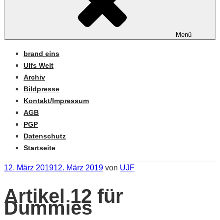
Menü
brand eins
Ulfs Welt
Archiv
Bildpresse
Kontakt/Impressum
AGB
PGP
Datenschutz
Startseite
Veröffentlicht
12. März 2019
12. März 2019
von
UJF
am
Artikel 12 für
Dummies