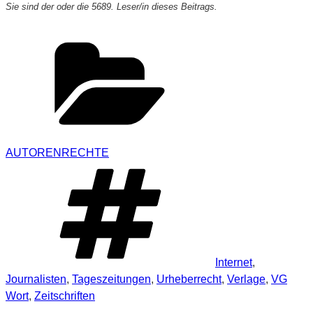
Sie sind der oder die 5689. Leser/in dieses Beitrags.
Kategorien
AUTORENRECHTE
Schlagwörter
Internet
,
Journalisten
,
Tageszeitungen
,
Urheberrecht
,
Verlage
,
VG
Wort
,
Zeitschriften