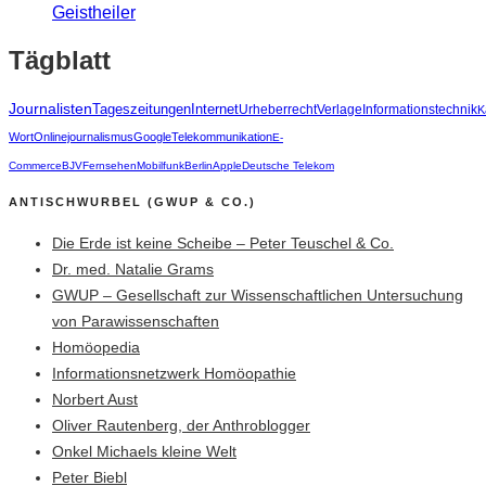
Geistheiler
Tägblatt
Journalisten
Tageszeitungen
Internet
Urheberrecht
Verlage
Informationstechnik
K
Wort
Onlinejournalismus
Google
Telekommunikation
E-
Commerce
BJV
Fernsehen
Mobilfunk
Berlin
Apple
Deutsche Telekom
ANTISCHWURBEL (GWUP & CO.)
Die Erde ist keine Scheibe – Peter Teuschel & Co.
Dr. med. Natalie Grams
GWUP – Gesellschaft zur Wissenschaftlichen Untersuchung
von Parawissenschaften
Homöopedia
Informationsnetzwerk Homöopathie
Norbert Aust
Oliver Rautenberg, der Anthroblogger
Onkel Michaels kleine Welt
Peter Biebl