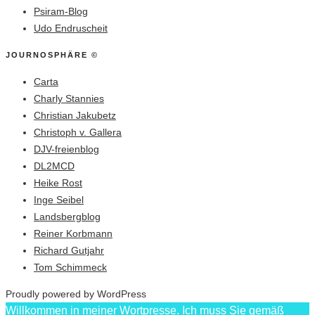
Psiram-Blog
Udo Endruscheit
JOURNOSPHÄRE ©
Carta
Charly Stannies
Christian Jakubetz
Christoph v. Gallera
DJV-freienblog
DL2MCD
Heike Rost
Inge Seibel
Landsbergblog
Reiner Korbmann
Richard Gutjahr
Tom Schimmeck
Proudly powered by WordPress
Willkommen in meiner Wortpresse. Ich muss Sie gemäß