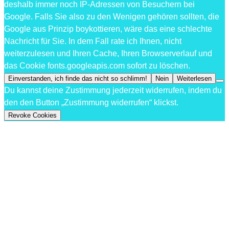
deshalb immer noch IP-Adressen von Besuchern bei
Google. Falls Sie also zu den Wenigen gehören sollten, die
Google aus Prinzip boykottieren, wäre das eine schlechte
Nachricht für Sie. In dem Fall rate ich Ihnen, nicht
weiterzulesen und Ihren Cache, Ihren Browserverlauf und
das Cookie fonts.googleapis.com sofort zu löschen.
Einverstanden, ich finde das nicht so schlimm!
Nein
Weiterlesen
Du kannst deine Zustimmung jederzeit widerrufen, indem du
den den Button „Zustimmung widerrufen“ klickst.
Revoke Cookies