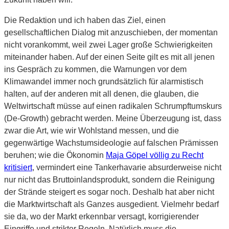
Die Redaktion und ich haben das Ziel, einen
gesellschaftlichen Dialog mit anzuschieben, der momentan
nicht vorankommt, weil zwei Lager große Schwierigkeiten
miteinander haben. Auf der einen Seite gilt es mit all jenen
ins Gespräch zu kommen, die Warnungen vor dem
Klimawandel immer noch grundsätzlich für alarmistisch
halten, auf der anderen mit all denen, die glauben, die
Weltwirtschaft müsse auf einen radikalen Schrumpftumskurs
(De-Growth) gebracht werden. Meine Überzeugung ist, dass
zwar die Art, wie wir Wohlstand messen, und die
gegenwärtige Wachstumsideologie auf falschen Prämissen
beruhen;
wie die Ökonomin
Maja Göpel völlig zu Recht
kritisiert
, vermindert eine Tankerhavarie absurderweise nicht
nur nicht das Bruttoinlandsprodukt, sondern die Reinigung
der Strände steigert es sogar noch. Deshalb hat aber nicht
die Marktwirtschaft als Ganzes ausgedient. Vielmehr bedarf
sie da, wo der Markt erkennbar versagt, korrigierender
Eingriffe und strikter Regeln. Natürlich muss die