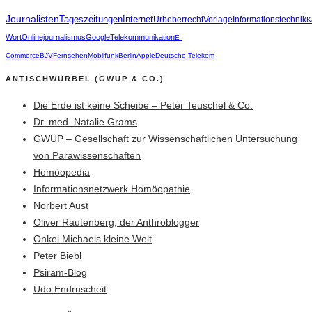
Journalisten
Tageszeitungen
Internet
Urheberrecht
Verlage
Informationstechnik
K
Wort
Onlinejournalismus
Google
Telekommunikation
E-
Commerce
BJV
Fernsehen
Mobilfunk
Berlin
Apple
Deutsche Telekom
ANTISCHWURBEL (GWUP & CO.)
Die Erde ist keine Scheibe – Peter Teuschel & Co.
Dr. med. Natalie Grams
GWUP – Gesellschaft zur Wissenschaftlichen Untersuchung
von Parawissenschaften
Homöopedia
Informationsnetzwerk Homöopathie
Norbert Aust
Oliver Rautenberg, der Anthroblogger
Onkel Michaels kleine Welt
Peter Biebl
Psiram-Blog
Udo Endruscheit