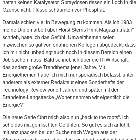
hatten keinen Katalysator, Spraydosen rissen ein Loch in die
Ozonschicht, Flüsse schäumten vor Phosphat.
Damals schien viel in Bewegung zu kommen. Als ich 1983
meine Diplomarbeit über Horst Sterns Print-Magazin „natur“
schrieb, hatte ich das Gefühl, Umweltthemen seien
inzwischen so gut von erfahrenen Kollegen abgedeckt, dass
ich mir nicht unbedingt auch noch in diesem Bereich einen
Job suchen muss. Bald schrieb ich über die IT-Wirtschaft,
das andere große Trendthema jener Jahre. Mit
Energiethemen habe ich mich nur sporadisch befasst, unter
anderem als externer Redakteur eines Sonderhefts der
Technology Review vor elf Jahren und später mit der
Brandeins-Langstrecke „Woher nehmen wir eigentlich die
Energie?“.
Die neue Serie führt mich also nun „back to the roots“. Ich
sehe das mit gemischten Gefühlen. So gut es sich anfühlt,
mit anzupacken bei der Suche nach Wegen aus der
Klimakrise, so traurig ist es, dass es überhaupt noch nötig ist,