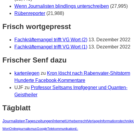
Wenn Journalisten blindlings unterschreiben
(27,995)
Rübenreporter
(21,988)
Frisch wortgepresst
Fachkräftemangel trifft VG Wort (2)
13. Dezember 2022
Fachkräftemangel trifft VG Wort (1)
13. Dezember 2022
Frischer Senf dazu
kartenlegen
zu
Kron löscht nach Rabenvater-Shitstorm
Hunderte Facebook-Kommentare
UJF
zu
Professor Seltsams Impfgegner und Quanten-
Geistheiler
Tägblatt
Journalisten
Tageszeitungen
Internet
Urheberrecht
Verlage
Informationstechnik
K
Wort
Onlinejournalismus
Google
Telekommunikation
E-