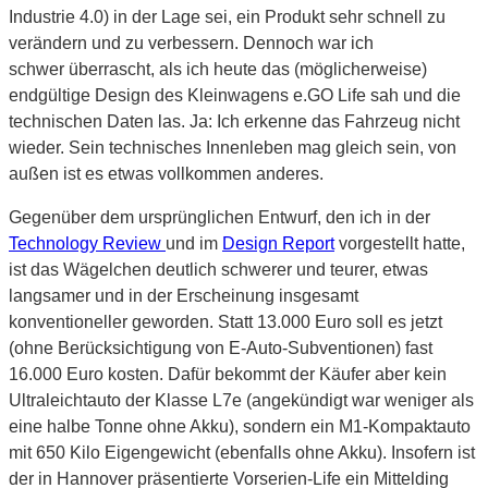
Industrie 4.0) in der Lage sei, ein Produkt sehr schnell zu
verändern und zu verbessern. Dennoch war ich
schwer überrascht, als ich heute das (möglicherweise)
endgültige Design des Kleinwagens e.GO Life sah und die
technischen Daten las. Ja: Ich erkenne das Fahrzeug nicht
wieder. Sein technisches Innenleben mag gleich sein, von
außen ist es etwas vollkommen anderes.
Gegenüber dem ursprünglichen Entwurf, den ich in der
Technology Review
und im
Design Report
vorgestellt hatte,
ist das Wägelchen deutlich schwerer und teurer, etwas
langsamer und in der Erscheinung insgesamt
konventioneller geworden. Statt 13.000 Euro soll es jetzt
(ohne Berücksichtigung von E-Auto-Subventionen) fast
16.000 Euro kosten. Dafür bekommt der Käufer aber kein
Ultraleichtauto der Klasse L7e (angekündigt war weniger als
eine halbe Tonne ohne Akku), sondern ein M1-Kompaktauto
mit 650 Kilo Eigengewicht (ebenfalls ohne Akku). Insofern ist
der in Hannover präsentierte Vorserien-Life ein Mittelding