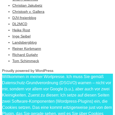
Christian Jakubetz
Christoph v. Gallera
DJV-freienblog
DL2MCD
Heike Rost
Inge Seibel
Landsbergblog
Reiner Korbmann
Richard Gutjahr
Tom Schimmeck
Proudly powered by WordPress
Willkommen in meiner Wortpresse. Ich muss Sie gemäß
Datenschutz-Grundverordnung (DSGVO) warnen – nicht vor
mir, sondern vor allem vor Google (s.u.), aber auch vor zwei
Kleinigkeiten. Zuerst zu diesen: Ich setze auf diesen Seiten
zwei Software-Komponenten (Wordpress-Plugins) ein, die
Cookies setzen. Das eine kommt witzigerweise just von dem
Plugin, das Sie gerade sehen, weil es Sie über Cookies