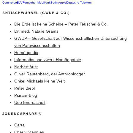
Commerce
BJV
Fernsehen
Mobilfunk
Berlin
Apple
Deutsche Telekom
ANTISCHWURBEL (GWUP & CO.)
Die Erde ist keine Scheibe – Peter Teuschel & Co.
Dr. med. Natalie Grams
GWUP – Gesellschaft zur Wissenschaftlichen Untersuchung
von Parawissenschaften
Homöopedia
Informationsnetzwerk Homöopathie
Norbert Aust
Oliver Rautenberg, der Anthroblogger
Onkel Michaels kleine Welt
Peter Biebl
Psiram-Blog
Udo Endruscheit
JOURNOSPHÄRE ©
Carta
Charly Stannies