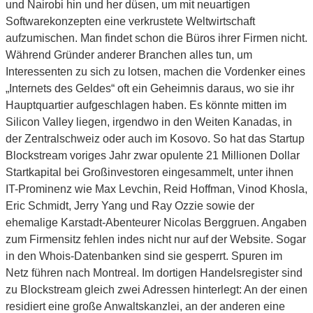
und Nairobi hin und her düsen, um mit neuartigen
Softwarekonzepten eine verkrustete Weltwirtschaft
aufzumischen. Man findet schon die Büros ihrer Firmen nicht.
Während Gründer anderer Branchen alles tun, um
Interessenten zu sich zu lotsen, machen die Vordenker eines
„Internets des Geldes“ oft ein Geheimnis daraus, wo sie ihr
Hauptquartier aufgeschlagen haben. Es könnte mitten im
Silicon Valley liegen, irgendwo in den Weiten Kanadas, in
der Zentralschweiz oder auch im Kosovo. So hat das Startup
Blockstream voriges Jahr zwar opulente 21 Millionen Dollar
Startkapital bei Großinvestoren eingesammelt, unter ihnen
IT-Prominenz wie Max Levchin, Reid Hoffman, Vinod Khosla,
Eric Schmidt, Jerry Yang und Ray Ozzie sowie der
ehemalige Karstadt-Abenteurer Nicolas Berggruen. Angaben
zum Firmensitz fehlen indes nicht nur auf der Website. Sogar
in den Whois-Datenbanken sind sie gesperrt. Spuren im
Netz führen nach Montreal. Im dortigen Handelsregister sind
zu Blockstream gleich zwei Adressen hinterlegt: An der einen
residiert eine große Anwaltskanzlei, an der anderen eine