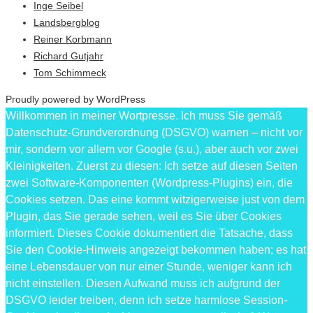
Inge Seibel
Landsbergblog
Reiner Korbmann
Richard Gutjahr
Tom Schimmeck
Proudly powered by WordPress
Willkommen in meiner Wortpresse. Ich muss Sie gemäß
Datenschutz-Grundverordnung (DSGVO) warnen – nicht vor
mir, sondern vor allem vor Google (s.u.), aber auch vor zwei
Kleinigkeiten. Zuerst zu diesen: Ich setze auf diesen Seiten
zwei Software-Komponenten (Wordpress-Plugins) ein, die
Cookies setzen. Das eine kommt witzigerweise just von dem
Plugin, das Sie gerade sehen, weil es Sie über Cookies
informiert. Dieses Cookie dokumentiert die Tatsache, dass
Sie den Cookie-Hinweis angezeigt bekommen haben; es hat
eine Lebensdauer von nur einer Stunde, weniger kann ich
nicht einstellen. Diesen Aufwand muss ich aufgrund der
DSGVO leider treiben, denn ich setze harmlose Session-