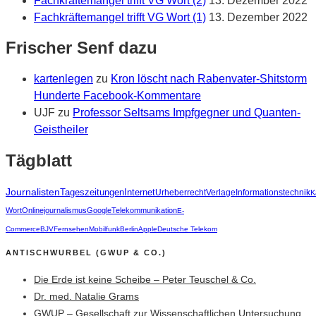
Fachkräftemangel trifft VG Wort (2)
13. Dezember 2022
Fachkräftemangel trifft VG Wort (1)
13. Dezember 2022
Frischer Senf dazu
kartenlegen
zu
Kron löscht nach Rabenvater-Shitstorm
Hunderte Facebook-Kommentare
UJF
zu
Professor Seltsams Impfgegner und Quanten-
Geistheiler
Tägblatt
Journalisten
Tageszeitungen
Internet
Urheberrecht
Verlage
Informationstechnik
K
Wort
Onlinejournalismus
Google
Telekommunikation
E-
Commerce
BJV
Fernsehen
Mobilfunk
Berlin
Apple
Deutsche Telekom
ANTISCHWURBEL (GWUP & CO.)
Die Erde ist keine Scheibe – Peter Teuschel & Co.
Dr. med. Natalie Grams
GWUP – Gesellschaft zur Wissenschaftlichen Untersuchung