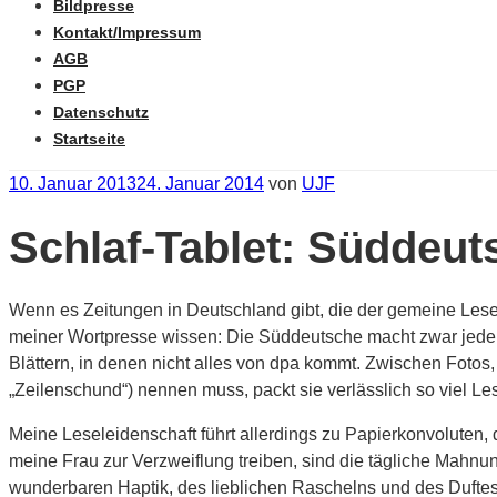
Bildpresse
Kontakt/Impressum
AGB
PGP
Datenschutz
Startseite
Veröffentlicht
10. Januar 2013
24. Januar 2014
von
UJF
am
Schlaf-Tablet: Süddeu
Wenn es Zeitungen in Deutschland gibt, die der gemeine Lese
meiner Wortpresse wissen: Die Süddeutsche macht zwar jede Me
Blättern, in denen nicht alles von dpa kommt. Zwischen Fotos, 
„Zeilenschund“) nennen muss, packt sie verlässlich so viel L
Meine Leseleidenschaft führt allerdings zu Papierkonvoluten, 
meine Frau zur Verzweiflung treiben, sind die tägliche Mahnun
wunderbaren Haptik, des lieblichen Raschelns und des Dufte