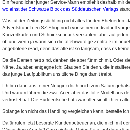
Ein freundlicher junger Service-Mann empfiehlt deshalb mir 
wo einst der Schwarze Block des Süddeutschen Verlags
stand
Was tut der Zeitungssüchtling nicht alles für den Ehefrieden
Adventstrubel den SZ-Shop noch vor seinem individuell vorge
Konzertkarten und Schnickschnack verkaufen, aber auf jeden 
ob und wenn ja wann sich die altehrwürdige Zentrale im neuehr
angebotene iPad, denn das alte ist so langsam, dass es keine
Da die Damen nett sind, denken sie aber für mich mit. Oder s
Nähe. Ja, aber, entgegne ich: Glauben Sie denn, die installier
das junge Laufpublikum unsittliche Dinge damit treibt.
Ich bin dann aus reiner Neugier doch noch zum Saturn gehats
Und warum führen die zwar Acer, aber das tolle Modell aus der S
vertröstet hat. Die Süddeutsche hat zwar offensichtlich ein a
Solange ich nicht das Handling vergleichen kann, bestelle ich
Dafür rufen jetzt besorgte Kundenbetreuer an, die mich mit der
Wieso diese Anrufe? Ganz einfach: Meine Frau, auf deren Name