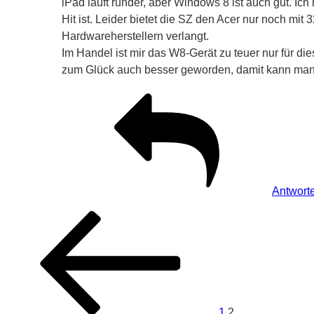
iPad läuft runder, aber Windows 8 ist auch gut. 
Hit ist. Leider bietet die SZ den Acer nur noch mit
Hardwareherstellern verlangt.
Im Handel ist mir das W8-Gerät zu teuer nur für di
zum Glück auch besser geworden, damit kann man s
Antwort
Seitennummerierung
Zurück
der
Kommentare
1
2