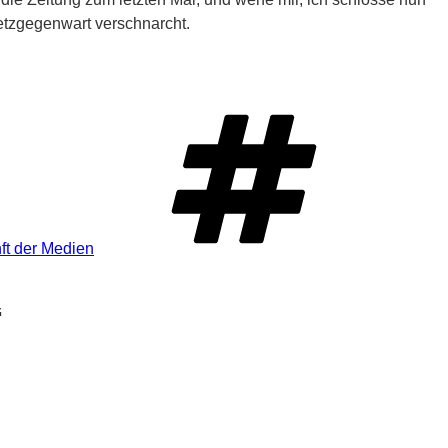
Netzgegenwart verschnarcht.
Schlagw
ft der Medien
“