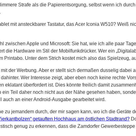
limmere Strafe als die Papierentsorgung, selbst wenn ich dur
.
ablet mit ansteckbarer Tastatur, das Acer Iconia W510? Weiß n
l zwischen Apple und Microsoft: Sie hat, wie ich alle paar T
t die Hardware im Stil der Mobilfunkdrücker. Wer ein „Digitalab
m Printabo. Unter dem Strich kostet mich also das Spielzeug, au
er mit der Werbung. Aber er stellt sich dermaßen dusselig dabe
ahinter. Wer Interesse zeigt, aber eben noch keine rechte Vors
 eklatant überfordert ist. Dies könnte freilich damit zusammenh
 so ein Teil daher noch nicht aus der Nähe gesehen haben, sonde
ll auch an einer Android-Ausgabe gearbeitet wird.
tline zu jemandem durch, der mir sagen kann, wo ich die Geräte
ierkantbolzen“ getauften Hochhaus am östlichen Stadtrand?
Do
istisch genug zu erkennen, dass die Zamdorfer Gewerbesteppe k