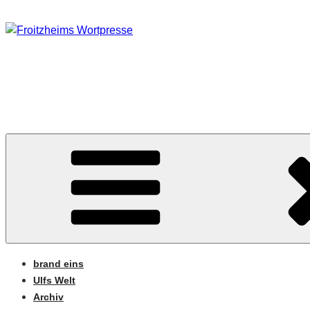
Zum
Inhalt
springen
FROITZHEIMS WORT
Journalismus unter Druck
brand eins
Ulfs Welt
Archiv