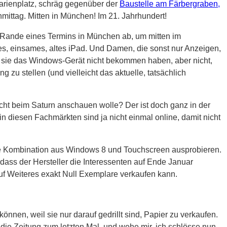
rienplatz, schräg gegenüber der
Baustelle am Färbergraben,
mittag. Mitten in München! Im 21. Jahrhundert!
m Rande eines Termins in München ab, um mitten im
es, einsames, altes iPad. Und Damen, die sonst nur Anzeigen,
s sie das Windows-Gerät nicht bekommen haben, aber nicht,
zu stellen (und vielleicht das aktuelle, tatsächlich
icht beim Saturn anschauen wolle? Der ist doch ganz in der
in diesen Fachmärkten sind ja nicht einmal online, damit nicht
die Kombination aus Windows 8 und Touchscreen ausprobieren.
, dass der Hersteller die Interessenten auf Ende Januar
 auf Weiteres exakt Null Exemplare verkaufen kann.
nnen, weil sie nur darauf gedrillt sind, Papier zu verkaufen.
die Zeitung zum letzten Mal, und wehe mir, ich schlösse nun