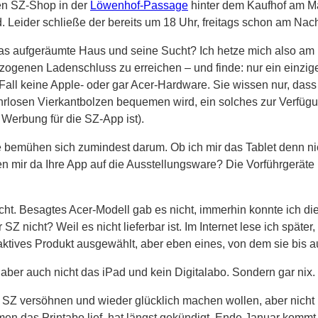
den SZ-Shop in der
Löwenhof-Passage
hinter dem Kaufhof am Ma
. Leider schließe der bereits um 18 Uhr, freitags schon am Nach
, das aufgeräumte Haus und seine Sucht? Ich hetze mich also a
zogenen Ladenschluss zu erreichen – und finde: nur ein einzig
Fall keine Apple- oder gar Acer-Hardware. Sie wissen nur, das
losen Vierkantbolzen bequemen wird, ein solches zur Verfügung 
 Werbung für die SZ-App ist).
ie bemühen sich zumindest darum. Ob ich mir das Tablet denn n
en mir da Ihre App auf die Ausstellungsware? Die Vorführgeräte 
cht. Besagtes Acer-Modell gab es nicht, immerhin konnte ich 
Z nicht? Weil es nicht lieferbar ist. Im Internet lese ich später
ttraktives Produkt ausgewählt, aber eben eines, von dem sie bis
 aber auch nicht das iPad und kein Digitalabo. Sondern gar nix.
 SZ versöhnen und wieder glücklich machen wollen, aber nicht kö
n das Printabo lief, hat längst gekündigt, Ende Januar kommt 