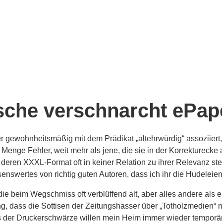
tsche verschnarcht ePa
r gewohnheitsmäßig mit dem Prädikat „altehrwürdig“ assoziiert
nge Fehler, weit mehr als jene, die sie in der Korrekturecke au
deren XXXL-Format oft in keiner Relation zu ihrer Relevanz steh
esenswertes von richtig guten Autoren, dass ich ihr die Hudele
die beim Wegschmiss oft verblüffend alt, aber alles andere als
g, dass die Sottisen der Zeitungshasser über „Totholzmedien“ nic
s der Druckerschwärze willen mein Heim immer wieder temporä