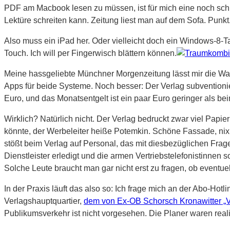
PDF am Macbook lesen zu müssen, ist für mich eine noch sch
Lektüre schreiten kann. Zeitung liest man auf dem Sofa. Punkt
Also muss ein iPad her. Oder vielleicht doch ein Windows-8-T
Touch. Ich will per Fingerwisch blättern können.
Meine hassgeliebte Münchner Morgenzeitung lässt mir die Wah
Apps für beide Systeme. Noch besser: Der Verlag subventionier
Euro, und das Monatsentgelt ist ein paar Euro geringer als bei
Wirklich? Natürlich nicht. Der Verlag bedruckt zwar viel Papi
könnte, der Werbeleiter heiße Potemkin. Schöne Fassade, nix d
stößt beim Verlag auf Personal, das mit diesbezüglichen Fragen
Dienstleister erledigt und die armen Vertriebstelefonistinnen
Solche Leute braucht man gar nicht erst zu fragen, ob eventue
In der Praxis läuft das also so: Ich frage mich an der Abo-Ho
Verlagshauptquartier,
dem von Ex-OB Schorsch Kronawitter „V
Publikumsverkehr ist nicht vorgesehen. Die Planer waren real