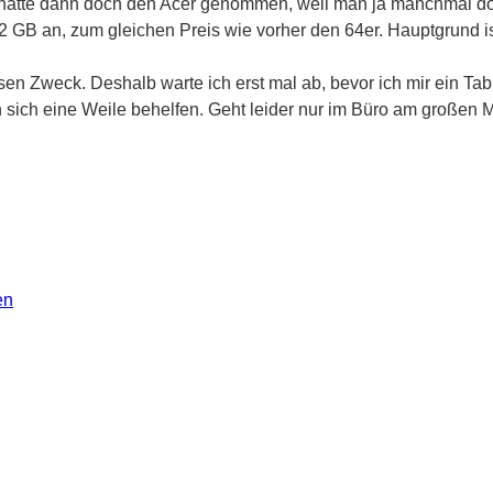
Ich hätte dann doch den Acer genommen, weil man ja manchmal 
 32 GB an, zum gleichen Preis wie vorher den 64er. Hauptgrund is
esen Zweck. Deshalb warte ich erst mal ab, bevor ich mir ein Ta
ich eine Weile behelfen. Geht leider nur im Büro am großen Mo
en