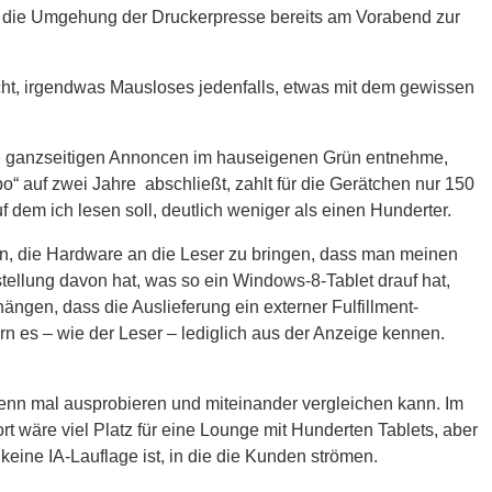
ch die Umgehung der Druckerpresse bereits am Vorabend zur
icht, irgendwas Mausloses jedenfalls, etwas mit dem gewissen
age ganzseitigen Annoncen im hauseigenen Grün entnehme,
o“ auf zwei Jahre abschließt, zahlt für die Gerätchen nur 150
f dem ich lesen soll, deutlich weniger als einen Hunderter.
i an, die Hardware an die Leser zu bringen, dass man meinen
tellung davon hat, was so ein Windows-8-Tablet drauf hat,
ängen, dass die Auslieferung ein externer Fulfillment-
rn es – wie der Leser – lediglich aus der Anzeige kennen.
 denn mal ausprobieren und miteinander vergleichen kann. Im
rt wäre viel Platz für eine Lounge mit Hunderten Tablets, aber
eine IA-Lauflage ist, in die die Kunden strömen.