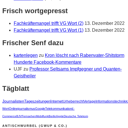
Frisch wortgepresst
Fachkräftemangel trifft VG Wort (2)
13. Dezember 2022
Fachkräftemangel trifft VG Wort (1)
13. Dezember 2022
Frischer Senf dazu
kartenlegen
zu
Kron löscht nach Rabenvater-Shitstorm
Hunderte Facebook-Kommentare
UJF
zu
Professor Seltsams Impfgegner und Quanten-
Geistheiler
Tägblatt
Journalisten
Tageszeitungen
Internet
Urheberrecht
Verlage
Informationstechnik
K
Wort
Onlinejournalismus
Google
Telekommunikation
E-
Commerce
BJV
Fernsehen
Mobilfunk
Berlin
Apple
Deutsche Telekom
ANTISCHWURBEL (GWUP & CO.)