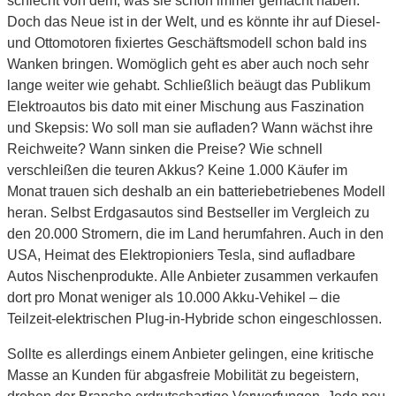
schlecht von dem, was sie schon immer gemacht haben.
Doch das Neue ist in der Welt, und es könnte ihr auf Diesel-
und Ottomotoren fixiertes Geschäftsmodell schon bald ins
Wanken bringen. Womöglich geht es aber auch noch sehr
lange weiter wie gehabt. Schließlich beäugt das Publikum
Elektroautos bis dato mit einer Mischung aus Faszination
und Skepsis: Wo soll man sie aufladen? Wann wächst ihre
Reichweite? Wann sinken die Preise? Wie schnell
verschleißen die teuren Akkus? Keine 1.000 Käufer im
Monat trauen sich deshalb an ein batteriebetriebenes Modell
heran. Selbst Erdgasautos sind Bestseller im Vergleich zu
den 20.000 Stromern, die im Land herumfahren. Auch in den
USA, Heimat des Elektropioniers Tesla, sind aufladbare
Autos Nischenprodukte. Alle Anbieter zusammen verkaufen
dort pro Monat weniger als 10.000 Akku-Vehikel – die
Teilzeit-elektrischen Plug-in-Hybride schon eingeschlossen.
Sollte es allerdings einem Anbieter gelingen, eine kritische
Masse an Kunden für abgasfreie Mobilität zu begeistern,