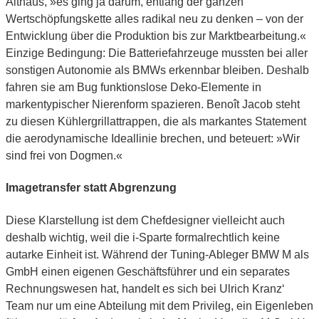
Althaus, »es ging ja darum, entlang der ganzen
Wertschöpfungskette alles radikal neu zu denken – von der
Entwicklung über die Produktion bis zur Marktbearbeitung.«
Einzige Bedingung: Die Batteriefahrzeuge mussten bei aller
sonstigen Autonomie als BMWs erkennbar bleiben. Deshalb
fahren sie am Bug funktionslose Deko-Elemente in
markentypischer Nierenform spazieren. Benoît Jacob steht
zu diesen Kühlergrillattrappen, die als markantes Statement
die aerodynamische Ideallinie brechen, und beteuert: »Wir
sind frei von Dogmen.«
Imagetransfer statt Abgrenzung
Diese KlarsteIlung ist dem Chefdesigner vielleicht auch
deshalb wichtig, weil die i-Sparte formalrechtlich keine
autarke Einheit ist. Während der Tuning-Ableger BMW M als
GmbH einen eigenen Geschäftsführer und ein separates
Rechnungswesen hat, handelt es sich bei Ulrich Kranz‘
Team nur um eine Abteilung mit dem Privileg, ein Eigenleben