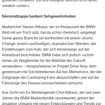
goldenen Zeitalters. Für uns Designer wird es nicht härter,
sondern cooler.«
Nierenattrappe bedient Sehgewohnheiten
Markenchef Steven Althaus, der im Restaurant der BMW-
Welt mit am Tisch sitzt, hat da schon rhetorisch vorgelegt:
Seine ganze Branche sei konfrontiert mit einem »Iconic
Change, einem nachhaltigen, dramatischen Wandel« der
Einstellungen zum Auto, der sich keineswegs auf die
Antriebsart beschränke. BMW habe sich jedoch »schon
immer als Wegbereiter für die Mobilität der Zukunft
verstanden« – beispielsweise im Projekt Drive Now, dem
gemeinsam mit Sixt betriebenen Ad-hoc-Mietservice, der die
Zielgruppe der Carsharing-Fans abzuschöpfen und auf die
Fahrzeuge des Hauses einzuschwören versucht.
Aus Sicht von Ex-Werbeagentur-Chef Althaus, der seit zwei
Jahren die BMW-Markenfamilie verantwortet, gehört der
proaktive Umgang mit neuen Entwicklungen und Trends zur