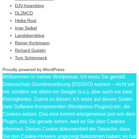
DJV-freienblog
DL2MCD
Heike Rost
Inge Seibel
Landsbergblog
Reiner Korbmann
Richard Gutjahr
Tom Schimmeck
Proudly powered by WordPress
Willkommen in meiner Wortpresse. Ich muss Sie gemäß
Datenschutz-Grundverordnung (DSGVO) warnen – nicht vor
mir, sondern vor allem vor Google (s.u.), aber auch vor zwei
Kleinigkeiten. Zuerst zu diesen: Ich setze auf diesen Seiten
zwei Software-Komponenten (Wordpress-Plugins) ein, die
Cookies setzen. Das eine kommt witzigerweise just von dem
Plugin, das Sie gerade sehen, weil es Sie über Cookies
informiert. Dieses Cookie dokumentiert die Tatsache, dass
Sie den Cookie-Hinweis angezeigt bekommen haben; es hat