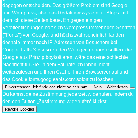
dagegen entscheiden. Das größere Problem sind Google
und Wordpress, also das Redaktionssystem für Blogs, mit
dem ich diese Seiten baue. Entgegen einigen
Veröffentlichungen holt sich Wordpress immer noch Schriften
("Fonts") von Google, und höchstwahrscheinlich landen
deshalb immer noch IP-Adressen von Besuchern bei
Google. Falls Sie also zu den Wenigen gehören sollten, die
Google aus Prinzip boykottieren, wäre das eine schlechte
Nachricht für Sie. In dem Fall rate ich Ihnen, nicht
weiterzulesen und Ihren Cache, Ihren Browserverlauf und
das Cookie fonts.googleapis.com sofort zu löschen.
Einverstanden, ich finde das nicht so schlimm!
Nein
Weiterlesen
Du kannst deine Zustimmung jederzeit widerrufen, indem du
den den Button „Zustimmung widerrufen“ klickst.
Revoke Cookies