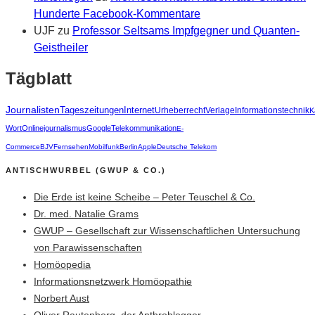
Hunderte Facebook-Kommentare
UJF
zu
Professor Seltsams Impfgegner und Quanten-
Geistheiler
Tägblatt
Journalisten
Tageszeitungen
Internet
Urheberrecht
Verlage
Informationstechnik
K
Wort
Onlinejournalismus
Google
Telekommunikation
E-
Commerce
BJV
Fernsehen
Mobilfunk
Berlin
Apple
Deutsche Telekom
ANTISCHWURBEL (GWUP & CO.)
Die Erde ist keine Scheibe – Peter Teuschel & Co.
Dr. med. Natalie Grams
GWUP – Gesellschaft zur Wissenschaftlichen Untersuchung
von Parawissenschaften
Homöopedia
Informationsnetzwerk Homöopathie
Norbert Aust
Oliver Rautenberg, der Anthroblogger