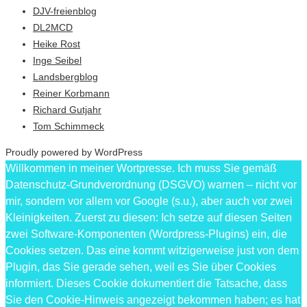
DJV-freienblog
DL2MCD
Heike Rost
Inge Seibel
Landsbergblog
Reiner Korbmann
Richard Gutjahr
Tom Schimmeck
Proudly powered by WordPress
Willkommen in meiner Wortpresse. Ich muss Sie gemäß
Datenschutz-Grundverordnung (DSGVO) warnen – nicht vor
mir, sondern vor allem vor Google (s.u.), aber auch vor zwei
Kleinigkeiten. Zuerst zu diesen: Ich setze auf diesen Seiten
zwei Software-Komponenten (Wordpress-Plugins) ein, die
Cookies setzen. Das eine kommt witzigerweise just von dem
Plugin, das Sie gerade sehen, weil es Sie über Cookies
informiert. Dieses Cookie dokumentiert die Tatsache, dass
Sie den Cookie-Hinweis angezeigt bekommen haben; es hat