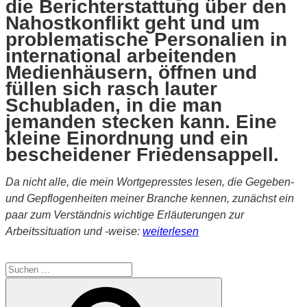
die Berichterstattung über den
Nahostkonflikt geht und um
problematische Personalien in
international arbeitenden
Medienhäusern, öffnen und
füllen sich rasch lauter
Schubladen, in die man
jemanden stecken kann. Eine
kleine Einordnung und ein
bescheidener Friedensappell.
Da nicht alle, die mein Wortgepresstes lesen, die Gegeben-
und Gepflogenheiten meiner Branche kennen, zunächst ein
paar zum Verständnis wichtige Erläuterungen zur
„Wenn
Arbeitssituation und -weise:
weiterlesen
Journalisten
sich
Suche
streiten“
nach:
Suchen