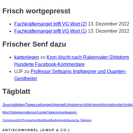
Frisch wortgepresst
Fachkräftemangel trifft VG Wort (2)
13. Dezember 2022
Fachkräftemangel trifft VG Wort (1)
13. Dezember 2022
Frischer Senf dazu
kartenlegen
zu
Kron löscht nach Rabenvater-Shitstorm
Hunderte Facebook-Kommentare
UJF
zu
Professor Seltsams Impfgegner und Quanten-
Geistheiler
Tägblatt
Journalisten
Tageszeitungen
Internet
Urheberrecht
Verlage
Informationstechnik
K
Wort
Onlinejournalismus
Google
Telekommunikation
E-
Commerce
BJV
Fernsehen
Mobilfunk
Berlin
Apple
Deutsche Telekom
ANTISCHWURBEL (GWUP & CO.)