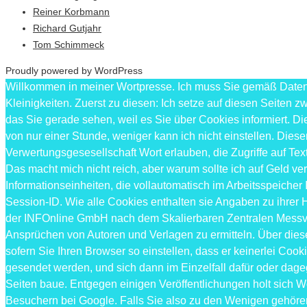
Reiner Korbmann
Richard Gutjahr
Tom Schimmeck
Proudly powered by WordPress
Willkommen in meiner Wortpresse. Ich muss Sie gemäß Datens
Kleinigkeiten. Zuerst zu diesen: Ich setze auf diesen Seiten
das Sie gerade sehen, weil es Sie über Cookies informiert.
von nur einer Stunde, weniger kann ich nicht einstellen. Die
Verwertungsgesesellschaft Wort erlauben, die Zugriffe auf T
Das macht mich nicht reich, aber warum sollte ich auf Geld v
Informationseinheiten, die vollautomatisch im Arbeitsspeicher
Session-ID. Wie alle Cookies enthalten sie Angaben zu ihrer
der INFOnline GmbH nach dem Skalierbaren Zentralen Messverf
Ansprüchen von Autoren und Verlagen zu ermitteln. Über die
sofern Sie Ihren Browser so einstellen, dass er keinerlei Cook
gesendet werden, und sich dann im Einzelfall dafür oder dag
Seiten baue. Entgegen einigen Veröffentlichungen holt sich 
Besuchern bei Google. Falls Sie also zu den Wenigen gehören so