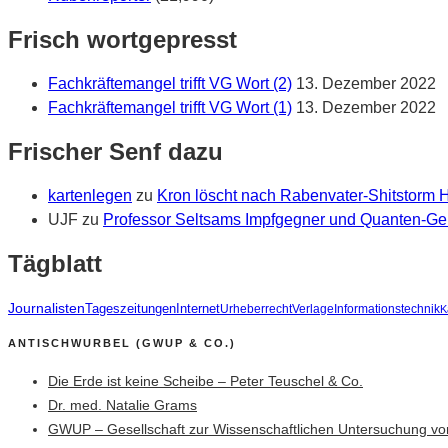
Frisch wortgepresst
Fachkräftemangel trifft VG Wort (2)
13. Dezember 2022
Fachkräftemangel trifft VG Wort (1)
13. Dezember 2022
Frischer Senf dazu
kartenlegen
zu
Kron löscht nach Rabenvater-Shitstorm
UJF
zu
Professor Seltsams Impfgegner und Quanten-Gei
Tägblatt
Journalisten
Tageszeitungen
Internet
Urheberrecht
Verlage
Informationstechnik
K
ANTISCHWURBEL (GWUP & CO.)
Die Erde ist keine Scheibe – Peter Teuschel & Co.
Dr. med. Natalie Grams
GWUP – Gesellschaft zur Wissenschaftlichen Untersuchung vo