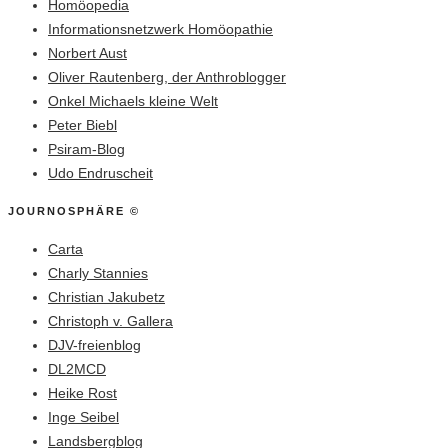
Homöopedia
Informationsnetzwerk Homöopathie
Norbert Aust
Oliver Rautenberg, der Anthroblogger
Onkel Michaels kleine Welt
Peter Biebl
Psiram-Blog
Udo Endruscheit
JOURNOSPHÄRE ©
Carta
Charly Stannies
Christian Jakubetz
Christoph v. Gallera
DJV-freienblog
DL2MCD
Heike Rost
Inge Seibel
Landsbergblog