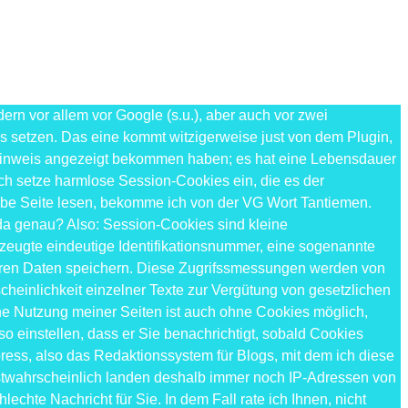
n vor allem vor Google (s.u.), aber auch vor zwei
es setzen. Das eine kommt witzigerweise just von dem Plugin,
e-Hinweis angezeigt bekommen haben; es hat eine Lebensdauer
ch setze harmlose Session-Cookies ein, die es der
elbe Seite lesen, bekomme ich von der VG Wort Tantiemen.
 da genau? Also: Session-Cookies sind kleine
erzeugte eindeutige Identifikationsnummer, eine sogenannte
deren Daten speichern. Diese Zugrifssmessungen werden von
einlichkeit einzelner Texte zur Vergütung von gesetzlichen
e Nutzung meiner Seiten ist auch ohne Cookies möglich,
so einstellen, dass er Sie benachrichtigt, sobald Cookies
ess, also das Redaktionssystem für Blogs, mit dem ich diese
hstwahrscheinlich landen deshalb immer noch IP-Adressen von
chte Nachricht für Sie. In dem Fall rate ich Ihnen, nicht