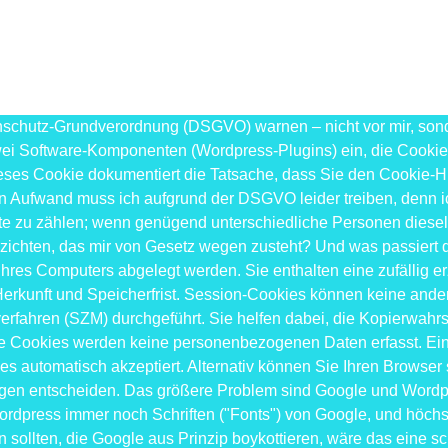
chutz-Grundverordnung (DSGVO) warnen – nicht vor mir, sonder
 zwei Software-Komponenten (Wordpress-Plugins) ein, die Cooki
 Dieses Cookie dokumentiert die Tatsache, dass Sie den Cooki
sen Aufwand muss ich aufgrund der DSGVO leider treiben, denn i
exte zu zählen; wenn genügend unterschiedliche Personen dies
erzichten, das mir von Gesetz wegen zusteht? Und was passiert
 Ihres Computers abgelegt werden. Sie enthalten eine zufällig 
 Herkunft und Speicherfrist. Session-Cookies können keine an
ahren (SZM) durchgeführt. Sie helfen dabei, die Kopierwahrsch
se Cookies werden keine personenbezogenen Daten erfasst. Ein
ies automatisch akzeptiert. Alternativ können Sie Ihren Browser 
egen entscheiden. Das größere Problem sind Google und Wordpr
Wordpress immer noch Schriften ("Fonts") von Google, und höc
llten, die Google aus Prinzip boykottieren, wäre das eine schle