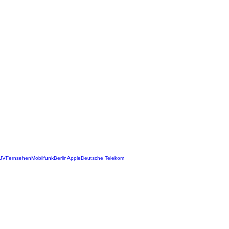
JV
Fernsehen
Mobilfunk
Berlin
Apple
Deutsche Telekom