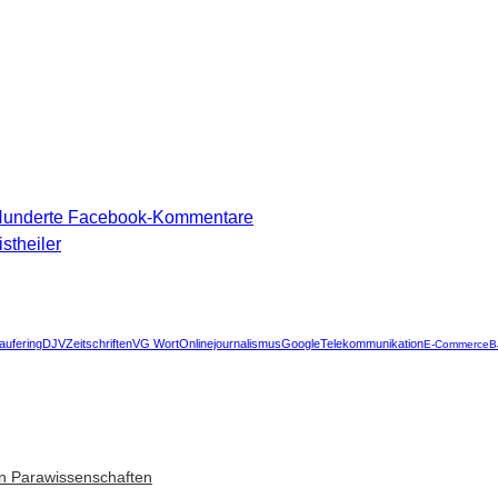
 Hunderte Facebook-Kommentare
stheiler
aufering
DJV
Zeitschriften
VG Wort
Onlinejournalismus
Google
Telekommunikation
E-Commerce
B
n Parawissenschaften