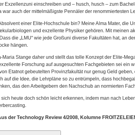
iner Exzellenzuni einschreiben und – husch, husch – zum Bache
a war auch der mittelmäßigste Pennäler der renommiertesten Le
bsolvent einer Elite-Hochschule bin? Meine Alma Mater, die Uni
kularbiologen und exzellente Physiker gehören. Mit meinen ak
 Dass die „LMU“ wie jede Großuni diverse Fakultäten hat, an d
locke hängen.
aria Stange daher und stellt das tolle Konzept der Elite-Meg
exzellente Forschung auf ausgesuchten Fachgebieten sei ein wich
 von Etatnot gebeutelten Provinzfakultät nur genug Geld geben
auf die Idee, die Lehrpläne so zu entrümpeln, dass hochbegab
en, das den Arbeitgebern den Nachschub an normierten Fachkrä
t sich heute doch schön leicht erkennen, indem man nach Lebens
rbercasting.
Aus der Technology Review 4/2008, Kolumne FROITZELEIE