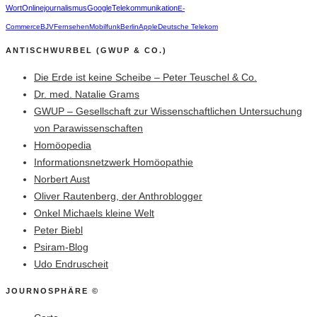
Wort
Onlinejournalismus
Google
Telekommunikation
E-
Commerce
BJV
Fernsehen
Mobilfunk
Berlin
Apple
Deutsche Telekom
ANTISCHWURBEL (GWUP & CO.)
Die Erde ist keine Scheibe – Peter Teuschel & Co.
Dr. med. Natalie Grams
GWUP – Gesellschaft zur Wissenschaftlichen Untersuchung
von Parawissenschaften
Homöopedia
Informationsnetzwerk Homöopathie
Norbert Aust
Oliver Rautenberg, der Anthroblogger
Onkel Michaels kleine Welt
Peter Biebl
Psiram-Blog
Udo Endruscheit
JOURNOSPHÄRE ©