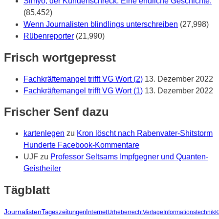
Simyo, der Kundenschreck. Eine endliche Geschichte.
(85,452)
Wenn Journalisten blindlings unterschreiben
(27,998)
Rübenreporter
(21,990)
Frisch wortgepresst
Fachkräftemangel trifft VG Wort (2)
13. Dezember 2022
Fachkräftemangel trifft VG Wort (1)
13. Dezember 2022
Frischer Senf dazu
kartenlegen
zu
Kron löscht nach Rabenvater-Shitstorm
Hunderte Facebook-Kommentare
UJF
zu
Professor Seltsams Impfgegner und Quanten-
Geistheiler
Tägblatt
Journalisten
Tageszeitungen
Internet
Urheberrecht
Verlage
Informationstechnik
K