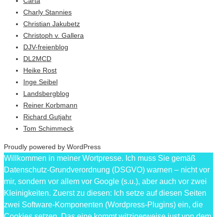
Carta
Charly Stannies
Christian Jakubetz
Christoph v. Gallera
DJV-freienblog
DL2MCD
Heike Rost
Inge Seibel
Landsbergblog
Reiner Korbmann
Richard Gutjahr
Tom Schimmeck
Proudly powered by WordPress
Willkommen in meiner Wortpresse. Ich muss Sie gemäß
Datenschutz-Grundverordnung (DSGVO) warnen – nicht vor
mir, sondern vor allem vor Google (s.u.), aber auch vor zwei
Kleinigkeiten. Zuerst zu diesen: Ich setze auf diesen Seiten
zwei Software-Komponenten (Wordpress-Plugins) ein, die
Cookies setzen. Das eine kommt witzigerweise just von dem