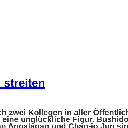
 streiten
ch zwei Kollegen in aller Öffentli
 eine unglückliche Figur. Bushido
n Anpalagan und Chan-jo Jun sind