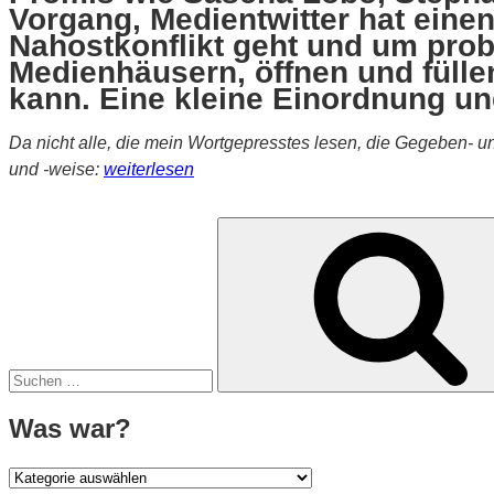
Vorgang, Medientwitter hat eine
Nahostkonflikt geht und um prob
Medienhäusern, öffnen und fülle
kann. Eine kleine Einordnung un
Da nicht alle, die mein Wortgepresstes lesen, die Gegeben- u
„Wenn
und -weise:
weiterlesen
Journalisten
sich
Suche
streiten“
nach:
Was war?
Was