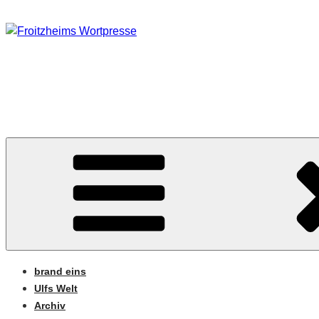
Zum
Inhalt
springen
FROITZHEIMS WORT
Journalismus unter Druck
brand eins
Ulfs Welt
Archiv