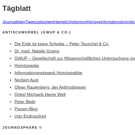
Tägblatt
Journalisten
Tageszeitungen
Internet
Urheberrecht
Verlage
Informationstechnik
K
ANTISCHWURBEL (GWUP & CO.)
Die Erde ist keine Scheibe – Peter Teuschel & Co.
Dr. med. Natalie Grams
GWUP – Gesellschaft zur Wissenschaftlichen Untersuchung vo
Homöopedia
Informationsnetzwerk Homöopathie
Norbert Aust
Oliver Rautenberg, der Anthroblogger
Onkel Michaels kleine Welt
Peter Biebl
Psiram-Blog
Udo Endruscheit
JOURNOSPHÄRE ©