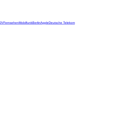
JV
Fernsehen
Mobilfunk
Berlin
Apple
Deutsche Telekom