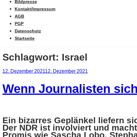
Bildpresse
Kontakt/Impressum
AGB
PGP
Datenschutz
Startseite
Schlagwort:
Israel
Veröffentlicht
12. Dezember 2021
12. Dezember 2021
am
Wenn Journalisten sich
Ein bizarres Geplänkel liefern si
Der NDR ist involviert und macht
Promis wie Sascha Lobo, Stepha