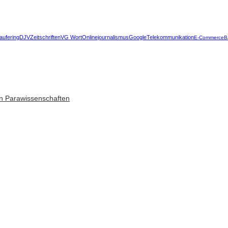
aufering
DJV
Zeitschriften
VG Wort
Onlinejournalismus
Google
Telekommunikation
E-Commerce
B
n Parawissenschaften