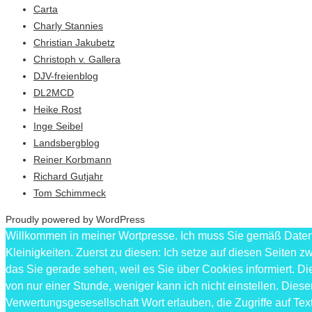
Carta
Charly Stannies
Christian Jakubetz
Christoph v. Gallera
DJV-freienblog
DL2MCD
Heike Rost
Inge Seibel
Landsbergblog
Reiner Korbmann
Richard Gutjahr
Tom Schimmeck
Proudly powered by WordPress
Willkommen in meiner Wortpresse. Ich muss Sie gemäß Datens
Kleinigkeiten. Zuerst zu diesen: Ich setze auf diesen Seiten
das Sie gerade sehen, weil es Sie über Cookies informiert.
von nur einer Stunde, weniger kann ich nicht einstellen. Die
Verwertungsgesesellschaft Wort erlauben, die Zugriffe auf T