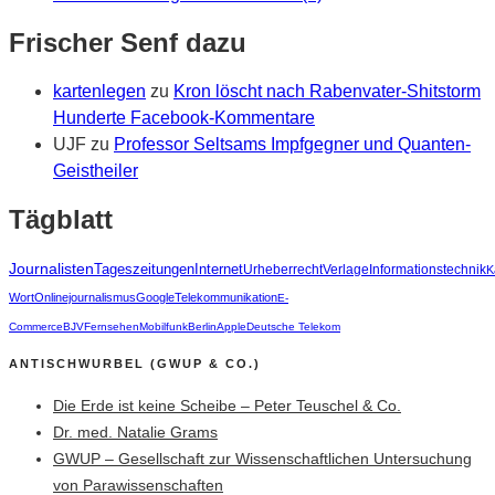
Frischer Senf dazu
kartenlegen
zu
Kron löscht nach Rabenvater-Shitstorm
Hunderte Facebook-Kommentare
UJF
zu
Professor Seltsams Impfgegner und Quanten-
Geistheiler
Tägblatt
Journalisten
Tageszeitungen
Internet
Urheberrecht
Verlage
Informationstechnik
K
Wort
Onlinejournalismus
Google
Telekommunikation
E-
Commerce
BJV
Fernsehen
Mobilfunk
Berlin
Apple
Deutsche Telekom
ANTISCHWURBEL (GWUP & CO.)
Die Erde ist keine Scheibe – Peter Teuschel & Co.
Dr. med. Natalie Grams
GWUP – Gesellschaft zur Wissenschaftlichen Untersuchung
von Parawissenschaften