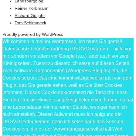
Landsbergblog
Reiner Korbmann
Richard Gutjahr
Tom Schimmeck
Proudly powered by WordPress
Willkommen in meiner Wortpresse. Ich muss Sie gemäß
Datenschutz-Grundverordnung (DSGVO) warnen – nicht vor
mir, sondern vor allem vor Google (s.u.), aber auch vor zwei
Kleinigkeiten. Zuerst zu diesen: Ich setze auf diesen Seiten
zwei Software-Komponenten (Wordpress-Plugins) ein, die
Cookies setzen. Das eine kommt witzigerweise just von dem
Plugin, das Sie gerade sehen, weil es Sie über Cookies
informiert. Dieses Cookie dokumentiert die Tatsache, dass
Sie den Cookie-Hinweis angezeigt bekommen haben; es hat
eine Lebensdauer von nur einer Stunde, weniger kann ich
nicht einstellen. Diesen Aufwand muss ich aufgrund der
DSGVO leider treiben, denn ich setze harmlose Session-
Cookies ein, die es der Verwertungsgesesellschaft Wort