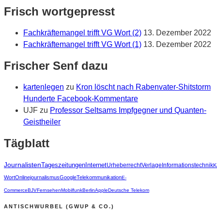
Frisch wortgepresst
Fachkräftemangel trifft VG Wort (2)
13. Dezember 2022
Fachkräftemangel trifft VG Wort (1)
13. Dezember 2022
Frischer Senf dazu
kartenlegen
zu
Kron löscht nach Rabenvater-Shitstorm
Hunderte Facebook-Kommentare
UJF
zu
Professor Seltsams Impfgegner und Quanten-
Geistheiler
Tägblatt
Journalisten
Tageszeitungen
Internet
Urheberrecht
Verlage
Informationstechnik
K
Wort
Onlinejournalismus
Google
Telekommunikation
E-
Commerce
BJV
Fernsehen
Mobilfunk
Berlin
Apple
Deutsche Telekom
ANTISCHWURBEL (GWUP & CO.)