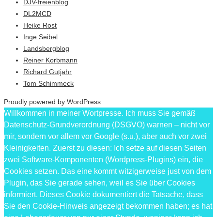
DJV-freienblog
DL2MCD
Heike Rost
Inge Seibel
Landsbergblog
Reiner Korbmann
Richard Gutjahr
Tom Schimmeck
Proudly powered by WordPress
Willkommen in meiner Wortpresse. Ich muss Sie gemäß
Datenschutz-Grundverordnung (DSGVO) warnen – nicht vor
mir, sondern vor allem vor Google (s.u.), aber auch vor zwei
Kleinigkeiten. Zuerst zu diesen: Ich setze auf diesen Seiten
zwei Software-Komponenten (Wordpress-Plugins) ein, die
Cookies setzen. Das eine kommt witzigerweise just von dem
Plugin, das Sie gerade sehen, weil es Sie über Cookies
informiert. Dieses Cookie dokumentiert die Tatsache, dass
Sie den Cookie-Hinweis angezeigt bekommen haben; es hat