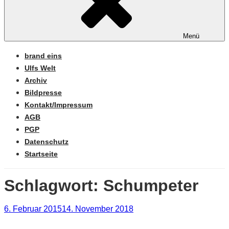
Menü
brand eins
Ulfs Welt
Archiv
Bildpresse
Kontakt/Impressum
AGB
PGP
Datenschutz
Startseite
Schlagwort:
Schumpeter
Veröffentlicht
6. Februar 2015
14. November 2018
am