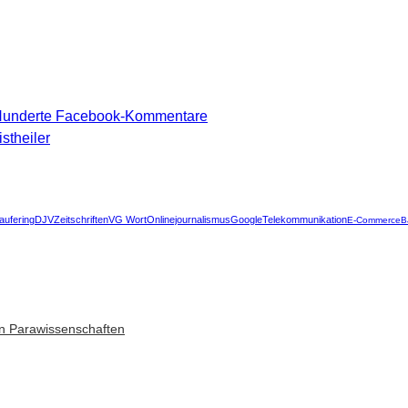
 Hunderte Facebook-Kommentare
stheiler
aufering
DJV
Zeitschriften
VG Wort
Onlinejournalismus
Google
Telekommunikation
E-Commerce
B
n Parawissenschaften