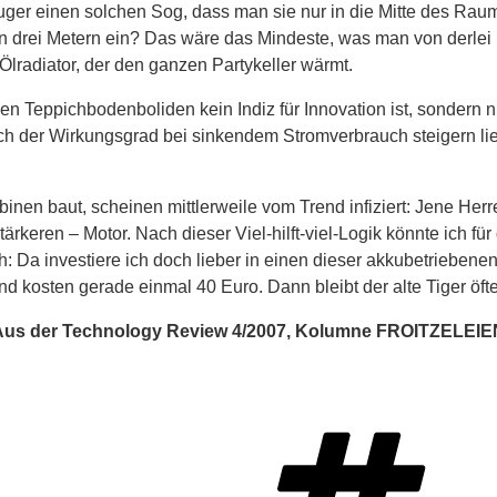
r einen solchen Sog, dass man sie nur in die Mitte des Raums
drei Metern ein? Das wäre das Mindeste, was man von derlei P
lradiator, der den ganzen Partykeller wärmt.
 den Teppichbodenboliden kein Indiz für Innovation ist, sondern 
ich der Wirkungsgrad bei sinkendem Stromverbrauch steigern ließ
nen baut, scheinen mittlerweile vom Trend infiziert: Jene Herr
ärkeren – Motor. Nach dieser Viel-hilft-viel-Logik könnte ich f
h: Da investiere ich doch lieber in einen dieser akkubetrieben
nd kosten gerade einmal 40 Euro. Dann bleibt der alte Tiger öft
Aus der Technology Review 4/2007, Kolumne FROITZELEIE