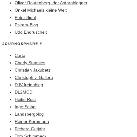
Oliver Rautenberg, der Anthroblogger
Onkel Michaels kleine Welt
Peter Biebl
Psiram-Blog
Udo Endruscheit
JOURNOSPHÄRE ©
Carta
Charly Stannies
Christian Jakubetz
Christoph v. Gallera
DJV-freienblog
DL2MCD
Heike Rost
Inge Seibel
Landsbergblog
Reiner Korbmann
Richard Gutjahr
Tom Schimmeck