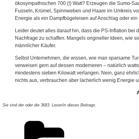
ökosympathischen 700 (!) Watt? Erzeugen die Sumo-Sauge
Fusseln, Krümel, Spinnweben und Haare im Umkreis von 
Energie als ein Dampfbügeleisen auf Anschlag oder ein Ö
Leider deutet alles darauf hin, dass die PS-Inflation bei
Nachfrage zu schaffen. Mangels origineller Ideen, wie s
männlicher Käufer.
Selbst Unternehmen, die wissen, wie man sparsame Turbi
verweisen gern auf dessen moderneren – natürlich wattst
mindestens sieben Kilowatt verlangen. Nein, ganz ehrlic
nichts aus, verbrauchen aber lächerlich wenig Energie u
Sie sind der oder die 3683. Leser/in dieses Beitrags.
Kategorien