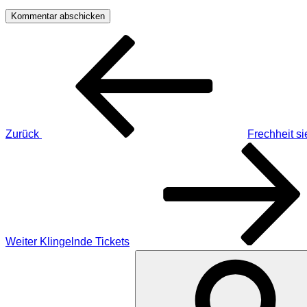
Beitragsnavigation
Vorheriger
Beitrag
Zurück
Frechheit si
Nächster
Beitrag
Weiter
Klingelnde Tickets
Suche
nach: