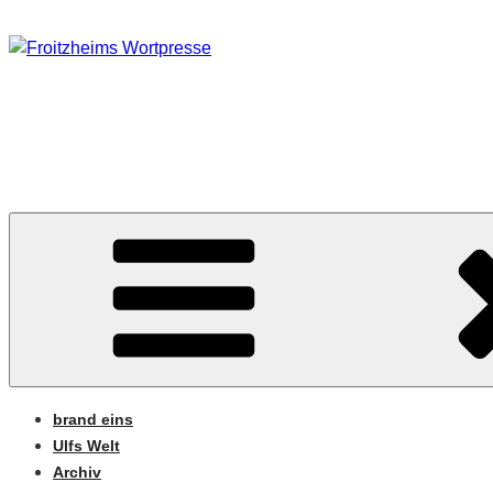
Zum
Inhalt
springen
FROITZHEIMS WORT
Journalismus unter Druck
brand eins
Ulfs Welt
Archiv