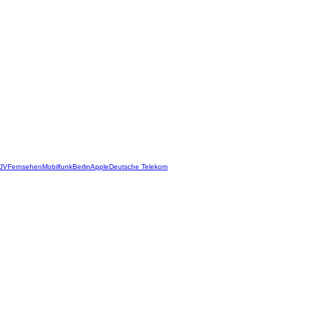
JV
Fernsehen
Mobilfunk
Berlin
Apple
Deutsche Telekom