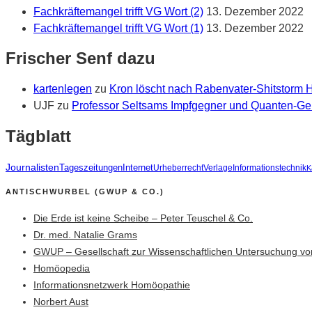
Fachkräftemangel trifft VG Wort (2)
13. Dezember 2022
Fachkräftemangel trifft VG Wort (1)
13. Dezember 2022
Frischer Senf dazu
kartenlegen
zu
Kron löscht nach Rabenvater-Shitstorm
UJF
zu
Professor Seltsams Impfgegner und Quanten-Gei
Tägblatt
Journalisten
Tageszeitungen
Internet
Urheberrecht
Verlage
Informationstechnik
K
ANTISCHWURBEL (GWUP & CO.)
Die Erde ist keine Scheibe – Peter Teuschel & Co.
Dr. med. Natalie Grams
GWUP – Gesellschaft zur Wissenschaftlichen Untersuchung vo
Homöopedia
Informationsnetzwerk Homöopathie
Norbert Aust