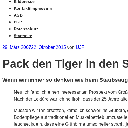
Bildpresse
Kontakt/Impressum
AGB
PGP
Datenschutz
Startseite
Veröffentlicht
29. März 2007
22. Oktober 2015
von
UJF
am
Pack den Tiger in den 
Wenn wir immer so denken wie beim Staubsaugerk
Neulich fand ich einen interessanten Prospekt vom Großma
Nach der Lektüre war ich heilfroh, dass der 25 Jahre alt
Müssten wir ihn ersetzen, käme ich schwer ins Grübeln,
Bodenpflege auf traditionellen Muskelbetrieb umzustelle
leuchtet ja ein, dass eine Glühbirne umso heller strahlt,