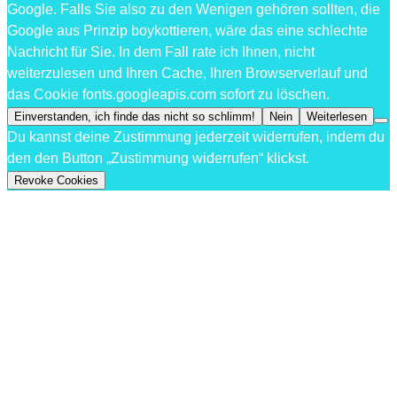
Google. Falls Sie also zu den Wenigen gehören sollten, die
Google aus Prinzip boykottieren, wäre das eine schlechte
Nachricht für Sie. In dem Fall rate ich Ihnen, nicht
weiterzulesen und Ihren Cache, Ihren Browserverlauf und
das Cookie fonts.googleapis.com sofort zu löschen.
Einverstanden, ich finde das nicht so schlimm!
Nein
Weiterlesen
Du kannst deine Zustimmung jederzeit widerrufen, indem du
den den Button „Zustimmung widerrufen“ klickst.
Revoke Cookies