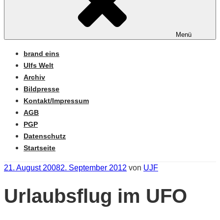
Menü
brand eins
Ulfs Welt
Archiv
Bildpresse
Kontakt/Impressum
AGB
PGP
Datenschutz
Startseite
Veröffentlicht
21. August 2008
2. September 2012
von
UJF
am
Urlaubsflug im UFO