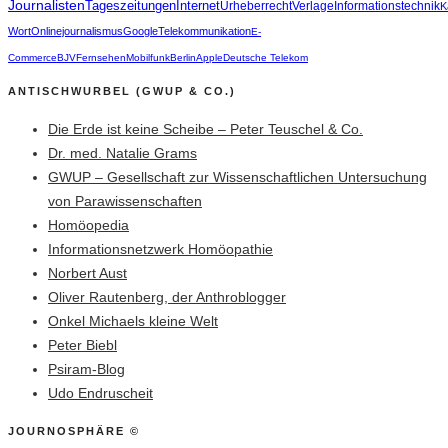
Journalisten
Tageszeitungen
Internet
Urheberrecht
Verlage
Informationstechnik
K
Wort
Onlinejournalismus
Google
Telekommunikation
E-
Commerce
BJV
Fernsehen
Mobilfunk
Berlin
Apple
Deutsche Telekom
ANTISCHWURBEL (GWUP & CO.)
Die Erde ist keine Scheibe – Peter Teuschel & Co.
Dr. med. Natalie Grams
GWUP – Gesellschaft zur Wissenschaftlichen Untersuchung
von Parawissenschaften
Homöopedia
Informationsnetzwerk Homöopathie
Norbert Aust
Oliver Rautenberg, der Anthroblogger
Onkel Michaels kleine Welt
Peter Biebl
Psiram-Blog
Udo Endruscheit
JOURNOSPHÄRE ©