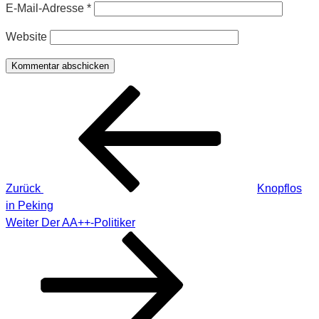
E-Mail-Adresse
*
Website
Beitragsnavigation
Vorheriger
Beitrag
Zurück
Knopflos
in Peking
Nächster
Weiter
Der AA++-Politiker
Beitrag