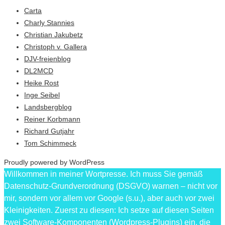
Carta
Charly Stannies
Christian Jakubetz
Christoph v. Gallera
DJV-freienblog
DL2MCD
Heike Rost
Inge Seibel
Landsbergblog
Reiner Korbmann
Richard Gutjahr
Tom Schimmeck
Proudly powered by WordPress
Willkommen in meiner Wortpresse. Ich muss Sie gemäß
Datenschutz-Grundverordnung (DSGVO) warnen – nicht vor
mir, sondern vor allem vor Google (s.u.), aber auch vor zwei
Kleinigkeiten. Zuerst zu diesen: Ich setze auf diesen Seiten
zwei Software-Komponenten (Wordpress-Plugins) ein, die