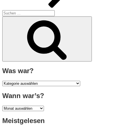
Suche
nach:
Suchen
Was war?
Was
war?
Wann war’s?
Wann
war’s?
Meistgelesen