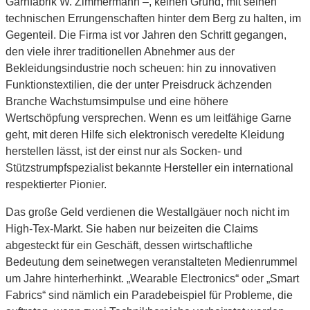
Garnfabrik W. Zimmermann –, keinen Grund, mit seinen
technischen Errungenschaften hinter dem Berg zu halten, im
Gegenteil. Die Firma ist vor Jahren den Schritt gegangen,
den viele ihrer traditionellen Abnehmer aus der
Bekleidungsindustrie noch scheuen: hin zu innovativen
Funktionstextilien, die der unter Preisdruck ächzenden
Branche Wachstumsimpulse und eine höhere
Wertschöpfung versprechen.
Wenn es um leitfähige Garne
geht, mit deren Hilfe sich elektronisch veredelte Kleidung
herstellen lässt, ist der einst nur als Socken- und
Stützstrumpfspezialist bekannte Hersteller ein international
respektierter Pionier.
Das große Geld verdienen die Westallgäuer noch nicht im
High-Tex-Markt. Sie haben nur beizeiten die Claims
abgesteckt für ein Geschäft, dessen wirtschaftliche
Bedeutung dem seinetwegen veranstalteten Medienrummel
um Jahre hinterherhinkt. „Wearable Electronics“ oder „Smart
Fabrics“ sind nämlich ein Paradebeispiel für Probleme, die