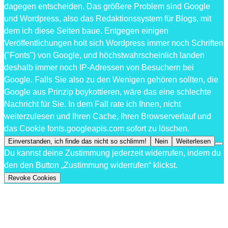
dagegen entscheiden. Das größere Problem sind Google
und Wordpress, also das Redaktionssystem für Blogs, mit
dem ich diese Seiten baue. Entgegen einigen
Veröffentlichungen holt sich Wordpress immer noch Schriften
("Fonts") von Google, und höchstwahrscheinlich landen
deshalb immer noch IP-Adressen von Besuchern bei
Google. Falls Sie also zu den Wenigen gehören sollten, die
Google aus Prinzip boykottieren, wäre das eine schlechte
Nachricht für Sie. In dem Fall rate ich Ihnen, nicht
weiterzulesen und Ihren Cache, Ihren Browserverlauf und
das Cookie fonts.googleapis.com sofort zu löschen.
Einverstanden, ich finde das nicht so schlimm!
Nein
Weiterlesen
Du kannst deine Zustimmung jederzeit widerrufen, indem du
den den Button „Zustimmung widerrufen“ klickst.
Revoke Cookies