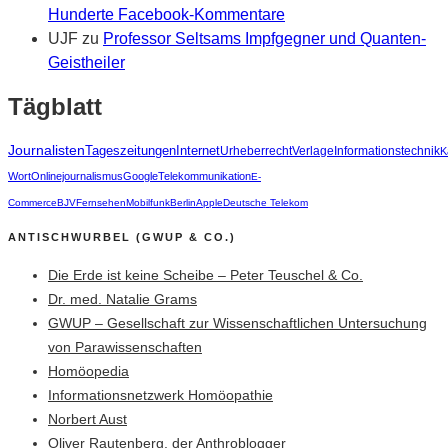
Hunderte Facebook-Kommentare
UJF
zu
Professor Seltsams Impfgegner und Quanten-
Geistheiler
Tägblatt
Journalisten
Tageszeitungen
Internet
Urheberrecht
Verlage
Informationstechnik
K
Wort
Onlinejournalismus
Google
Telekommunikation
E-
Commerce
BJV
Fernsehen
Mobilfunk
Berlin
Apple
Deutsche Telekom
ANTISCHWURBEL (GWUP & CO.)
Die Erde ist keine Scheibe – Peter Teuschel & Co.
Dr. med. Natalie Grams
GWUP – Gesellschaft zur Wissenschaftlichen Untersuchung
von Parawissenschaften
Homöopedia
Informationsnetzwerk Homöopathie
Norbert Aust
Oliver Rautenberg, der Anthroblogger