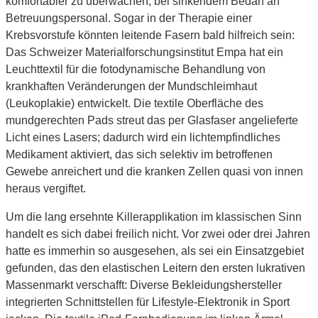
komfortabler zu überwachen, bei sinkendem Bedarf an
Betreuungspersonal. Sogar in der Therapie einer
Krebsvorstufe könnten leitende Fasern bald hilfreich sein:
Das Schweizer Materialforschungsinstitut Empa hat ein
Leuchttextil für die fotodynamische Behandlung von
krankhaften Veränderungen der Mundschleimhaut
(Leukoplakie) entwickelt. Die textile Oberfläche des
mundgerechten Pads streut das per Glasfaser angelieferte
Licht eines Lasers; dadurch wird ein lichtempfindliches
Medikament aktiviert, das sich selektiv im betroffenen
Gewebe anreichert und die kranken Zellen quasi von innen
heraus vergiftet.
Um die lang ersehnte Killerapplikation im klassischen Sinn
handelt es sich dabei freilich nicht. Vor zwei oder drei Jahren
hatte es immerhin so ausgesehen, als sei ein Einsatzgebiet
gefunden, das den elastischen Leitern den ersten lukrativen
Massenmarkt verschafft: Diverse Bekleidungshersteller
integrierten Schnittstellen für Lifestyle-Elektronik in Sport