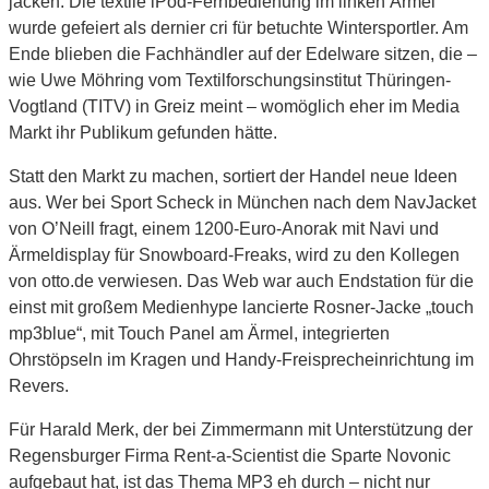
jacken. Die textile iPod-Fernbedienung im linken Ärmel
wurde gefeiert als dernier cri für betuchte Wintersportler. Am
Ende blieben die Fachhändler auf der Edelware sitzen, die –
wie Uwe Möhring vom Textilforschungsinstitut Thüringen-
Vogtland (TITV) in Greiz meint – womöglich eher im Media
Markt ihr Publikum gefunden hätte.
Statt den Markt zu machen, sortiert der Handel neue Ideen
aus. Wer bei Sport Scheck in München nach dem NavJacket
von O’Neill fragt, einem 1200-Euro-Anorak mit Navi und
Ärmeldisplay für Snowboard-Freaks, wird zu den Kollegen
von otto.de verwiesen. Das Web war auch Endstation für die
einst mit großem Medienhype lancierte Rosner-Jacke „touch
mp3blue“, mit Touch Panel am Ärmel, integrierten
Ohrstöpseln im Kragen und Handy-Freisprecheinrichtung im
Revers.
Für Harald Merk, der bei Zimmermann mit Unterstützung der
Regensburger Firma Rent-a-Scientist die Sparte Novonic
aufgebaut hat, ist das Thema MP3 eh durch – nicht nur