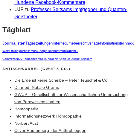
Hunderte Facebook-Kommentare
UJF
zu
Professor Seltsams Impfgegner und Quanten-
Geistheiler
Tägblatt
Journalisten
Tageszeitungen
Internet
Urheberrecht
Verlage
Informationstechnik
K
Wort
Onlinejournalismus
Google
Telekommunikation
E-
Commerce
BJV
Fernsehen
Mobilfunk
Berlin
Apple
Deutsche Telekom
ANTISCHWURBEL (GWUP & CO.)
Die Erde ist keine Scheibe – Peter Teuschel & Co.
Dr. med. Natalie Grams
GWUP – Gesellschaft zur Wissenschaftlichen Untersuchung
von Parawissenschaften
Homöopedia
Informationsnetzwerk Homöopathie
Norbert Aust
Oliver Rautenberg, der Anthroblogger