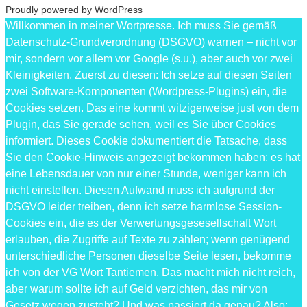
Proudly powered by WordPress
Willkommen in meiner Wortpresse. Ich muss Sie gemäß
Datenschutz-Grundverordnung (DSGVO) warnen – nicht vor
mir, sondern vor allem vor Google (s.u.), aber auch vor zwei
Kleinigkeiten. Zuerst zu diesen: Ich setze auf diesen Seiten
zwei Software-Komponenten (Wordpress-Plugins) ein, die
Cookies setzen. Das eine kommt witzigerweise just von dem
Plugin, das Sie gerade sehen, weil es Sie über Cookies
informiert. Dieses Cookie dokumentiert die Tatsache, dass
Sie den Cookie-Hinweis angezeigt bekommen haben; es hat
eine Lebensdauer von nur einer Stunde, weniger kann ich
nicht einstellen. Diesen Aufwand muss ich aufgrund der
DSGVO leider treiben, denn ich setze harmlose Session-
Cookies ein, die es der Verwertungsgesesellschaft Wort
erlauben, die Zugriffe auf Texte zu zählen; wenn genügend
unterschiedliche Personen dieselbe Seite lesen, bekomme
ich von der VG Wort Tantiemen. Das macht mich nicht reich,
aber warum sollte ich auf Geld verzichten, das mir von
Gesetz wegen zusteht? Und was passiert da genau? Also: