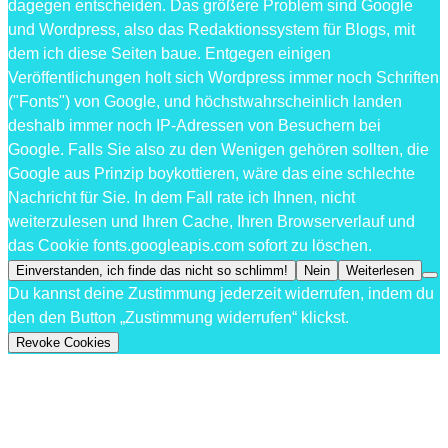
dagegen entscheiden. Das größere Problem sind Google
und Wordpress, also das Redaktionssystem für Blogs, mit
dem ich diese Seiten baue. Entgegen einigen
Veröffentlichungen holt sich Wordpress immer noch Schriften
("Fonts") von Google, und höchstwahrscheinlich landen
deshalb immer noch IP-Adressen von Besuchern bei
Google. Falls Sie also zu den Wenigen gehören sollten, die
Google aus Prinzip boykottieren, wäre das eine schlechte
Nachricht für Sie. In dem Fall rate ich Ihnen, nicht
weiterzulesen und Ihren Cache, Ihren Browserverlauf und
das Cookie fonts.googleapis.com sofort zu löschen.
Einverstanden, ich finde das nicht so schlimm!
Nein
Weiterlesen
Du kannst deine Zustimmung jederzeit widerrufen, indem du
den den Button „Zustimmung widerrufen“ klickst.
Revoke Cookies