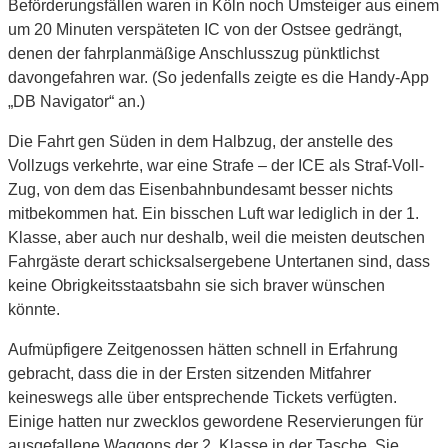
Beförderungsfällen waren in Köln noch Umsteiger aus einem
um 20 Minuten verspäteten IC von der Ostsee gedrängt,
denen der fahrplanmäßige Anschlusszug pünktlichst
davongefahren war. (So jedenfalls zeigte es die Handy-App
„DB Navigator“ an.)
Die Fahrt gen Süden in dem Halbzug, der anstelle des
Vollzugs verkehrte, war eine Strafe – der ICE als Straf-Voll-
Zug, von dem das Eisenbahnbundesamt besser nichts
mitbekommen hat. Ein bisschen Luft war lediglich in der 1.
Klasse, aber auch nur deshalb, weil die meisten deutschen
Fahrgäste derart schicksalsergebene Untertanen sind, dass
keine Obrigkeitsstaatsbahn sie sich braver wünschen
könnte.
Aufmüpfigere Zeitgenossen hätten schnell in Erfahrung
gebracht, dass die in der Ersten sitzenden Mitfahrer
keineswegs alle über entsprechende Tickets verfügten.
Einige hatten nur zwecklos gewordene Reservierungen für
ausgefallene Waggons der 2. Klasse in der Tasche. Sie