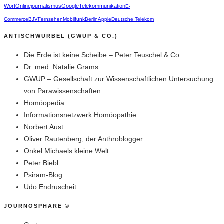
Wort
Onlinejournalismus
Google
Telekommunikation
E-
Commerce
BJV
Fernsehen
Mobilfunk
Berlin
Apple
Deutsche Telekom
ANTISCHWURBEL (GWUP & CO.)
Die Erde ist keine Scheibe – Peter Teuschel & Co.
Dr. med. Natalie Grams
GWUP – Gesellschaft zur Wissenschaftlichen Untersuchung
von Parawissenschaften
Homöopedia
Informationsnetzwerk Homöopathie
Norbert Aust
Oliver Rautenberg, der Anthroblogger
Onkel Michaels kleine Welt
Peter Biebl
Psiram-Blog
Udo Endruscheit
JOURNOSPHÄRE ©