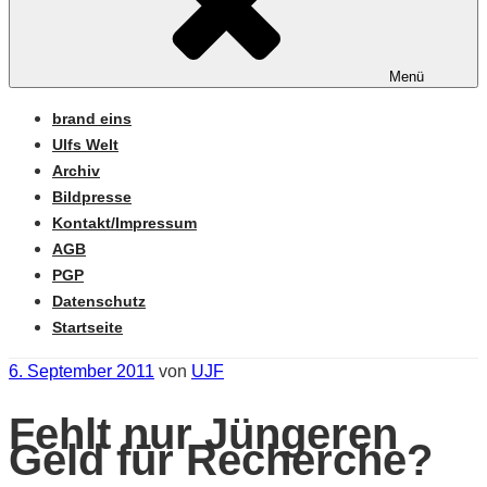
Menü
brand eins
Ulfs Welt
Archiv
Bildpresse
Kontakt/Impressum
AGB
PGP
Datenschutz
Startseite
Veröffentlicht
6. September 2011
von
UJF
am
Fehlt nur Jüngeren
Geld für Recherche?