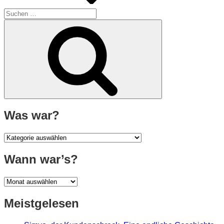
Suche
nach:
Suchen
Was war?
Was
war?
Wann war’s?
Wann
war’s?
Meistgelesen