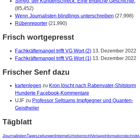
Simyo, der Kundenschreck. Eine endliche Geschichte.
(85,452)
Wenn Journalisten blindlings unterschreiben
(27,998)
Rübenreporter
(21,990)
Frisch wortgepresst
Fachkräftemangel trifft VG Wort (2)
13. Dezember 2022
Fachkräftemangel trifft VG Wort (1)
13. Dezember 2022
Frischer Senf dazu
kartenlegen
zu
Kron löscht nach Rabenvater-Shitstorm
Hunderte Facebook-Kommentare
UJF
zu
Professor Seltsams Impfgegner und Quanten-
Geistheiler
Tägblatt
Journalisten
Tageszeitungen
Internet
Urheberrecht
Verlage
Informationstechnik
K