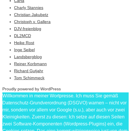
Carta
Charly Stannies
Christian Jakubetz
Christoph v. Gallera
DJV-freienblog
DL2MCD
Heike Rost
Inge Seibel
Landsbergblog
Reiner Korbmann
Richard Gutjahr
Tom Schimmeck
Proudly powered by WordPress
Willkommen in meiner Wortpresse. Ich muss Sie gemäß
Datenschutz-Grundverordnung (DSGVO) warnen – nicht vor
mir, sondern vor allem vor Google (s.u.), aber auch vor zwei
Kleinigkeiten. Zuerst zu diesen: Ich setze auf diesen Seiten
zwei Software-Komponenten (Wordpress-Plugins) ein, die
Cookies setzen. Das eine kommt witzigerweise just von dem