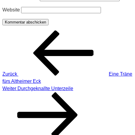
Website
Beitragsnavigation
Vorheriger
Beitrag
Zurück
Eine Träne
fürs Altheimer Eck
Nächster
Weiter
Durchgeknallte Unterzeile
Beitrag