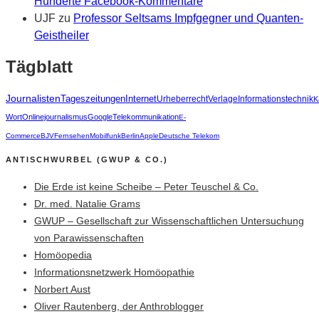
Hunderte Facebook-Kommentare
UJF
zu
Professor Seltsams Impfgegner und Quanten-
Geistheiler
Tägblatt
Journalisten
Tageszeitungen
Internet
Urheberrecht
Verlage
Informationstechnik
K
Wort
Onlinejournalismus
Google
Telekommunikation
E-
Commerce
BJV
Fernsehen
Mobilfunk
Berlin
Apple
Deutsche Telekom
ANTISCHWURBEL (GWUP & CO.)
Die Erde ist keine Scheibe – Peter Teuschel & Co.
Dr. med. Natalie Grams
GWUP – Gesellschaft zur Wissenschaftlichen Untersuchung
von Parawissenschaften
Homöopedia
Informationsnetzwerk Homöopathie
Norbert Aust
Oliver Rautenberg, der Anthroblogger