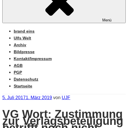
Menü
brand eins
Ulfs Welt
Archiv
Bildpresse
Kontakt/Impressum
AGB
PGP
Datenschutz
Startseite
Veröffentlicht
5. Juli 2017
1. März 2019
von
UJF
am
VG Wort: Zustimmung
zur Verlagsbeteiligung
betrifft noch nicht