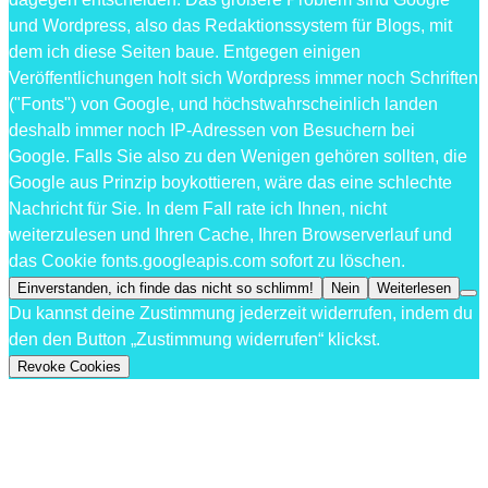
und Wordpress, also das Redaktionssystem für Blogs, mit
dem ich diese Seiten baue. Entgegen einigen
Veröffentlichungen holt sich Wordpress immer noch Schriften
("Fonts") von Google, und höchstwahrscheinlich landen
deshalb immer noch IP-Adressen von Besuchern bei
Google. Falls Sie also zu den Wenigen gehören sollten, die
Google aus Prinzip boykottieren, wäre das eine schlechte
Nachricht für Sie. In dem Fall rate ich Ihnen, nicht
weiterzulesen und Ihren Cache, Ihren Browserverlauf und
das Cookie fonts.googleapis.com sofort zu löschen.
Einverstanden, ich finde das nicht so schlimm!
Nein
Weiterlesen
Du kannst deine Zustimmung jederzeit widerrufen, indem du
den den Button „Zustimmung widerrufen“ klickst.
Revoke Cookies