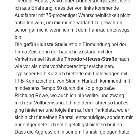
Theodor-Heuss-, Kivo- oder Donnersbergstraße, weiß
ich aus Erfahrung, dass der von links kommende
Autofahrer mit 75-prozentiger Wahrscheinlichkeit nicht
anhalten wird, um mir meine Vorfahrt zu gewähren,
schon gar nicht, wenn ich mit dem Fahrrad unterwegs
bin.
Die
gefährlichste Stelle
ist die Einmündung bei der
Firma Zeit, denn der bauliche Zustand mit der
Verkehrsinsel lässt die
Theodor-Heuss-Straße
nach
wie vor als nicht vorfahrtberechtigt erscheinen.
Typischer Fall: Kürzlich bretterte ein Lieferwagen mit
FFB-Kennzeichen, von Stibi in Hurlach kommend, mit
mindestens Tempo 50 durch die Kolpingstraße
Richtung Rewe, wo auch ich hin wollte, und zwang
mich zur Vollbremsung. Ich rief dem Fahrer so laut es
ging hinterher und folgte ihm auf den Parkplatz, wo er
sich nicht für seinen Fahrstil entschuldigte, sondern mir
nur entgegnete, ich solle gefälligst nicht so brüllen.
Dass die Aggression in seinem Fahrstil gelegen hatte,