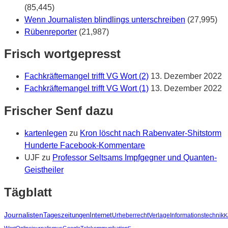
(85,445)
Wenn Journalisten blindlings unterschreiben
(27,995)
Rübenreporter
(21,987)
Frisch wortgepresst
Fachkräftemangel trifft VG Wort (2)
13. Dezember 2022
Fachkräftemangel trifft VG Wort (1)
13. Dezember 2022
Frischer Senf dazu
kartenlegen
zu
Kron löscht nach Rabenvater-Shitstorm
Hunderte Facebook-Kommentare
UJF
zu
Professor Seltsams Impfgegner und Quanten-
Geistheiler
Tägblatt
Journalisten
Tageszeitungen
Internet
Urheberrecht
Verlage
Informationstechnik
K