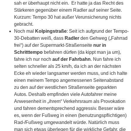
sah er überhaupt nicht ein. Er hatte ja das Recht des
Stärkeren gegenüber einem Radler auf seiner Seite.
Kurzum: Tempo 30 hat außer Verunsicherung nichts
gebracht.
Noch mal
Kolpingstraße
: Seit ich aufgrund der Tempo-
30-Debatten weiß, dass
Radler
den Gehweg („Fahrrad
frei“) auf der Supermarkt-Straßenseite
nur in
Schritttempo
befahren dürfen (da kippt man ja um),
fahre ich nur noch
auf der Fahrbahn
. Nun fahre ich
selten schneller als 25 km/h, da ich an der nächsten
Ecke eh wieder langsamer werden muss, und ich halte
einen meinem Tempo angemessenen Seitenabstand
zu den auf der westlichen Straßenseite geparkten
Autos. Deshalb empfinden viele Autofahrer meine
Anwesenheit in „ihrem“ Verkehrsraum als Provokation
und fahren dementsprechend aggressiv. Besser wäre
es, wenn der Fußweg in einen (benutzungspflichtigen)
Rad-/Fußweg umgewandelt würde. Natürlich muss
man sich etwas überlegen für die wirkliche Gefahr, die