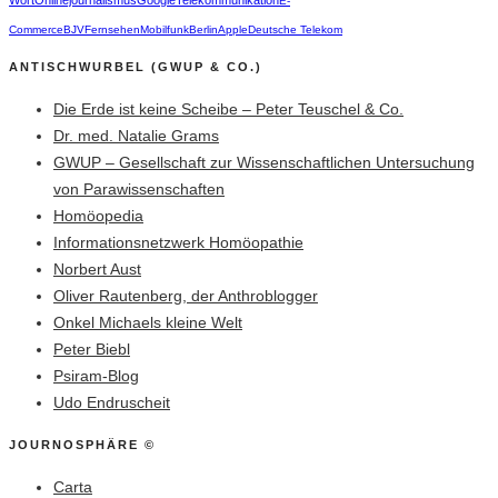
Wort
Onlinejournalismus
Google
Telekommunikation
E-
Commerce
BJV
Fernsehen
Mobilfunk
Berlin
Apple
Deutsche Telekom
ANTISCHWURBEL (GWUP & CO.)
Die Erde ist keine Scheibe – Peter Teuschel & Co.
Dr. med. Natalie Grams
GWUP – Gesellschaft zur Wissenschaftlichen Untersuchung
von Parawissenschaften
Homöopedia
Informationsnetzwerk Homöopathie
Norbert Aust
Oliver Rautenberg, der Anthroblogger
Onkel Michaels kleine Welt
Peter Biebl
Psiram-Blog
Udo Endruscheit
JOURNOSPHÄRE ©
Carta