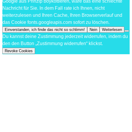
Google aus Prinzip boykottieren, wäre das eine schlechte
Nachricht für Sie. In dem Fall rate ich Ihnen, nicht
weiterzulesen und Ihren Cache, Ihren Browserverlauf und
das Cookie fonts.googleapis.com sofort zu löschen.
Einverstanden, ich finde das nicht so schlimm!
Nein
Weiterlesen
Du kannst deine Zustimmung jederzeit widerrufen, indem du
den den Button „Zustimmung widerrufen“ klickst.
Revoke Cookies