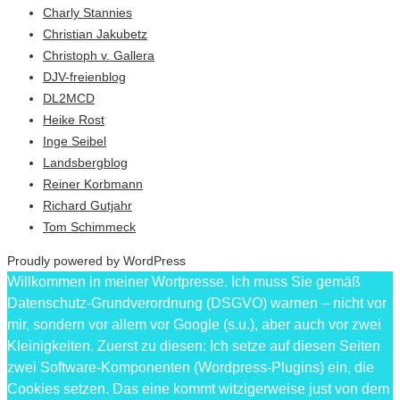
Charly Stannies
Christian Jakubetz
Christoph v. Gallera
DJV-freienblog
DL2MCD
Heike Rost
Inge Seibel
Landsbergblog
Reiner Korbmann
Richard Gutjahr
Tom Schimmeck
Proudly powered by WordPress
Willkommen in meiner Wortpresse. Ich muss Sie gemäß
Datenschutz-Grundverordnung (DSGVO) warnen – nicht vor
mir, sondern vor allem vor Google (s.u.), aber auch vor zwei
Kleinigkeiten. Zuerst zu diesen: Ich setze auf diesen Seiten
zwei Software-Komponenten (Wordpress-Plugins) ein, die
Cookies setzen. Das eine kommt witzigerweise just von dem