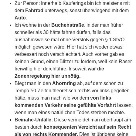
Zur Person: Innerhalb Kauferings bin ich meistens mit
dem
Fahrrad
unterwegs, sonst überwiegend mit dem
Auto
.
Ich wohne in der
Buchenstraße
, in der man früher
schneller als 30 hätte fahren dürfen, falls das
ausnahmsweise mal ohne Verstoß gegen § 1 StVO
möglich gewesen wäre. Hier hat sich weder etwas
verbessert noch verschlechtert. Auch vorher gab es
keinen Grund, einen Blitzer zu fordern, weil kein Raser
freiwillig hier durchführe. Insoweit
war die
Zonenregelung hier unnötig.
Biegt man in den
Ahornring
ab, auf dem schon zu
Tempo-50-Zeiten theoretisch rechts vor links gegolten
hätte, muss man nach wie vor dem
von links
kommenden Verkehr seine gefühlte Vorfahrt
lassen,
wenn man eines natürlichen Todes sterben möchte.
Beinahe-Unfälle:
Diese vermeidet man überhaupt am
besten durch
konsequenten Verzicht auf sein Recht
als von rechts Kommender
. Dies ist übrigens keine