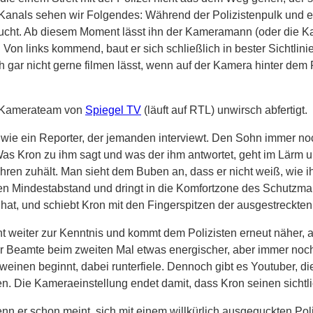
anals sehen wir Folgendes: Während der Polizistenpulk und ein 
uftaucht. Ab diesem Moment lässt ihn der Kameramann (oder die
Von links kommend, baut er sich schließlich in bester Sichtlinie 
gar nicht gerne filmen lässt, wenn auf der Kamera hinter dem R
n Kamerateam von
Spiegel TV
(läuft auf RTL) unwirsch abfertigt.
 wie ein Reporter, der jemanden interviewt. Den Sohn immer noc
. Was Kron zu ihm sagt und was der ihm antwortet, geht im Lär
ren zuhält. Man sieht dem Buben an, dass er nicht weiß, wie ihm
n Mindestabstand und dringt in die Komfortzone des Schutzmann
hat, und schiebt Kron mit den Fingerspitzen der ausgestreckten
t weiter zur Kenntnis und kommt dem Polizisten erneut näher, a
der Beamte beim zweiten Mal etwas energischer, aber immer noc
weinen beginnt, dabei runterfiele. Dennoch gibt es Youtuber, d
en. Die Kameraeinstellung endet damit, dass Kron seinen sichtl
enn er schon meint, sich mit einem willkürlich ausgeguckten Po