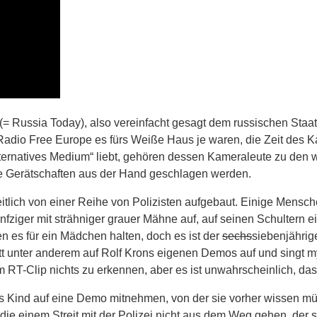
(= Russia Today), also vereinfacht gesagt dem russischen Staa
adio Free Europe es fürs Weiße Haus je waren, die Zeit des Kal
rnatives Medium“ liebt, gehören dessen Kameraleute zu den weni
e Gerätschaften aus der Hand geschlagen werden.
lich von einer Reihe von Polizisten aufgebaut. Einige Menschen 
fünfziger mit strähniger grauer Mähne auf, auf seinen Schulter
en es für ein Mädchen halten, doch es ist der
sechs
siebenjährig
tt unter anderem auf Rolf Krons eigenen Demos auf und singt my
T-Clip nichts zu erkennen, aber es ist unwahrscheinlich, dass
nes Kind auf eine Demo mitnehmen, von der sie vorher wissen müs
e einem Streit mit der Polizei nicht aus dem Weg gehen, der ste