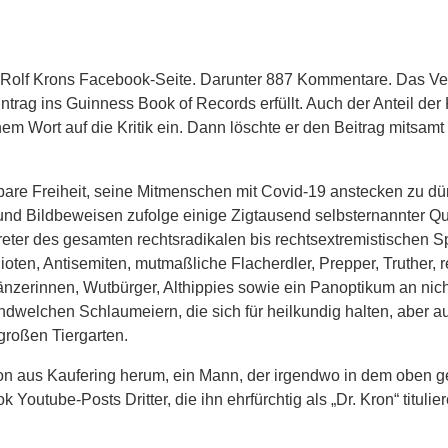
uf Rolf Krons Facebook-Seite. Darunter 887 Kommentare. Das V
ntrag ins Guinness Book of Records erfüllt. Auch der Anteil de
nem Wort auf die Kritik ein. Dann löschte er den Beitrag mitsa
are Freiheit, seine Mitmenschen mit Covid-19 anstecken zu dü
und Bildbeweisen zufolge einige Zigtausend selbsternannter Q
ter des gesamten rechtsradikalen bis rechtsextremistischen S
ten, Antisemiten, mutmaßliche Flacherdler, Prepper, Truther, r
Tänzerinnen, Wutbürger, Althippies sowie ein Panoptikum an nic
endwelchen Schlaumeiern, die sich für heilkundig halten, aber
großen Tiergarten.
on aus Kaufering herum, ein Mann, der irgendwo in dem oben gen
Youtube-Posts Dritter, die ihn ehrfürchtig als „Dr. Kron“ tituliere