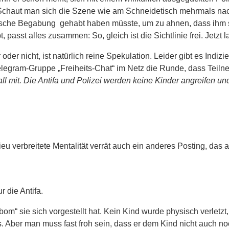
. Schaut man sich die Szene wie am Schneidetisch mehrmals na
sche Begabung gehabt haben müsste, um zu ahnen, dass ihm so 
, passt alles zusammen: So, gleich ist die Sichtlinie frei. Jet
 nicht, ist natürlich reine Spekulation. Leider gibt es Indizi
elegram-Gruppe „Freiheits-Chat“ im Netz die Runde, dass Teiln
l mit. Die Antifa und Polizei werden keine Kinder angreifen u
eu verbreitete Mentalität verrät auch ein anderes Posting, da
r die Antifa.
 „bom“ sie sich vorgestellt hat. Kein Kind wurde physisch verle
s. Aber man muss fast froh sein, dass er dem Kind nicht auch n