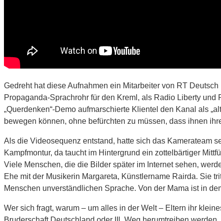
Gedreht hat diese Aufnahmen ein Mitarbeiter von RT Deutsch 
Propaganda-Sprachrohr für den Kreml, als Radio Liberty und R
„Querdenken“-Demo aufmarschierte Klientel den Kanal als „alte
bewegen können, ohne befürchten zu müssen, dass ihnen ihr
Als die Videosequenz entstand, hatte sich das Kamerateam seit
Kampfmontur, da taucht im Hintergrund ein zottelbärtiger Mitt
Viele Menschen, die die Bilder später im Internet sehen, werd
Ehe mit der Musikerin Margareta, Künstlername Rairda. Sie tri
Menschen unverständlichen Sprache. Von der Mama ist in dem R
Wer sich fragt, warum – um alles in der Welt – Eltern ihr klei
Bruderschaft Deutschland oder IIl. Weg herumtreiben werden, di