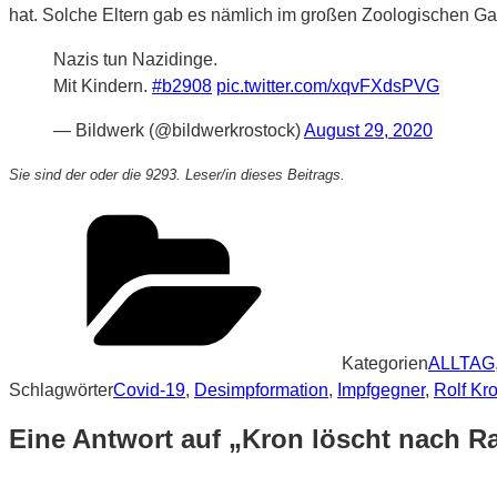
hat. Solche Eltern gab es nämlich im großen Zoologischen Ga
Nazis tun Nazidinge.
Mit Kindern.
#b2908
pic.twitter.com/xqvFXdsPVG
— Bildwerk (@bildwerkrostock)
August 29, 2020
Sie sind der oder die 9293. Leser/in dieses Beitrags.
Kategorien
ALLTAG
Schlagwörter
Covid-19
,
Desimpformation
,
Impfgegner
,
Rolf Kr
Eine Antwort auf „Kron löscht nach 