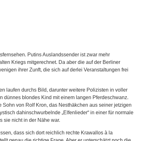
tsfernsehen. Putins Auslandssender ist zwar mehr
ten Kriegs mitgerechnet. Da aber die auf der Berliner
gen ihrer Zunft, die sich auf derlei Veranstaltungen frei
laufen durchs Bild, darunter weitere Polizisten in voller
n ein dünnes blondes Kind mit einem langen Pferdeschwanz.
e Sohn von Rolf Kron, das Nesthäkchen aus seiner jetzigen
stisch dahinschwurbelnde „Elfenlieder“ in einer für normale
 sie nicht in der Nähe war.
sen, dass sich dort reichlich rechte Krawallos à la
llt genau die richtige Frage. Aber er unterschätzt noch die