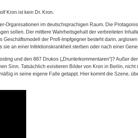
f Kron ist kein Dr. Kron.
gner-Organisationen im deutschsprachigen Raum. Die Protagoni
agen sollen. Der mittlere Wahrheitsgehalt der verbreiteten Inh
 Geschäftsmodell der Profi-Impfgegner besteht darin, arglosen
ls sie an einer Infektionskrankheit sterben oder nach einer G
Posting und den 887 Drukos („Drunterkommentaren“)? Außer dem
en Sinn. Tatsächlich existieren Bilder von Kron in Berlin, nich
R-mäßig in seine eigene Falle getappt. Hier kommt die Szene, ü