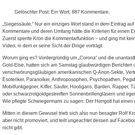
Gelöschter Post: Ein Wort, 887 Kommentare.
„Siegessäule.“ Nur ein einziges Wort stand in dem Eintrag a
Kommentare und deren Umfang hätte die Kriterien für einen Ei
Zuerst sperrte Kron die Kommentarfunktion – und ging mit kei
Video, in dem er seine Sicht der Dinge vorträgt.
Worum ging es? Vordergründig um „Corona“ und die unantastb
Gold-Else, hatten sich am Samstag glaubwürdigen Berichten 
verschwörungsgläubigen amerikanischen Q-Anon-Sekte, Vertre
Esoteriker, Paranoiker, Anthroposophen, Psychopathen, Pegidio
Mobilfunkgegner, Kiffer, Säufer, Hooligans, Barden, Rapper, 
oder schwarzrotgoldgestreiften Sonnenbrillengläsern und irg
Wie pflegte Schwiegermami zu sagen: Der Herrgott hat einen 
Mitten in diesem Gewusel trieb sich also nun besagter Rolf Kr
aber nicht promoviert, und teilt ungeachtet dessen auf Facebook 
nicht gibt.