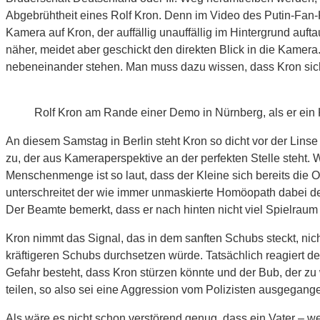
Abgebrühtheit eines Rolf Kron. Denn im Video des Putin-Fan-K
Kamera auf Kron, der auffällig unauffällig im Hintergrund a
näher, meidet aber geschickt den direkten Blick in die Kamera. 
nebeneinander stehen. Man muss dazu wissen, dass Kron sich 
Rolf Kron am Rande einer Demo in Nürnberg, als er ei
An diesem Samstag in Berlin steht Kron so dicht vor der Linse
zu, der aus Kameraperspektive an der perfekten Stelle steht
Menschenmenge ist so laut, dass der Kleine sich bereits die Oh
unterschreitet der wie immer unmaskierte Homöopath dabei de
Der Beamte bemerkt, dass er nach hinten nicht viel Spielraum 
Kron nimmt das Signal, das in dem sanften Schubs steckt, nich
kräftigeren Schubs durchsetzen würde. Tatsächlich reagiert 
Gefahr besteht, dass Kron stürzen könnte und der Bub, der zu 
teilen, so also sei eine Aggression vom Polizisten ausgegang
Als wäre es nicht schon verstörend genug, dass ein Vater – w