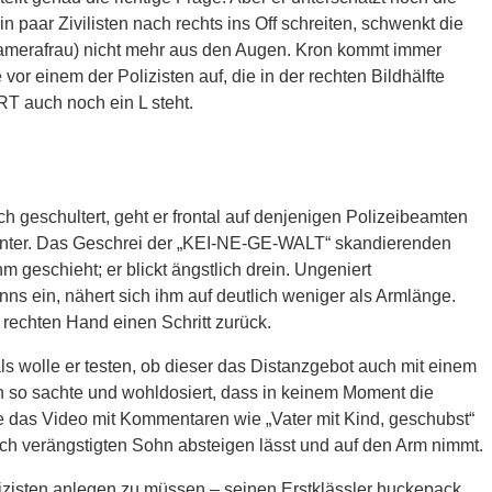
paar Zivilisten nach rechts ins Off schreiten, schwenkt die
 Kamerafrau) nicht mehr aus den Augen. Kron kommt immer
vor einem der Polizisten auf, die in der rechten Bildhälfte
T auch noch ein L steht.
h geschultert, geht er frontal auf denjenigen Polizeibeamten
m unter. Das Geschrei der „KEI-NE-GE-WALT“ skandierenden
 geschieht; er blickt ängstlich drein. Ungeniert
s ein, nähert sich ihm auf deutlich weniger als Armlänge.
 rechten Hand einen Schritt zurück.
ls wolle er testen, ob dieser das Distanzgebot auch mit einem
h so sachte und wohldosiert, dass in keinem Moment die
ie das Video mit Kommentaren wie „Vater mit Kind, geschubst“
ich verängstigten Sohn absteigen lässt und auf den Arm nimmt.
lizisten anlegen zu müssen – seinen Erstklässler huckepack