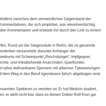
erhältnis zwischen dem vermeintlichen Gegenstand der
r Kommentatoren, die sich empörten, war rekordverdächtig.
mt den Kommentaren und ersetzte ihn durch den Link zu einem
rfen.
Rund um die Siegessäule in Berlin, die so genannte
uerdenker versammelt, darunter Anhänger der
pektrums mit Schwerpunkt „Reichsbürger“, Impfgegner,
echts- und linksdrehende Anarchisten, Querfrontler,
ht näher definierbaren Spinnern mit albernen Tätowierungen
 auf dem Weg in den Beruf irgendwann falsch abgebogen sind.
annten Spektrum zu verorten ist: Er hat Medizin studiert,
n; er stellt nicht klar, dass es diesen Doktor Rolf Kron gar