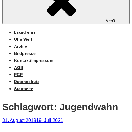
Menü
brand eins
Ulfs Welt
Archiv
Bildpresse
Kontakt/Impressum
AGB
PGP
Datenschutz
Startseite
Schlagwort:
Jugendwahn
Veröffentlicht
31. August 2019
19. Juli 2021
am