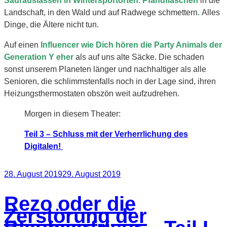
Saurauslassen in Wintersportorten. Pfandflaschen
in die
Landschaft, in den Wald und auf Radwege
schmettern
.
Alles
Dinge, die Ältere nicht tun.
Auf einen
Influencer wie Dich hören die Party Animals der
Generation Y eher
als auf uns alte Säcke. Die schaden
sonst unserem Planeten länger und nachhaltiger als alle
Senioren, die schlimmstenfalls noch in der Lage sind, ihren
Heizungsthermostaten obszön weit aufzudrehen.
Morgen in diesem Theater:
Teil 3 – Schluss mit der Verherrlichung des
Digitalen!
Veröffentlicht
28. August 2019
29. August 2019
am
Rezo oder die
Zerstörung der