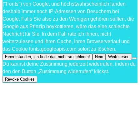
("Fonts") von Google, und höchstwahrscheinlich landen
deshalb immer noch IP-Adressen von Besuchern bei
Google. Falls Sie also zu den Wenigen gehören sollten, die
Google aus Prinzip boykottieren, wäre das eine schlechte
Nachricht für Sie. In dem Fall rate ich Ihnen, nicht
weiterzulesen und Ihren Cache, Ihren Browserverlauf und
das Cookie fonts.googleapis.com sofort zu löschen.
Einverstanden, ich finde das nicht so schlimm!
Nein
Weiterlesen
Du kannst deine Zustimmung jederzeit widerrufen, indem du
den den Button „Zustimmung widerrufen“ klickst.
Revoke Cookies