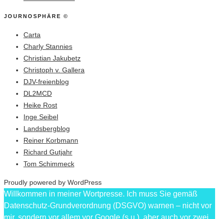
JOURNOSPHÄRE ©
Carta
Charly Stannies
Christian Jakubetz
Christoph v. Gallera
DJV-freienblog
DL2MCD
Heike Rost
Inge Seibel
Landsbergblog
Reiner Korbmann
Richard Gutjahr
Tom Schimmeck
Proudly powered by WordPress
Willkommen in meiner Wortpresse. Ich muss Sie gemäß
Datenschutz-Grundverordnung (DSGVO) warnen – nicht vor
mir, sondern vor allem vor Google (s.u.), aber auch vor zwei