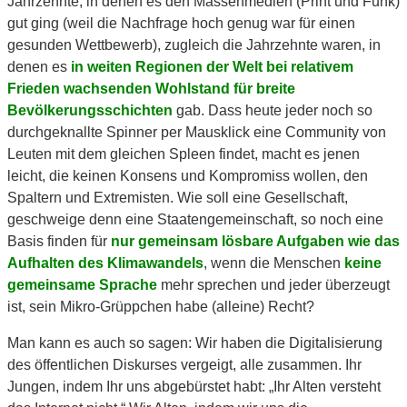
Jahrzehnte, in denen es den Massenmedien (Print und Funk)
gut ging (weil die Nachfrage hoch genug war für einen
gesunden Wettbewerb), zugleich die Jahrzehnte waren, in
denen es
in weiten Regionen der Welt bei relativem
Frieden wachsenden Wohlstand für breite
Bevölkerungsschichten
gab. Dass heute jeder noch so
durchgeknallte Spinner per Mausklick eine Community von
Leuten mit dem gleichen Spleen findet, macht es jenen
leicht, die keinen Konsens und Kompromiss wollen, den
Spaltern und Extremisten. Wie soll eine Gesellschaft,
geschweige denn eine Staatengemeinschaft, so noch eine
Basis finden für
nur gemeinsam lösbare Aufgaben wie das
Aufhalten des Klimawandels
, wenn die Menschen
keine
gemeinsame Sprache
mehr sprechen und jeder überzeugt
ist, sein Mikro-Grüppchen habe (alleine) Recht?
Man kann es auch so sagen: Wir haben die Digitalisierung
des öffentlichen Diskurses vergeigt, alle zusammen. Ihr
Jungen, indem Ihr uns abgebürstet habt: „Ihr Alten versteht