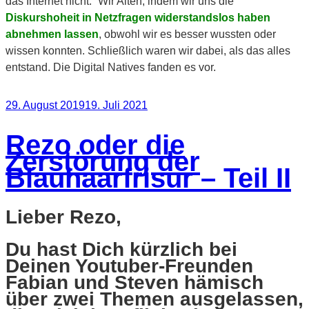
das Internet nicht.“ Wir Alten, indem wir uns die
Diskurshoheit in Netzfragen widerstandslos haben
abnehmen lassen
, obwohl wir es besser wussten oder
wissen konnten. Schließlich waren wir dabei, als das alles
entstand. Die Digital Natives fanden es vor.
Veröffentlicht
29. August 2019
19. Juli 2021
am
Rezo oder die
Zerstörung der
Blauhaarfrisur – Teil II
Lieber Rezo,
Du hast Dich kürzlich bei
Deinen Youtuber-Freunden
Fabian und Steven hämisch
über zwei Themen ausgelassen,