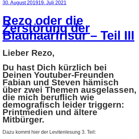
Veröffentlicht
30. August 2019
19. Juli 2021
am
Rezo oder die
Zerstörung der
Blauhaarfrisur – Teil III
Lieber Rezo,
Du hast Dich kürzlich bei
Deinen Youtuber-Freunden
Fabian und Steven hämisch
über zwei Themen ausgelassen,
die mich beruflich wie
demografisch leider triggern:
Printmedien und ältere
Mitbürger.
Dazu kommt hier der Levitenlesung 3. Teil: