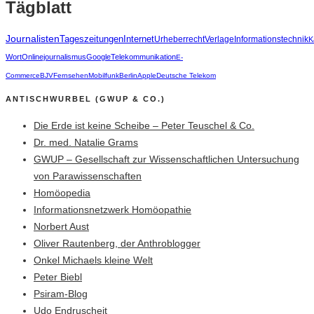
Tägblatt
Journalisten
Tageszeitungen
Internet
Urheberrecht
Verlage
Informationstechnik
K
Wort
Onlinejournalismus
Google
Telekommunikation
E-
Commerce
BJV
Fernsehen
Mobilfunk
Berlin
Apple
Deutsche Telekom
ANTISCHWURBEL (GWUP & CO.)
Die Erde ist keine Scheibe – Peter Teuschel & Co.
Dr. med. Natalie Grams
GWUP – Gesellschaft zur Wissenschaftlichen Untersuchung
von Parawissenschaften
Homöopedia
Informationsnetzwerk Homöopathie
Norbert Aust
Oliver Rautenberg, der Anthroblogger
Onkel Michaels kleine Welt
Peter Biebl
Psiram-Blog
Udo Endruscheit