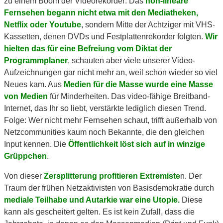
zu einem Boom der Videorekorder: Das
non-lineare
Fernsehen begann nicht etwa mit den Mediatheken,
Netflix oder Youtube
, sondern Mitte der Achtziger mit VHS-
Kassetten, denen DVDs und Festplattenrekorder folgten.
Wir
hielten das für eine Befreiung vom Diktat der
Programmplaner
, schauten aber viele unserer Video-
Aufzeichnungen gar nicht mehr an, weil schon wieder so viel
Neues kam. Aus
Medien für die Masse wurde eine Masse
von Medien
für Minderheiten. Das video-fähige Breitband-
Internet, das Ihr so liebt, verstärkte lediglich diesen Trend.
Folge: Wer nicht mehr Fernsehen schaut, trifft außerhalb von
Netzcommunities kaum noch Bekannte, die den gleichen
Input kennen. Die
Öffentlichkeit löst sich auf in winzige
Grüppchen
.
Von dieser
Zersplitterung profitieren Extremiste
n. Der
Traum der frühen Netzaktivisten von Basisdemokratie durch
mediale Teilhabe und Autarkie war eine Utopie.
Diese
kann als gescheitert gelten. Es ist kein Zufall, dass die