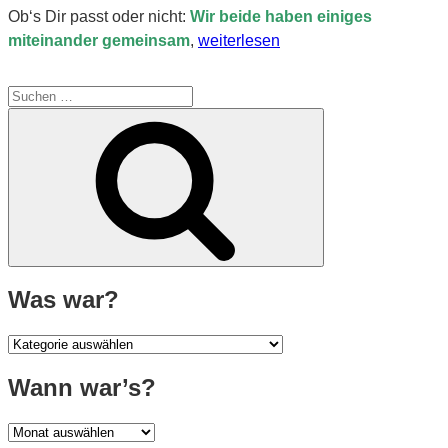
Ob‘s Dir passt oder nicht:
Wir beide haben einiges
„Rezo
miteinander gemeinsam
,
weiterlesen
oder
die
Suche
Zerstörung
nach:
Suchen
der
Blauhaarfrisur
–
Teil
I“
Was war?
Was
war?
Wann war’s?
Wann