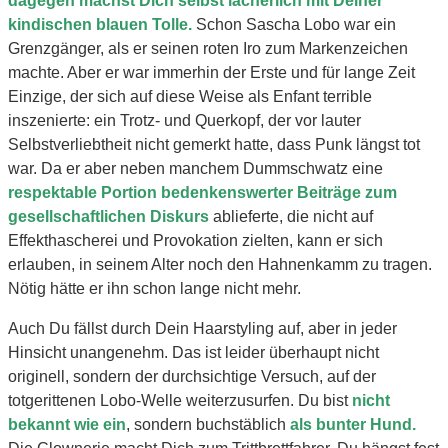
dagegen machst Dich selbst lächerlich mit Deiner
kindischen blauen Tolle.
Schon Sascha Lobo war ein
Grenzgänger, als er seinen roten Iro zum Markenzeichen
machte. Aber er war immerhin der Erste und für lange Zeit
Einzige, der sich auf diese Weise als Enfant terrible
inszenierte: ein Trotz- und Querkopf, der vor lauter
Selbstverliebtheit nicht gemerkt hatte, dass Punk längst tot
war. Da er aber neben manchem Dummschwatz eine
respektable Portion bedenkenswerter Beiträge zum
gesellschaftlichen Diskurs
ablieferte, die nicht auf
Effekthascherei und Provokation zielten, kann er sich
erlauben, in seinem Alter noch den Hahnenkamm zu tragen.
Nötig hätte er ihn schon lange nicht mehr.
Auch Du fällst durch Dein Haarstyling auf, aber in jeder
Hinsicht unangenehm. Das ist leider überhaupt nicht
originell, sondern der durchsichtige Versuch, auf der
totgerittenen Lobo-Welle weiterzusurfen. Du bist
nicht
bekannt wie ein
, sondern buchstäblich
als bunter Hund.