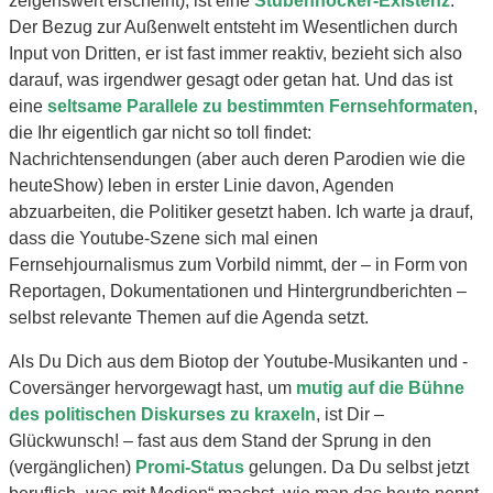
zeigenswert erscheint), ist eine
Stubenhocker-Existenz
.
Der Bezug zur Außenwelt entsteht im Wesentlichen durch
Input von Dritten, er ist fast immer reaktiv, bezieht sich also
darauf, was irgendwer gesagt oder getan hat. Und das ist
eine
seltsame Parallele zu bestimmten Fernsehformaten
,
die Ihr eigentlich gar nicht so toll findet:
Nachrichtensendungen (aber auch deren Parodien wie die
heuteShow) leben in erster Linie davon, Agenden
abzuarbeiten, die Politiker gesetzt haben. Ich warte ja drauf,
dass die Youtube-Szene sich mal einen
Fernsehjournalismus zum Vorbild nimmt, der – in Form von
Reportagen, Dokumentationen und Hintergrundberichten –
selbst relevante Themen auf die Agenda setzt.
Als Du Dich aus dem Biotop der Youtube-Musikanten und -
Coversänger hervorgewagt hast, um
mutig auf die Bühne
des politischen Diskurses zu kraxeln
, ist Dir –
Glückwunsch! – fast aus dem Stand der Sprung in den
(vergänglichen)
Promi-Status
gelungen. Da Du selbst jetzt