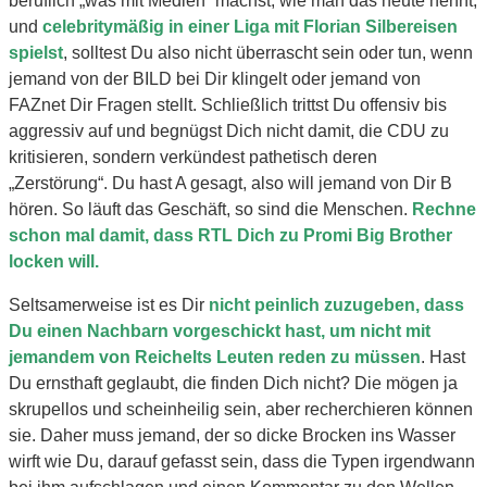
beruflich „was mit Medien“ machst, wie man das heute nennt,
und
celebritymäßig in einer Liga mit Florian Silbereisen
spielst
, solltest Du also nicht überrascht sein oder tun, wenn
jemand von der BILD bei Dir klingelt oder jemand von
FAZnet Dir Fragen stellt. Schließlich trittst Du offensiv bis
aggressiv auf und begnügst Dich nicht damit, die CDU zu
kritisieren, sondern verkündest pathetisch deren
„Zerstörung“. Du hast A gesagt, also will jemand von Dir B
hören. So läuft das Geschäft, so sind die Menschen.
Rechne
schon mal damit, dass RTL Dich zu Promi Big Brother
locken will.
Seltsamerweise ist es Dir
nicht peinlich zuzugeben, dass
Du einen Nachbarn vorgeschickt hast, um nicht mit
jemandem von Reichelts Leuten reden zu müssen
. Hast
Du ernsthaft geglaubt, die finden Dich nicht? Die mögen ja
skrupellos und scheinheilig sein, aber recherchieren können
sie. Daher muss jemand, der so dicke Brocken ins Wasser
wirft wie Du, darauf gefasst sein, dass die Typen irgendwann