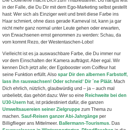
Die Clownerie macht Dich zum Trittbrettfahrer. Du hängst fest
in der Falle, die Du Dir mit dem Ego-Marketing selbst gestellt
hast: Wer sich als Einziger weit und breit diese Farbe ins
Haar schmiert, ohne dass gerade Karneval ist, kann ja gar
nicht mehr ganz normal unter Leute gehen oder erwarten,
von Erwachsenen ernst genommen zu werden: Schau, da
vorn kommt Rezo, der Westentaschen-Lobo!
Vielleicht ist es ja auswaschbare Farbe, die Du immer nur
vor dem Einschalten der Kamera aufträgst. Aber egal. Wir
kennen Dich jetzt alle; der Egobooster vom Coiffeur hat
seine Funktion erfüllt. Also
spar Dir den albernen Farbstoff,
lass ihn rauswachsen! Oder schneid‘ Dir ´ne Pläät.
Mach
Dich ehrlich, nützlich, glaubwürdig und – ja – auch mal
unbeliebt, das gehört dazu:
Wer so eine
Reichweite bei den
U30-Usern
hat, ist prädestiniert dafür, die ganzen
Umweltsauereien seiner Zielgruppe
zum Thema zu
machen.
Sauf-Reisen ganzer Abi-Jahrgänge
per
Billigflieger ans Mittelmeer.
Ballermann-Tourismus.
Das