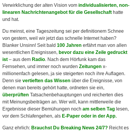
Verwirklichung der alten Vision vom
individualisierten, non-
linearen Nachrichtenangebot für die Gesellschaft
hatte
und hat.
Du meinst, eine Tageszeitung sei per definitionem Schnee
von gestern, weil wir jetzt das schnelle Internet haben?
Blanker Unsinn! Seit bald
100 Jahren
erfährt man von allen
wesentlichen Ereignissen,
bevor dazu eine Zeile gedruckt
ist
– aus dem
Radio
. Nach dem Hörfunk kam das
Fernsehen, und immer noch wurden
Zeitungen
x-
millionenfach gelesen, ja sie steigerten noch ihre Auflagen.
Denn sie
vertieften das Wissen
über die Ereignisse, von
denen man bereits gehört hatte, ordneten sie ein,
überprüften
Tatsachenbehauptungen und reicherten dies
mit Meinungsbeiträgen an. Wer will, kann mittlerweile die
Ergebnisse dieser Bemühungen noch
am selben Tag
lesen,
vor dem Schlafengehen, als
E-Paper oder in der App.
Ganz ehrlich:
Brauchst Du Breaking News 24/7?
Reicht es