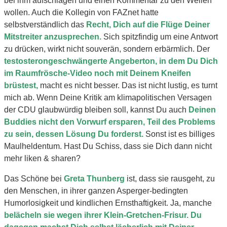
bei ihm aufschlagen und einen Kommentar zu den Wellen
wollen. Auch die Kollegin von FAZnet hatte
selbstverständlich das
Recht, Dich auf die Flüge Deiner
Mitstreiter anzusprechen.
Sich spitzfindig um eine Antwort
zu drücken, wirkt nicht souverän, sondern erbärmlich. Der
testosterongeschwängerte Angeberton, in dem Du Dich
im Raumfrösche-Video noch mit Deinem Kneifen
brüstest,
macht es nicht besser. Das ist nicht lustig, es turnt
mich ab. Wenn Deine Kritik am klimapolitischen Versagen
der CDU glaubwürdig bleiben soll, kannst Du auch
Deinen
Buddies nicht den Vorwurf ersparen, Teil des Problems
zu sein, dessen Lösung Du forderst.
Sonst ist es billiges
Maulheldentum. Hast Du Schiss, dass sie Dich dann nicht
mehr liken & sharen?
Das Schöne bei
Greta Thunberg
ist, dass sie rausgeht, zu
den Menschen, in ihrer ganzen Asperger-bedingten
Humorlosigkeit und kindlichen Ernsthaftigkeit. Ja, manche
belächeln sie wegen ihrer Klein-Gretchen-Frisur. Du