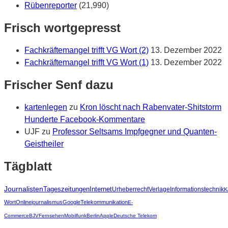
Rübenreporter
(21,990)
Frisch wortgepresst
Fachkräftemangel trifft VG Wort (2)
13. Dezember 2022
Fachkräftemangel trifft VG Wort (1)
13. Dezember 2022
Frischer Senf dazu
kartenlegen
zu
Kron löscht nach Rabenvater-Shitstorm
Hunderte Facebook-Kommentare
UJF
zu
Professor Seltsams Impfgegner und Quanten-
Geistheiler
Tägblatt
Journalisten
Tageszeitungen
Internet
Urheberrecht
Verlage
Informationstechnik
K
Wort
Onlinejournalismus
Google
Telekommunikation
E-
Commerce
BJV
Fernsehen
Mobilfunk
Berlin
Apple
Deutsche Telekom