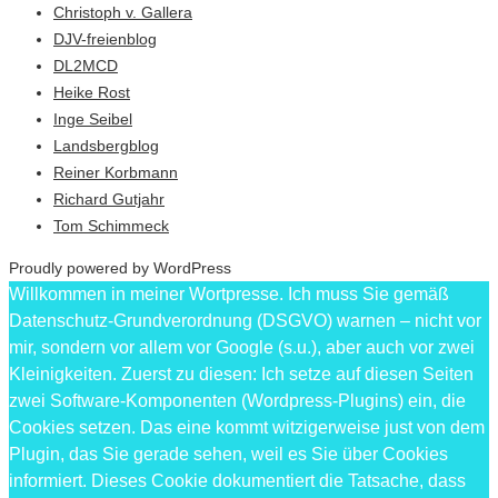
Christoph v. Gallera
DJV-freienblog
DL2MCD
Heike Rost
Inge Seibel
Landsbergblog
Reiner Korbmann
Richard Gutjahr
Tom Schimmeck
Proudly powered by WordPress
Willkommen in meiner Wortpresse. Ich muss Sie gemäß
Datenschutz-Grundverordnung (DSGVO) warnen – nicht vor
mir, sondern vor allem vor Google (s.u.), aber auch vor zwei
Kleinigkeiten. Zuerst zu diesen: Ich setze auf diesen Seiten
zwei Software-Komponenten (Wordpress-Plugins) ein, die
Cookies setzen. Das eine kommt witzigerweise just von dem
Plugin, das Sie gerade sehen, weil es Sie über Cookies
informiert. Dieses Cookie dokumentiert die Tatsache, dass